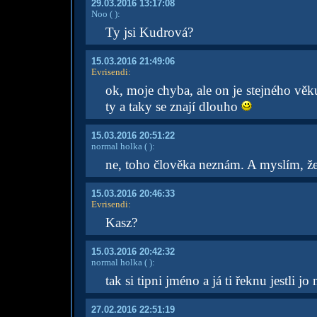
29.03.2016 13:17:08
Noo
( )
:
Ty jsi Kudrová?
15.03.2016 21:49:06
Evrisendi
:
ok, moje chyba, ale on je stejného věku
ty a taky se znají dlouho
15.03.2016 20:51:22
normal holka
( )
:
ne, toho člověka neznám. A myslím, že 
15.03.2016 20:46:33
Evrisendi
:
Kasz?
15.03.2016 20:42:32
normal holka
( )
:
tak si tipni jméno a já ti řeknu jestli j
27.02.2016 22:51:19