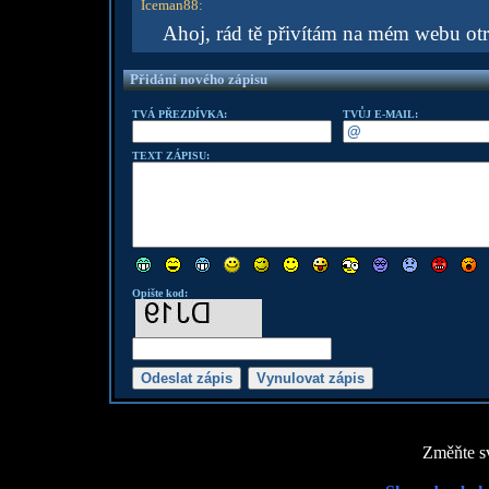
Iceman88
:
Ahoj, rád tě přivítám na mém webu o
Přidání nového zápisu
TVÁ PŘEZDÍVKA:
TVŮJ E-MAIL:
TEXT ZÁPISU:
Opište kod:
Změňte sv