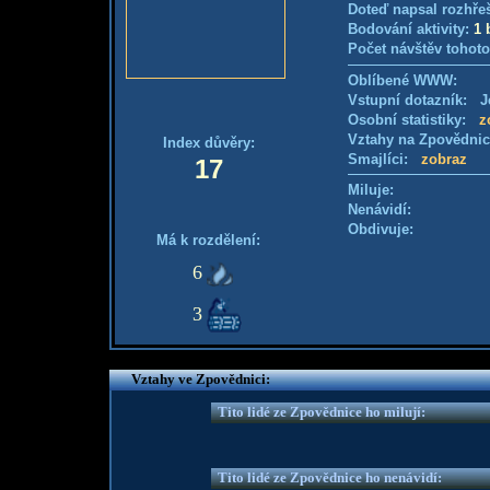
Doteď napsal rozhře
Bodování aktivity:
1 
Počet návštěv tohoto
Oblíbené WWW:
Vstupní dotazník: Je
Osobní statistiky:
z
Vztahy na Zpovědni
Index důvěry:
Smajlíci:
zobraz
17
Miluje:
Nenávidí:
Obdivuje:
Má k rozdělení:
6
3
Vztahy ve Zpovědnici:
Tito lidé ze Zpovědnice ho milují:
Tito lidé ze Zpovědnice ho nenávidí: