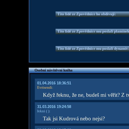
Tito lidé ze Zpovědnice ho obdivují:
Tito lidé ze Zpovědnice mu poslali plamíne
Tito lidé ze Zpovědnice mu poslali dynamit z
Osobní návštěvní kniha
01.04.2016 18:36:51
Evrisendi
:
Když řeknu, že ne, budeš mi věřit? Z 
31.03.2016 19:24:58
řekni
( )
:
Tak jsi Kudrová nebo nejsi?