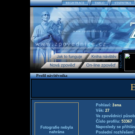
REGISTRACE
TABLO
STATISTIKA
Profil návštěvníka
E
Pohlaví:
žena
Věk:
27
Ve zpovědnici působ
Číslo profilu:
53367
Naposledy se přihlás
Fotografie nebyla
nahrána
Poslední rozhřešení 