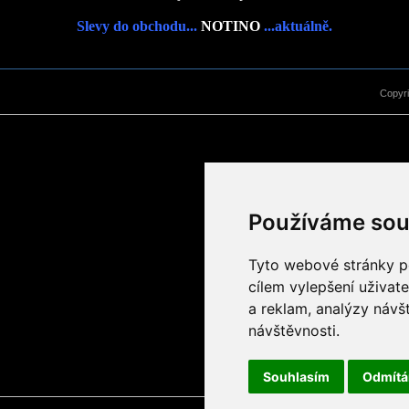
Slevy do obchodu...
NOTINO
...aktuálně.
Copyr
Používáme sou
Tyto webové stránky po
cílem vylepšení uživat
a reklam, analýzy návš
návštěvnosti.
Souhlasím
Odmít