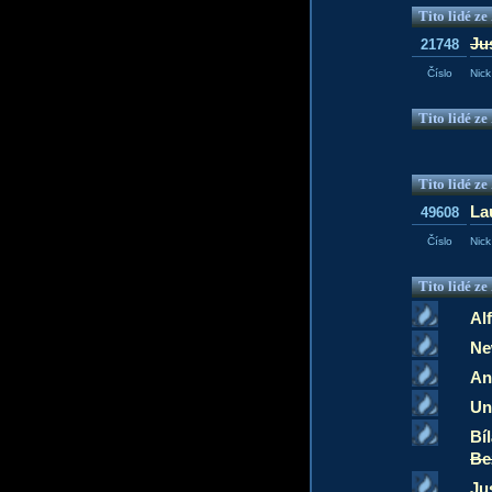
Tito lidé z
Ju
21748
Číslo
Nick
Tito lidé z
Tito lidé z
La
49608
Číslo
Nick
Tito lidé z
Al
Ne
An
Un
Bí
Be
Ju