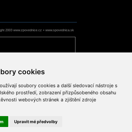
ight 2003 www.zpovednice.cz + www.spovednica.sk
bory cookies
užívají soubory cookies a další sledovací nástroje s
elského prostředí, zobrazení přizpůsobeného obsahu
těvnosti webových stránek a zjištění zdroje
ám
Upravit mé předvolby