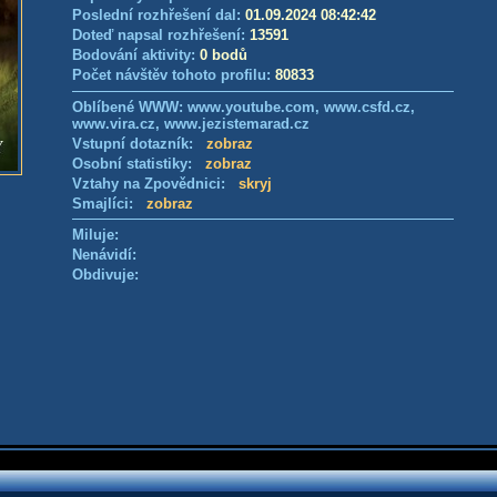
Poslední rozhřešení dal:
01.09.2024 08:42:42
Doteď napsal rozhřešení:
13591
Bodování aktivity:
0 bodů
Počet návštěv tohoto profilu:
80833
Oblíbené WWW: www.youtube.com, www.csfd.cz,
www.vira.cz, www.jezistemarad.cz
Vstupní dotazník:
zobraz
Osobní statistiky:
zobraz
Vztahy na Zpovědnici:
skryj
Smajlíci:
zobraz
Miluje:
Nenávidí:
Obdivuje: