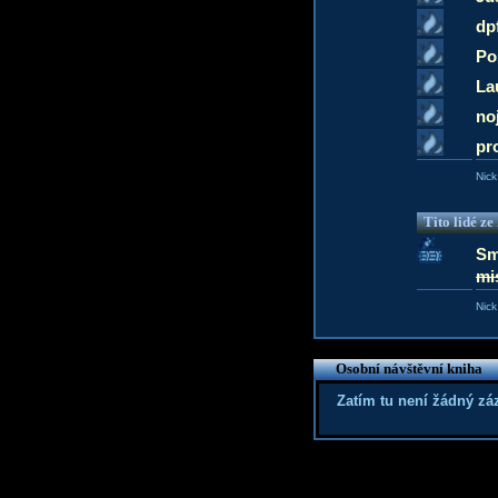
dp
Po
La
no
pr
Nick
Tito lidé z
Sm
mi
Nick
Osobní návštěvní kniha
Zatím tu není žádný z