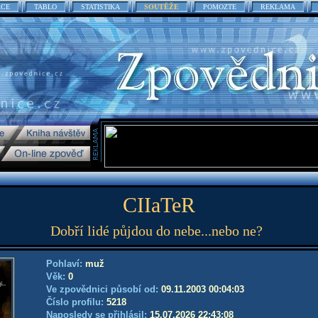
ACE
TABLO
STATISTIKA
SOUTĚŽE
POMOZTE
REKLAMA
CIIaTeR
Dobří lidé půjdou do nebe...nebo ne?
Pohlaví:
muž
Věk:
0
Ve zpovědnici působí od:
09.11.2003 00:04:03
Číslo profilu:
5218
Naposledy se přihlásil:
15.07.2026 22:43:08