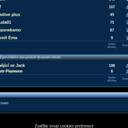
f
107
sitive plus
45
uda01
75
jasnekamo
87
ostě Ema
9
Index
Pohl
důvěry
e Zpovědnice mu poslali dynamit zlosti:
ějící se Jack
108
str Flanwen
8
Index
Pohl
důvěry
áznam
Změňte svoje cookies preference