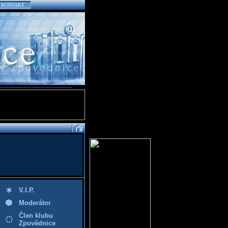
KONTAKT
V.I.P.
Moderátor
Člen klubu
Zpovědnice