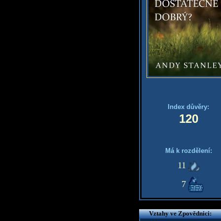
Index důvěry:
120
Má k rozdělení:
11
7
Vztahy ve Zpovědnici: