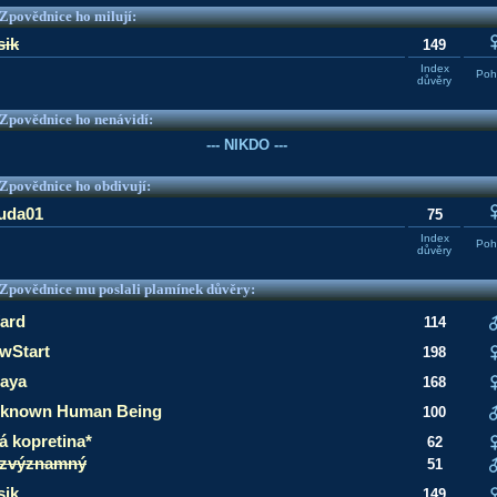
e Zpovědnice ho milují:
sik
149
Index
Pohl
důvěry
e Zpovědnice ho nenávidí:
--- NIKDO ---
e Zpovědnice ho obdivují:
uda01
75
Index
Pohl
důvěry
e Zpovědnice mu poslali plamínek důvěry:
fard
114
wStart
198
aya
168
known Human Being
100
lá kopretina*
62
zvýznamný
51
sik
149