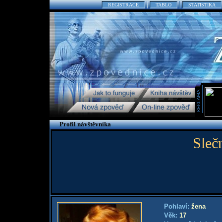
REGISTRACE
TABLO
STATISTIKA
Profil návštěvníka
Sleč
Pohlaví:
žena
Věk:
17