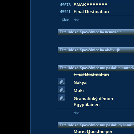
SNAKEEEEEEE
49678
Final Destination
45921
Číslo
Nick
Tito lidé ze Zpovědnice ho nenávidí:
Tito lidé ze Zpovědnice ho obdivují:
Tito lidé ze Zpovědnice mu poslali plamíne
Final Destination
Nakya
Moki
Gramatický démon
Egyptiläinen
Nick
Tito lidé ze Zpovědnice mu poslali dynamit z
Moris Questhelper