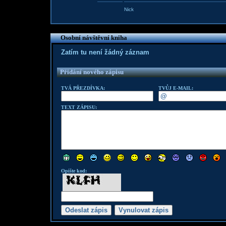
Nick
Osobní návštěvní kniha
Zatím tu není žádný záznam
Přidání nového zápisu
TVÁ PŘEZDÍVKA:
TVŮJ E-MAIL:
TEXT ZÁPISU:
Opište kod: