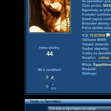
Ve zpovědnici půs
Číslo profilu:
5013
Naposledy se přihl
Poslední rozhřešen
Doteď napsal rozh
Bodování aktivity:
Počet návštěv toho
ICQ:
313233656
Oblíbené WWW:
Vstupní dotazník
Index důvěry:
Osobní statistiky
44
Vztahy na Zpověd
Smajlíci:
zobraz
Miluje:
Egyptiläin
Nenávidí:
Má k rozdělení:
Obdivuje:
8
5
Vztahy ve Zpovědnici:
Tito lidé ze Zpovědnice ho milují: