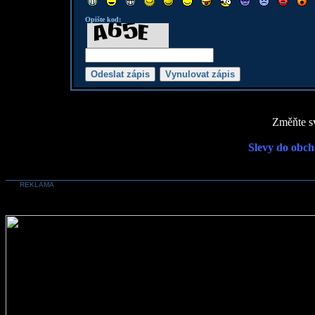
Opište kod:
Změňte sv
Slevy do obch
REKLAMA