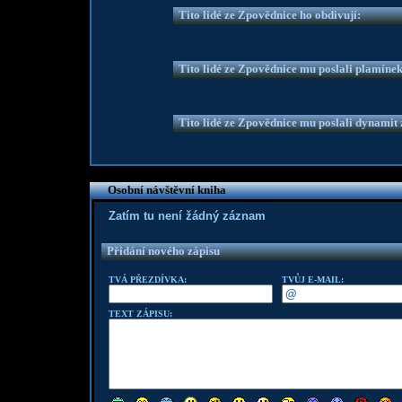
Tito lidé ze Zpovědnice ho obdivují:
Tito lidé ze Zpovědnice mu poslali plamíne
Tito lidé ze Zpovědnice mu poslali dynamit z
Osobní návštěvní kniha
Zatím tu není žádný záznam
Přidání nového zápisu
TVÁ PŘEZDÍVKA:
TVŮJ E-MAIL:
TEXT ZÁPISU: