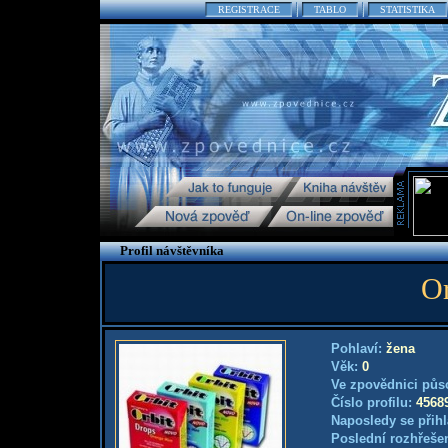
REGISTRACE
TABLO
STATISTIKA
Profil návštěvníka
Or
Pohlaví:
žena
Věk:
0
Ve zpovědnici půs
Číslo profilu:
4568
Naposledy se přihl
Poslední rozhřešen