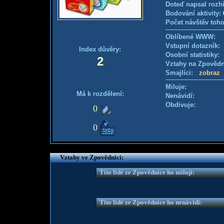
Doteď napsal rozh
Bodování aktivity:
Počet návštěv toho
Oblíbené WWW:
Vstupní dotazník: 
Index důvěry:
Osobní statistiky
2
Vztahy na Zpověd
Smajlíci:
zobraz
Miluje:
Má k rozdělení:
Nenávidí:
Obdivuje:
0
0
Vztahy ve Zpovědnici:
Tito lidé ze Zpovědnice ho milují:
Tito lidé ze Zpovědnice ho nenávidí: