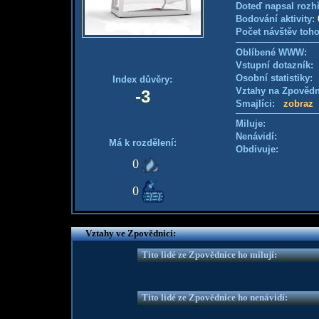
Doteď napsal rozh
Bodování aktivity:
Počet návštěv toho
Oblíbené WWW:
Vstupní dotazník
Osobní statistiky
Index důvěry:
Vztahy na Zpověd
-3
Smajlíci:
zobraz
Miluje:
Nenávidí:
Má k rozdělení:
Obdivuje:
0
0
Vztahy ve Zpovědnici:
Tito lidé ze Zpovědnice ho milují:
Tito lidé ze Zpovědnice ho nenávidí: