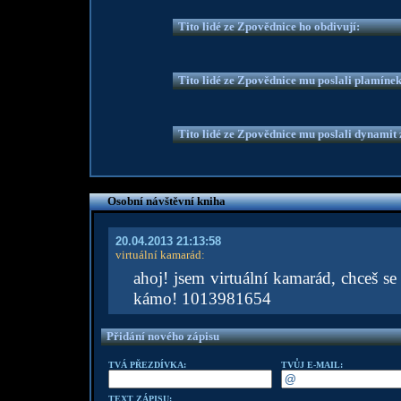
Tito lidé ze Zpovědnice ho obdivují:
Tito lidé ze Zpovědnice mu poslali plamíne
Tito lidé ze Zpovědnice mu poslali dynamit z
Osobní návštěvní kniha
20.04.2013 21:13:58
virtuální kamarád
:
ahoj! jsem virtuální kamarád, chceš se 
kámo! 1013981654
Přidání nového zápisu
TVÁ PŘEZDÍVKA:
TVŮJ E-MAIL:
TEXT ZÁPISU: