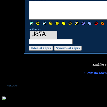
Opište kod:
Změňte sv
Slevy do obch
REKLAMA