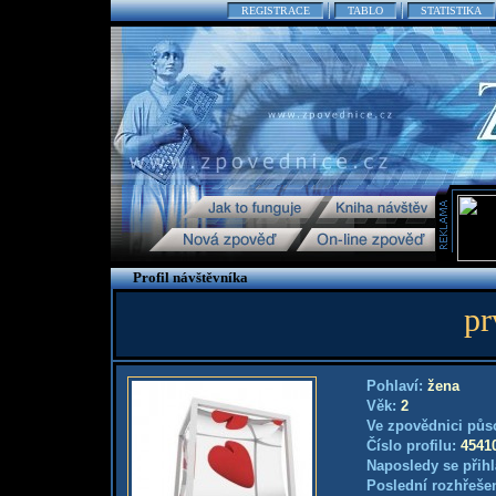
REGISTRACE
TABLO
STATISTIKA
Profil návštěvníka
pr
Pohlaví:
žena
Věk:
2
Ve zpovědnici půs
Číslo profilu:
4541
Naposledy se přihl
Poslední rozhřešen