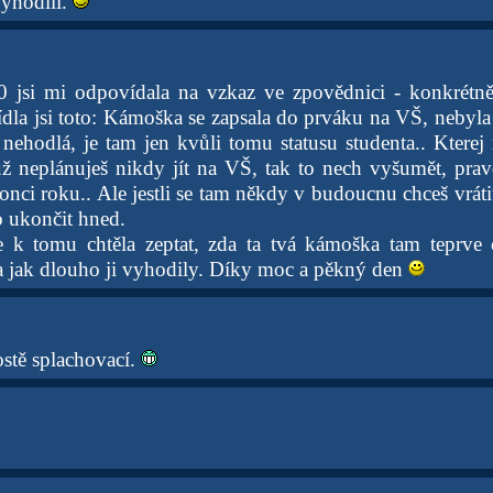
vyhodili.
10 jsi mi odpovídala na vzkaz ve zpovědnici - konkrétn
ídla jsi toto: Kámoška se zapsala do prváku na VŠ, nebyla
nehodlá, je tam jen kvůli tomu statusu studenta.. Kterej 
ž neplánuješ nikdy jít na VŠ, tak to nech vyšumět, pra
onci roku.. Ale jestli se tam někdy v budoucnu chceš vráti
o ukončit hned.
 k tomu chtěla zeptat, zda ta tvá kámoška tam teprve
za jak dlouho ji vyhodily. Díky moc a pěkný den
ostě splachovací.