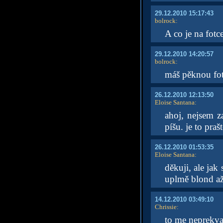
29.12.2010 15:17:43
bolrock
:
A co je na fotc
29.12.2010 14:20:57
bolrock
:
máš pěknou fotk
26.12.2010 12:13:50
Eloise Santana
:
ahoj, nejsem z
píšu. je to pra
26.12.2010 01:53:35
Eloise Santana
:
děkuji, ale jak
uplmě blond až 
14.12.2010 03:49:10
Chrissie
:
to me neprekva