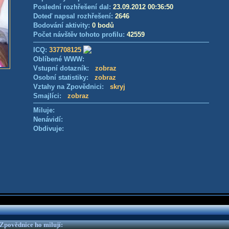
Poslední rozhřešení dal:
23.09.2012 00:36:50
Doteď napsal rozhřešení:
2646
Bodování aktivity:
0 bodů
Počet návštěv tohoto profilu:
42559
ICQ:
337708125
Oblíbené WWW:
Vstupní dotazník:
zobraz
Osobní statistiky:
zobraz
Vztahy na Zpovědnici:
skryj
Smajlíci:
zobraz
Miluje:
Nenávidí:
Obdivuje:
e Zpovědnice ho milují: