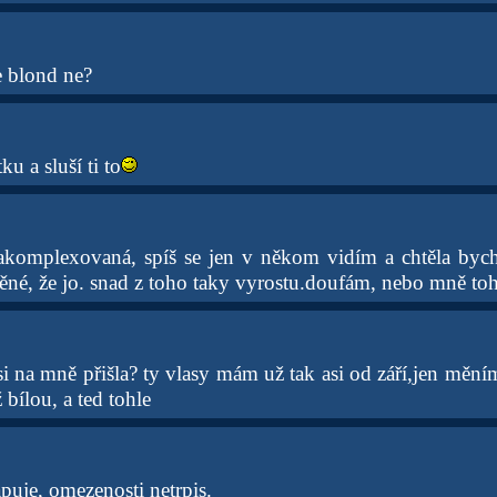
e blond ne?
u a sluší ti to
akomplexovaná, spíš se jen v někom vidím a chtěla bych
štěné, že jo. snad z toho taky vyrostu.doufám, nebo mně toh
 si na mně přišla? ty vlasy mám už tak asi od září,jen měn
bílou, a ted tohle
puje, omezenosti netrpis.