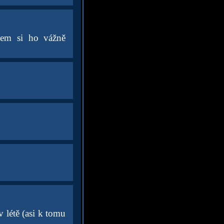
sem si ho vážně
v létě (asi k tomu