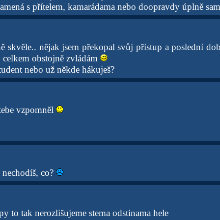
namená s přítelem, kamarádama nebo doopravdy úplně sa
 skvěle.. nějak jsem překopal svůj přístup a poslední dob
o celkem obstojně zvládám
student nebo už někde hákuješ?
 tebe vzpomněl
 nechodíš, co?
py to tak nerozlišujeme stema odstinama hele