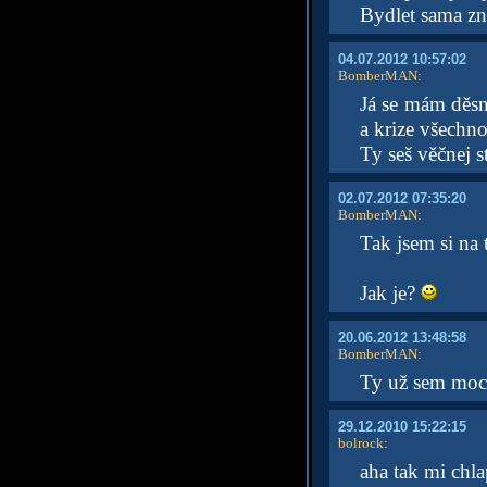
Bydlet sama z
04.07.2012 10:57:02
BomberMAN
:
Já se mám děsně
a krize všechn
Ty seš věčnej 
02.07.2012 07:35:20
BomberMAN
:
Tak jsem si na
Jak je?
20.06.2012 13:48:58
BomberMAN
:
Ty už sem moc
29.12.2010 15:22:15
bolrock
:
aha tak mi chla