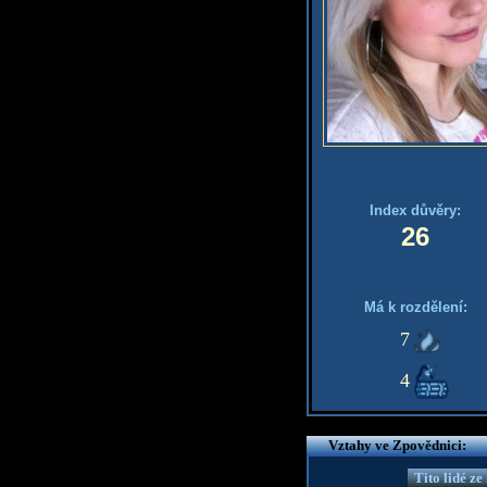
Index důvěry:
26
Má k rozdělení:
7
4
Vztahy ve Zpovědnici:
Tito lidé z