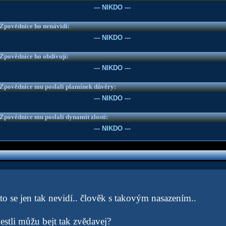
--- NIKDO ---
e Zpovědnice ho nenávidí:
--- NIKDO ---
e Zpovědnice ho obdivují:
--- NIKDO ---
e Zpovědnice mu poslali plamínek důvěry:
--- NIKDO ---
e Zpovědnice mu poslali dynamit zlosti:
--- NIKDO ---
o se jen tak nevidí.. člověk s takovým nasazením..
jestli můžu bejt tak zvědavej?