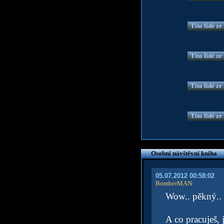
Tito lidé z
Tito lidé z
Tito lidé z
Tito lidé z
Osobní návštěvní kniha
05.07.2012 00:58:02
BomberMAN
:
Wow.. pěkný.. t
A co pracuješ, 