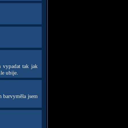
 vypadat tak jak
le ubije.
ím barvyměla jsem