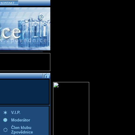
KONTAKT
V.I.P.
Moderátor
Člen klubu
Zpovědnice