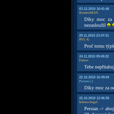
03.12.2010 16:41:46
BomberMAN
:
Díky moc za 
nezasloužil
29.11.2010 23:47:51
RVL-X
:
Proč tomu týpk
24.11.2010 09:49:22
Fuhrer
:
Tebe nepřitahuj
22.10.2010 16:49:04
Persian
( )
:
Díky moc za 
22.10.2010 12:46:50
InfernoAngel
:
Persian -> ahoj