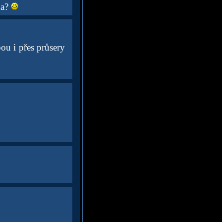
ma?
ou i přes průsery