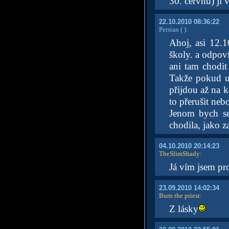
30. červnu) jí 
22.10.2010 08:36:22
Persian
( )
:
Ahoj, asi 12.
školy. a odpov
ani tam chodit 
Takže pokud u
přijdou až na k
to přerušit neb
Jenom bych se
chodila, jako 
04.10.2010 20:14:23
TheSlimShady
:
Já vím jsem pr
23.09.2010 14:02:34
Burn the priest
:
Z lásky