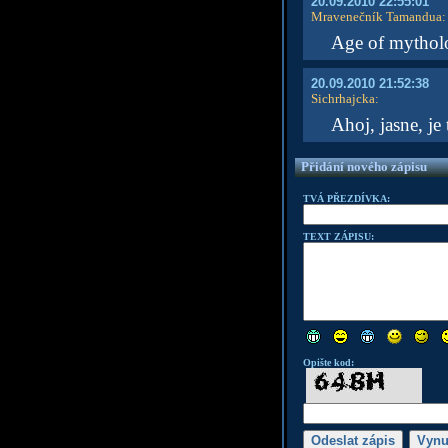
20.09.2010 22:55:01
Mravenečník Tamandua
:
Age of mytholo
20.09.2010 21:52:38
Sichrhajcka
:
Ahoj, jasne, j
Přidání nového zápisu
TVÁ PŘEZDÍVKA:
TEXT ZÁPISU:
Opište kod: