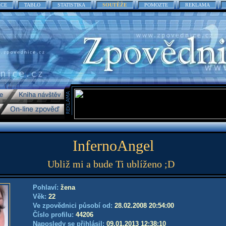
ACE
TABLO
STATISTIKA
SOUTĚŽE
POMOZTE
REKLAMA
InfernoAngel
Ubliž mi a bude Ti ublíženo ;D
Pohlaví:
žena
Věk:
22
Ve zpovědnici působí od:
28.02.2008 20:54:00
Číslo profilu:
44206
Naposledy se přihlásil:
09.01.2013 12:38:10