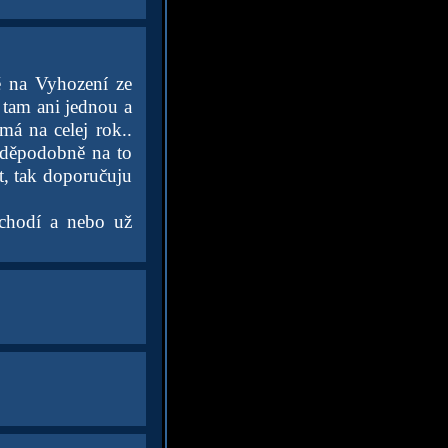
ě na Vyhození ze
 tam ani jednou a
má na celej rok..
vděpodobně na to
t, tak doporučuju
 chodí a nebo už