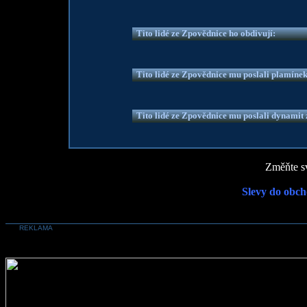
Tito lidé ze Zpovědnice ho obdivují:
Tito lidé ze Zpovědnice mu poslali plamíne
Tito lidé ze Zpovědnice mu poslali dynamit z
Změňte sv
Slevy do obch
REKLAMA