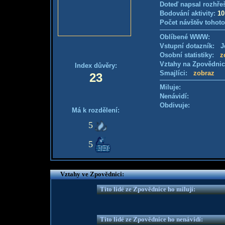
Doteď napsal rozhře
Bodování aktivity:
10
Počet návštěv tohoto
Oblíbené WWW:
Vstupní dotazník: Je
Osobní statistiky:
z
Vztahy na Zpovědni
Index důvěry:
Smajlíci:
zobraz
23
Miluje:
Nenávidí:
Obdivuje:
Má k rozdělení:
5
5
Vztahy ve Zpovědnici:
Tito lidé ze Zpovědnice ho milují:
Tito lidé ze Zpovědnice ho nenávidí: