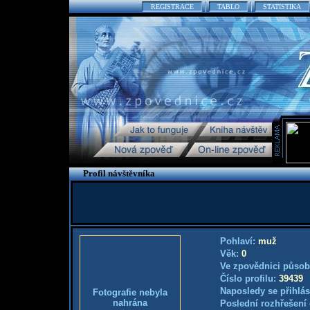
REGISTRACE
TABLO
STATISTIKA
Profil návštěvníka
Pohlaví:
muž
Věk:
0
Ve zpovědnici působ
Číslo profilu:
39439
Naposledy se přihlás
Fotografie nebyla
nahrána
Poslední rozhřešení 