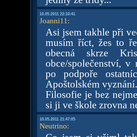
10.05.2011 22:10:41
Joanni11
:
Asi jsem takhle při ve
musím říct, žes to ře
obecná skrze Krist
obce/společenství, v
po podpoře ostatní
Apoštolském vyznání.
Filosofie je bez nejme
si ji ve škole zrovna 
10.05.2011 21:47:05
Neutrino
: