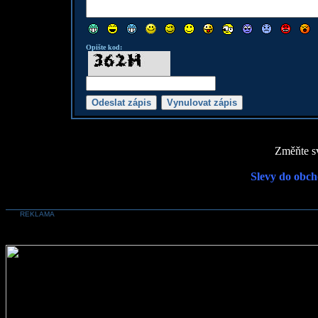
Opište kod:
Změňte sv
Slevy do obch
REKLAMA