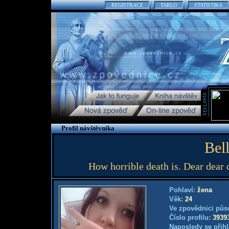
REGISTRACE
TABLO
STATISTIKA
Profil návštěvníka
Bell
How horrible death is. Dear dear de
Pohlaví:
žena
Věk:
24
Ve zpovědnici půs
Číslo profilu:
3939
Naposledy se přihl