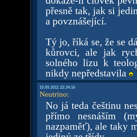
dokáže-li člověk pevn
přesně tak, jak si jedin
a povznášející.
Tý jo, říká se, že se 
kůrovci, ale jak ry
solného lizu k teol
nikdy nepředstavila
10.05.2011 22:34:16
Neutrino
:
No já teda češtinu ne
přímo nesnáším (my
nazpaměť), ale taky m
jediný ze třídy...