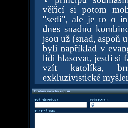
věřící si potom moh
"sedí", ale je to o i
dnes snadno kombinov
jsou už (snad, aspoň u
byli například v evan
lidi hlasovat, jestli s
vzít katolíka, b
exkluzivistické myšlen
Přidání nového zápisu
TVÁ PŘEZDÍVKA:
TVŮJ E-MAIL:
TEXT ZÁPISU: