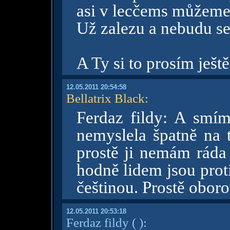
asi v lecčems můžeme
Už zalezu a nebudu se
A Ty si to prosím ješt
12.05.2011 20:54:58
Bellatrix Black
:
Ferdaz fildy: A smím
nemyslela špatně na t
prostě ji nemám ráda 
hodně lidem jsou proti 
češtinou. Prostě obor
12.05.2011 20:53:18
Ferdaz fildy
( )
: