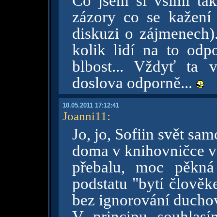
Co jsem si všiml ta
zázory co se kažení 
diskuzi o zájmenech)
kolik lidí na to odp
blbost... Vždyť ta 
doslova odporně...
10.05.2011 17:12:41
Joanni11
:
Jo, jo, Sofiin svět s
doma v knihovničce v
přebalu, moc pěkná 
podstatu "bytí člověk
bez ignorování ducho
V principu souhlasím