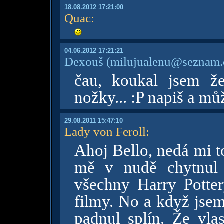
18.08.2012 17:21:00
Quac
:
04.06.2012 17:21:21
Dexouš
(milujualenu@seznam.
čau, koukal jsem že
nožky... :P napiš a m
29.08.2011 15:47:10
Lady von Feroll
:
Ahoj Bello, nedá mi t
mě v nudě chytnul 
všechny Harry Potte
filmy. No a když jsem
padnul splín. Že vla