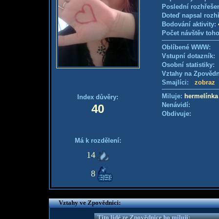
Poslední rozhřešen
Doteď napsal rozh
Bodování aktivity:
Počet návštěv toho
Oblíbené WWW:
Vstupní dotazník
Osobní statistiky
Vztahy na Zpověd
Smajlíci:
zobraz
Miluje:
hermelínka
Index důvěry:
Nenávidí:
40
Obdivuje:
Má k rozdělení:
14
8
Vztahy ve Zpovědnici:
Tito lidé ze Zpovědnice ho milují: