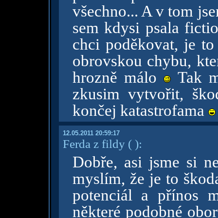
všechno... A v tom jse
sem kdysi psala ficti
chci poděkovat, je t
obrovskou chybu, kter
hrozně málo
Tak mě
zkusim vytvořit, šk
končej katastrofama
12.05.2011 20:59:17
Ferda z fildy
( )
:
Dobře, asi jsme si ne
myslím, že je to škod
potenciál a přínos 
některé podobné obory