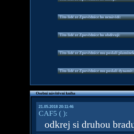
Tito lidé ze Zpovědnice ho nenávidí:
Tito lidé ze Zpovědnice ho obdivují:
Tito lidé ze Zpovědnice mu poslali plamíne
Tito lidé ze Zpovědnice mu poslali dynamit z
Osobní návštěvní kniha
21.05.2018 20:11:46
CAF5
( )
:
odkrej si druhou bradu