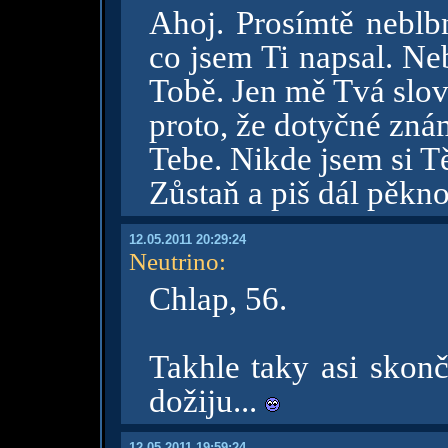
Ahoj. Prosímtě neblbn
co jsem Ti napsal. Ne
Tobě. Jen mě Tvá slov
proto, že dotyčné zn
Tebe. Nikde jsem si T
Zůstaň a piš dál pěkn
12.05.2011 20:29:24
Neutrino
:
Chlap, 56.
Takhle taky asi skon
dožiju...
12.05.2011 19:59:24