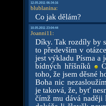
12.05.2011 06:34:16
blublanina
:
Co jak dělám?
10.05.2011 23:04:44
Joanni11
:
Díky. Tak rozdíly by s
to především v otázc
jest výkladu Písma a j
bídných hříšníků
Os
toho, že jsem děsné h
Boha nic nezasloužím
je taková, že, byť nesn
čímž mu dává naději 