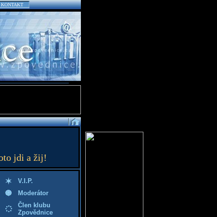
KONTAKT
to jdi a žij!
V.I.P.
Moderátor
Člen klubu
Zpovědnice