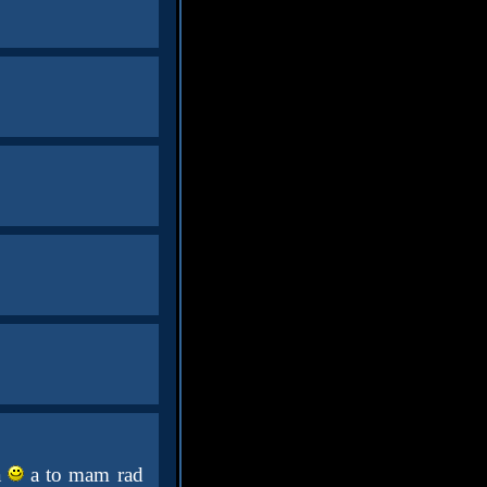
a
a to mam rad