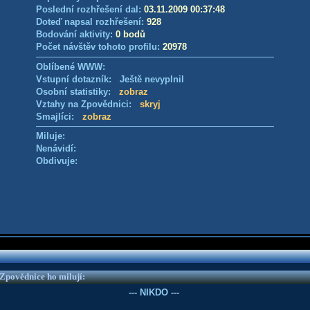
Poslední rozhřešení dal:
03.11.2009 00:37:48
Doteď napsal rozhřešení:
928
Bodování aktivity:
0 bodů
Počet návštěv tohoto profilu:
20978
Oblíbené WWW:
Vstupní dotazník: Ještě nevyplnil
Osobní statistiky:
zobraz
Vztahy na Zpovědnici:
skryj
Smajlíci:
zobraz
Miluje:
Nenávidí:
Obdivuje:
e Zpovědnice ho milují:
--- NIKDO ---