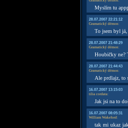
Gramatický démon
:
Myslím tu app
28.07.2007 22:21:12
Gramatický démon
:
To jsem byl já, 
28.07.2007 21:48:29
Gramatický démon
:
Houbičky ne? 
28.07.2007 21:44:43
Gramatický démon
:
Ale prdlajz, to
16.07.2007 13:15:03
tilia cordata
:
Jak jsi na to d
16.07.2007 08:05:31
William Wakeford
:
tak mi ukaz ja