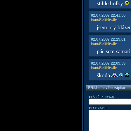
stihle holky
02.07.2007 22:43:50
koniáš ošklivák
:
jsem prý blázen
02.07.2007 22:29:01
koniáš ošklivák
:
páč sem samarit
02.07.2007 22:09:39
koniáš ošklivák
:
škoda
Přidání nového zápisu
TVÁ PŘEZDÍVKA:
TEXT ZÁPISU: