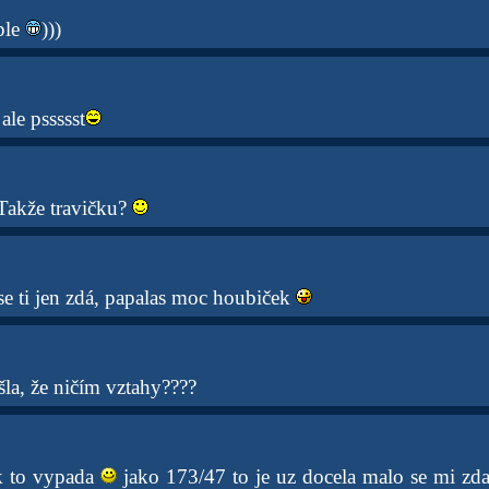
ple
)))
ale pssssst
Takže travičku?
 se ti jen zdá, papalas moc houbiček
ošla, že ničím vztahy????
k to vypada
jako 173/47 to je uz docela malo se mi zd