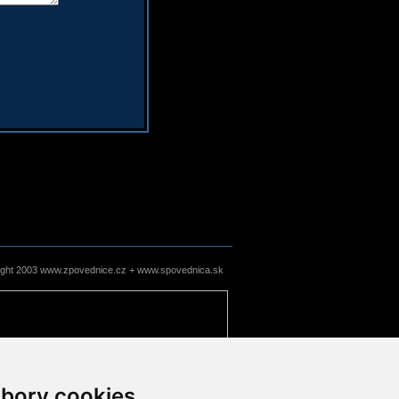
ight 2003 www.zpovednice.cz + www.spovednica.sk
bory cookies