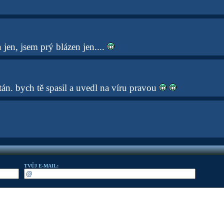
 jen, jsem prý blázen jen....
án. bych tě spasil a uvedl na víru pravou
TVŮJ E-MAIL: