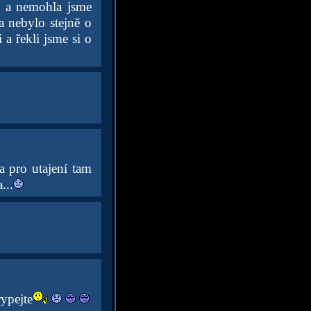
u a nemohla jsme
a nebylo stejně o
a řekli jsme si o
a pro utajení tam
...
rypejte