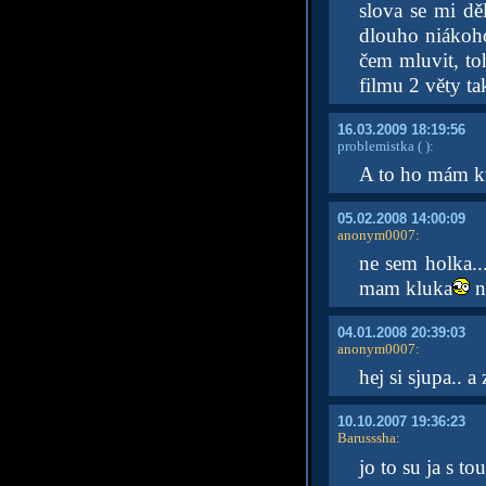
slova se mi dě
dlouho niákoho 
čem mluvit, to
filmu 2 věty tak
16.03.2009 18:19:56
problemistka
( )
:
A to ho mám kv
05.02.2008 14:00:09
anonym0007
:
ne sem holka..
mam kluka
n
04.01.2008 20:39:03
anonym0007
:
hej si sjupa.. 
10.10.2007 19:36:23
Barusssha
:
jo to su ja s t