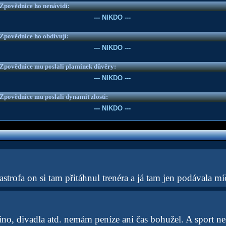
e Zpovědnice ho nenávidí:
--- NIKDO ---
e Zpovědnice ho obdivují:
--- NIKDO ---
e Zpovědnice mu poslali plamínek důvěry:
--- NIKDO ---
e Zpovědnice mu poslali dynamit zlosti:
--- NIKDO ---
tastrofa on si tam přitáhnul trenéra a já tam jen podávala m
no, divadla atd. nemám peníze ani čas bohužel. A sport ne