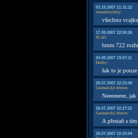
03.10.2007 21:31:12
slimakbezulity
:
všechno vcajku
17.09.2007 22:50:26
SCuD
:
hmm 722 rozhre
04.09.2007 19:57:11
Darthy
:
šak to je pouze 
28.07.2007 22:33:40
Gramatický démon
:
Neeeeeeee, jak
28.07.2007 22:27:22
Gramatický démon
:
A přestaň s tím
28.07.2007 22:25:04