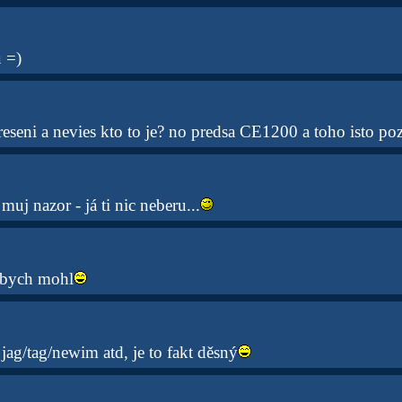
 =)
seni a nevies kto to je? no predsa CE1200 a toho isto po
muj nazor - já ti nic neberu...
 bych mohl
 jag/tag/newim atd, je to fakt děsný