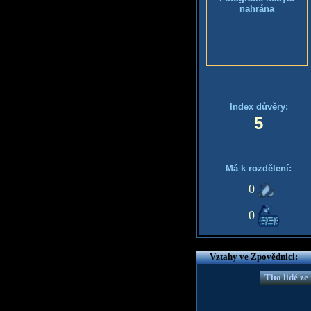
nahrána
Index důvěry:
5
Má k rozdělení:
0
0
Vztahy ve Zpovědnici:
Tito lidé z