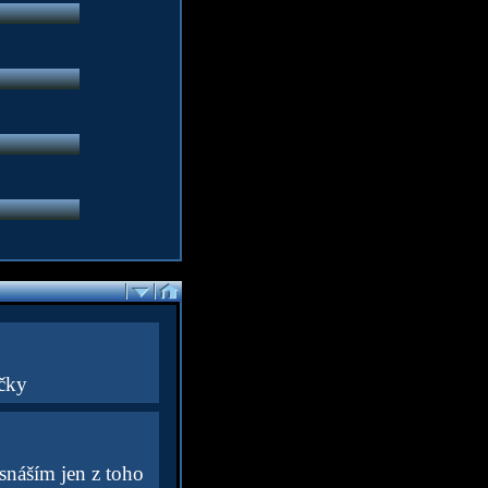
íčky
snáším jen z toho