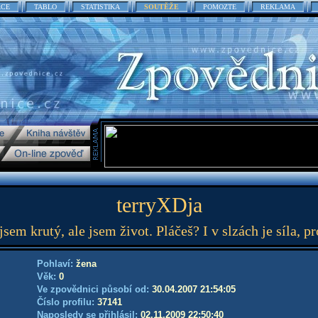
ACE
TABLO
STATISTIKA
SOUTĚŽE
POMOZTE
REKLAMA
terryXDja
sem krutý, ale jsem život. Pláčeš? I v slzách je síla, pro
Pohlaví:
žena
Věk:
0
Ve zpovědnici působí od:
30.04.2007 21:54:05
Číslo profilu:
37141
Naposledy se přihlásil:
02.11.2009 22:50:40