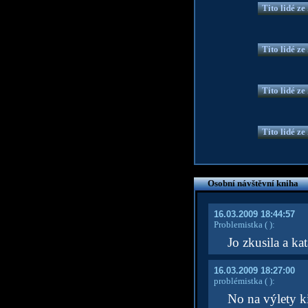
Tito lidé z
Tito lidé z
Tito lidé z
Tito lidé z
Osobní návštěvní kniha
16.03.2009 18:44:57
Problemistka
( )
:
Jo zkusila a ka
16.03.2009 18:27:00
problémistka
( )
:
No na výlety ki