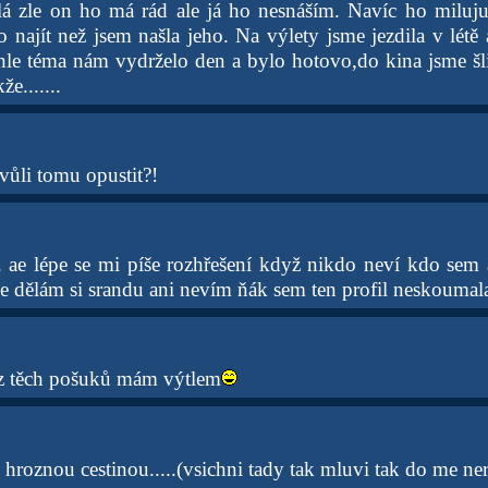
lá zle on ho má rád ale já ho nesnáším. Navíc ho miluj
najít než jsem našla jeho. Na výlety jsme jezdila v létě 
hle téma nám vydrželo den a bylo hotovo,do kina jsme šli 
že.......
ůli tomu opustit?!
. ae lépe se mi píše rozhřešení když nikdo neví kdo sem 
e dělám si srandu ani nevím ňák sem ten profil neskoumala
a z těch pošuků mám výtlem
ou hroznou cestinou.....(vsichni tady tak mluvi tak do me ne