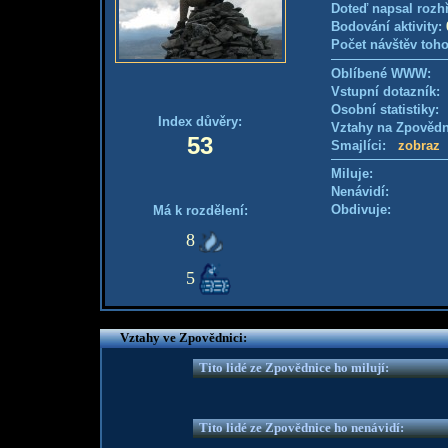
Doteď napsal rozh
Bodování aktivity:
Počet návštěv toho
Oblíbené WWW:
Vstupní dotazník
Osobní statistiky
Index důvěry:
Vztahy na Zpověd
53
Smajlíci:
zobraz
Miluje:
Nenávidí:
Obdivuje:
Má k rozdělení:
8
5
Vztahy ve Zpovědnici:
Tito lidé ze Zpovědnice ho milují:
Tito lidé ze Zpovědnice ho nenávidí: