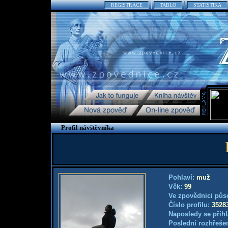
REGISTRACE
TABLO
STATISTIKA
Profil návštěvníka
Pohlaví:
muž
Věk:
99
Ve zpovědnici půs
Číslo profilu:
3528
Naposledy se přihl
Poslední rozhřešen