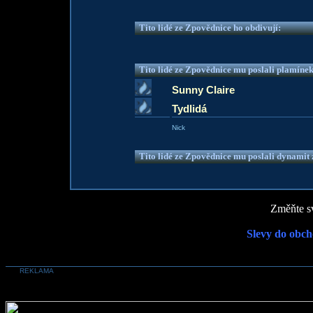
Tito lidé ze Zpovědnice ho obdivují:
Tito lidé ze Zpovědnice mu poslali plamíne
Sunny Claire
Tydlidá
Nick
Tito lidé ze Zpovědnice mu poslali dynamit z
Změňte sv
Slevy do obch
REKLAMA