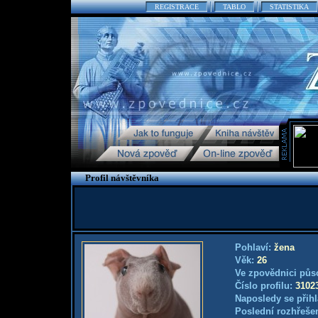
REGISTRACE
TABLO
STATISTIKA
Profil návštěvníka
Pohlaví:
žena
Věk:
26
Ve zpovědnici půs
Číslo profilu:
3102
Naposledy se přihl
Poslední rozhřešen