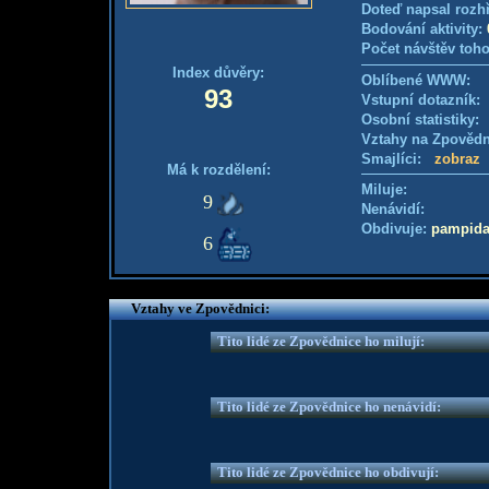
Doteď napsal rozh
Bodování aktivity:
Počet návštěv toho
Index důvěry:
Oblíbené WWW:
93
Vstupní dotazník
Osobní statistiky
Vztahy na Zpověd
Smajlíci:
zobraz
Má k rozdělení:
Miluje:
9
Nenávidí:
Obdivuje:
pampid
6
Vztahy ve Zpovědnici:
Tito lidé ze Zpovědnice ho milují:
Tito lidé ze Zpovědnice ho nenávidí:
Tito lidé ze Zpovědnice ho obdivují: