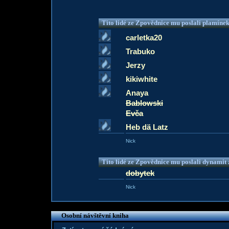
Tito lidé ze Zpovědnice mu poslali plamíne
carletka20
Trabuko
Jerzy
kikiwhite
Anaya
Bablowski
Evča
Heb dä Latz
Nick
Tito lidé ze Zpovědnice mu poslali dynamit z
dobytek
Nick
Osobní návštěvní kniha