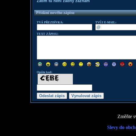
Zatím tu není žádný záznam
Přidání nového zápisu
TVÁ PŘEZDÍVKA:
TVŮJ E-MAIL:
TEXT ZÁPISU:
Opište kod:
Změňte sv
Slevy do obch