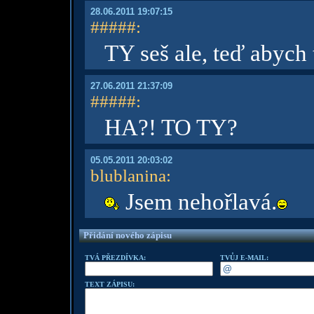
28.06.2011 19:07:15
#####
:
TY seš ale, teď abych
27.06.2011 21:37:09
#####
:
HA?! TO TY?
05.05.2011 20:03:02
blublanina
:
Jsem nehořlavá.
Přidání nového zápisu
TVÁ PŘEZDÍVKA:
TVŮJ E-MAIL:
TEXT ZÁPISU: