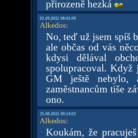
přirozeně hezká
01.09.2011 08:41:09
Alkedos
:
No, teď už jsem spíš ba
ale občas od vás něc
kdysi dělával obc
spolupracoval. Když j
GM ještě nebylo, a
zaměstnancům tiše zá
ono.
31.08.2011 09:14:03
Alkedos
:
Koukám, že pracuješ 