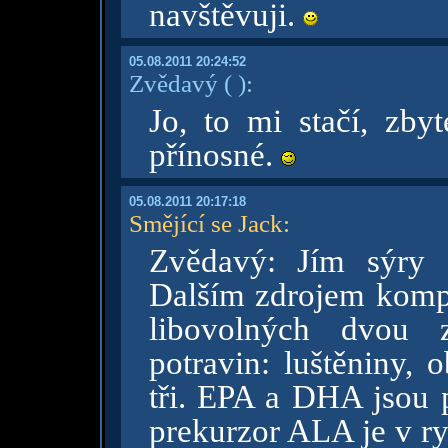
navštěvuji.
05.08.2011 20:24:52
Zvědavý
( )
:
Jo, to mi stačí, zby
přínosné.
05.08.2011 20:17:18
Smějící se Jack
:
Zvědavý: Jím sýry 
Dalším zdrojem kompl
libovolných dvou z
potravin: luštěniny, 
tři. EPA a DHA jsou p
prekurzor ALA je v ry