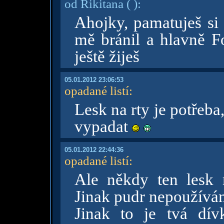
od Rikitana
( )
:
Ahojky, pamatuješ si 
mě bránil a hlavně Fog
ještě žiješ
05.01.2012 23:06:53
opadané listí
:
Lesk na rty je potřeb
vypadat
05.01.2012 22:44:36
opadané listí
:
Ale někdy ten lesk
Jinak pudr nepoužívám
Jinak to je tvá dí