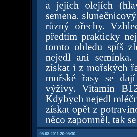
a jejich olejích (h
semena, slunečnicov
různý ořechy. Vzhl
předtím prakticky nej
tomto ohledu spíš zl
nejedl ani semínka.
získat i z mořských ř
mořské řasy se dají
výživy. Vitamin B1
Kdybych nejedl mléčn
získat opět z potravi
něco zapomněl, tak se
05.08.2011 20:05:30