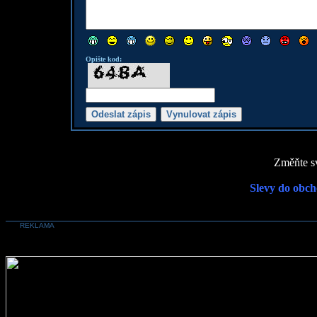
Opište kod:
Změňte sv
Slevy do obch
REKLAMA