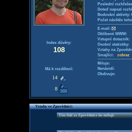
Poslední rozhřešen
Doteď napsal rozh
Bodování aktivity:
Počet návštěv toho
E-mail:
Oblíbené WWW:
Vstupní dotazník
Index důvěry:
Osobní statistiky
108
Vztahy na Zpověd
Smajlíci:
zobraz
Miluje:
Nenávidí:
Má k rozdělení:
Obdivuje:
14
8
Vztahy ve Zpovědnici:
Tito lidé ze Zpovědnice ho milují: