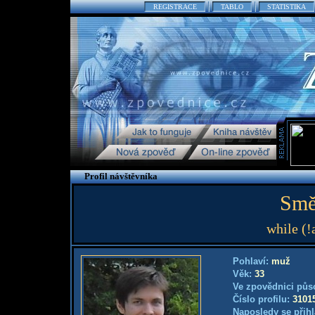
REGISTRACE
TABLO
STATISTIKA
Profil návštěvníka
Směj
while (!
Pohlaví:
muž
Věk:
33
Ve zpovědnici půs
Číslo profilu:
3101
Naposledy se přihl