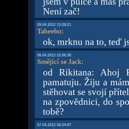
jsem v půlce a máš pra
Není zač!
09.04.2012 15:28:21
Taheebo
:
ok, mrknu na to, teď js
08.04.2012 22:06:58
Smějící se Jack
:
od Rikitana: Ahoj R
pamatuju. Žiju a mám
stěhovat se svojí přít
na zpovědnici, do spo
tobě?
07.04.2012 06:24:07