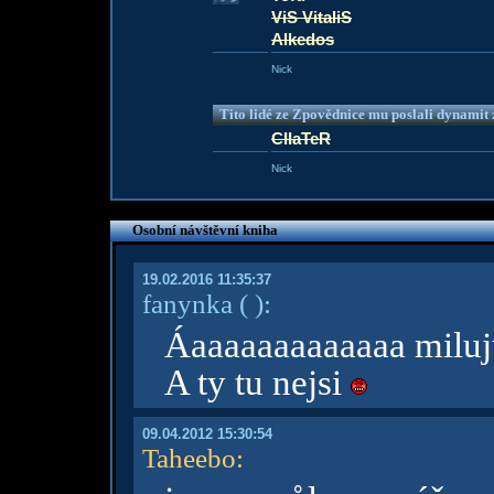
ViS VitaliS
Alkedos
Nick
Tito lidé ze Zpovědnice mu poslali dynamit z
CIIaTeR
Nick
Osobní návštěvní kniha
19.02.2016 11:35:37
fanynka
( )
:
Áaaaaaaaaaaaaa miluju 
A ty tu nejsi
09.04.2012 15:30:54
Taheebo
: