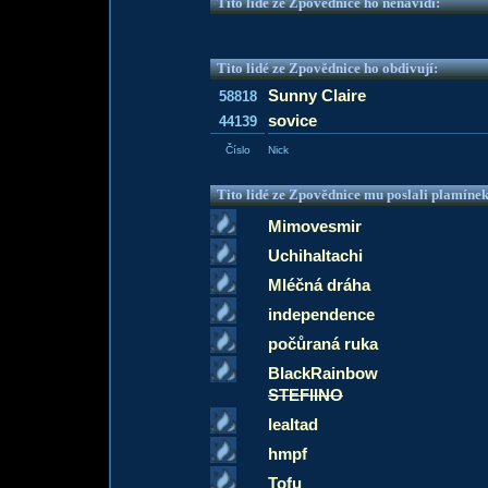
Tito lidé ze Zpovědnice ho nenávidí:
Tito lidé ze Zpovědnice ho obdivují:
Sunny Claire
58818
sovice
44139
Číslo
Nick
Tito lidé ze Zpovědnice mu poslali plamíne
Mimovesmir
UchihaItachi
Mléčná dráha
independence
počůraná ruka
BlackRainbow
STEFIINO
lealtad
hmpf
Tofu