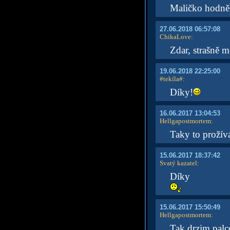
Maličko hodně.
27.06.2018 06:57:08
ChikaLove
:
Zdar, strašně mo
19.06.2018 22:25:00
#tekíla#
:
Díky!
16.06.2017 13:04:53
Hellgapostmortem
:
Taky to prožív
15.06.2017 18:37:42
Svatý kazatel
:
Díky
15.06.2017 15:50:49
Hellgapostmortem
:
Tak drzim palce