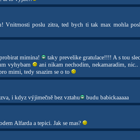
! Vnitrnosti poslu zitra, ted bych ti tak max mohla po
 probirat mimina!
taky prevelike gratulace!!!! A s tou sle
apum vyhybam
ani nikam nechodim, nekamaradim, nic..
pro mimi, tedy snazim se o to
ezva, i kdyz výjimečně bez vztahu
budu babickaaaaa
hodem Alfarda a tepici. Jak se mas?