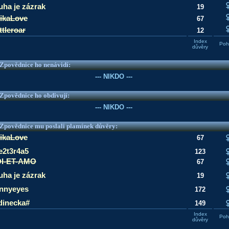
uha je zázrak
19
ikaLove
67
ttleroar
12
Index
Pohl
důvěry
e Zpovědnice ho nenávidí:
--- NIKDO ---
e Zpovědnice ho obdivují:
--- NIKDO ---
e Zpovědnice mu poslali plamínek důvěry:
ikaLove
67
e2t3r4a5
123
I-ET-AMO
67
uha je zázrak
19
nnyeyes
172
dinecka#
149
Index
Pohl
důvěry