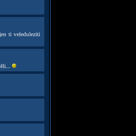
n ti veleduleziti
li...