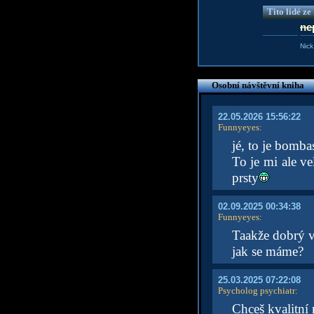
Tito lidé z
ne
Nick
Osobní návštěvní kniha
22.05.2026 15:56:22
Funnyeyes
:
jé, to je bomba
To je mi ale ve
prsty
02.09.2025 00:34:38
Funnyeyes
:
Taakže dobrý v
jak se máme?
25.03.2025 07:22:08
Psycholog psychiatr
:
Chceš kvalitn