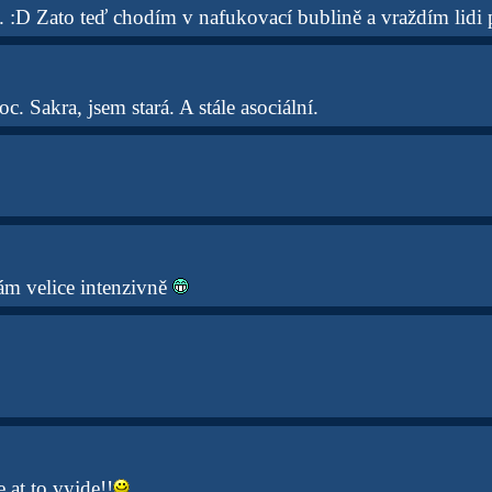
 :D Zato teď chodím v nafukovací bublině a vraždím lidi
c. Sakra, jsem stará. A stále asociální.
ám velice intenzivně
 at to vyjde!!