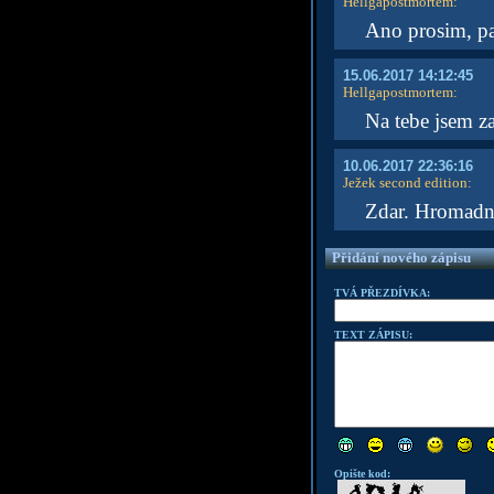
Hellgapostmortem
:
Ano prosim, p
15.06.2017 14:12:45
Hellgapostmortem
:
Na tebe jsem 
10.06.2017 22:36:16
Ježek second edition
:
Zdar. Hromadn
Přidání nového zápisu
TVÁ PŘEZDÍVKA:
TEXT ZÁPISU:
Opište kod: