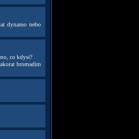
slat dynamo nebo
cno, co kdysi?
 akorat hromadim