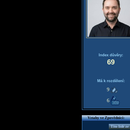
Index důvěry:
69
Má k rozdělení:
9
6
Vztahy ve Zpovědnici:
Tito lidé z