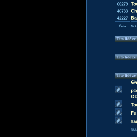
To
60279
Ch
46733
Ba
42227
Číslo
Nick
Tito lidé z
Tito lidé z
Tito lidé z
Ch
p1
OD
To
Fu
#a
Nick