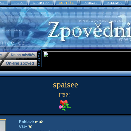
ACE
TABLO
STATISTIKA
SOUTĚŽE
POMOZTE
REKLAMA
spaisee
Hä?!
Pohlaví:
muž
Věk:
36