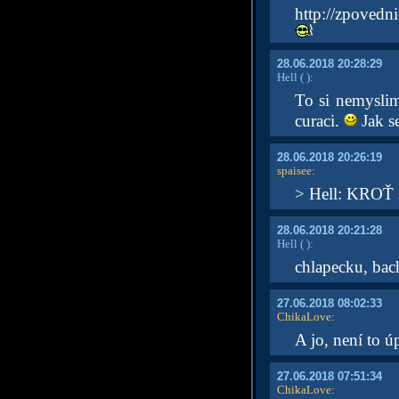
http://zpovedni
28.06.2018 20:28:29
Hell
( )
:
To si nemyslim
curaci.
Jak s
28.06.2018 20:26:19
spaisee
:
> Hell: KROŤ s
28.06.2018 20:21:28
Hell
( )
:
chlapecku, bach
27.06.2018 08:02:33
ChikaLove
:
A jo, není to ú
27.06.2018 07:51:34
ChikaLove
: