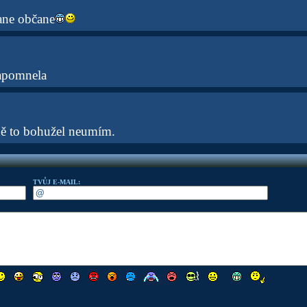
ane občane
zapomnela
ě to bohužel neumím.
TVŮJ E-MAIL: