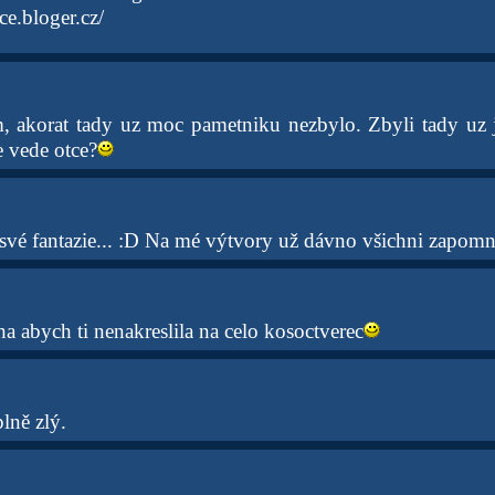
ce.bloger.cz/
, akorat tady uz moc pametniku nezbylo. Zbyli tady uz je
e vede otce?
vé fantazie... :D Na mé výtvory už dávno všichni zapomně
a abych ti nenakreslila na celo kosoctverec
plně zlý.