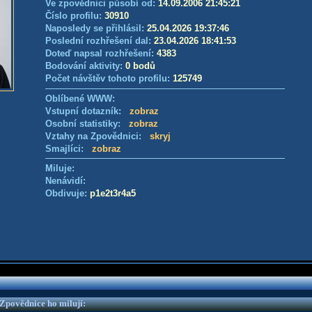
Ve zpovědnici působí od:
14.09.2006 21:45:21
Číslo profilu:
30910
Naposledy se přihlásil:
25.04.2026 19:37:46
Poslední rozhřešení dal:
23.04.2026 18:41:53
Doteď napsal rozhřešení:
4383
Bodování aktivity:
0 bodů
Počet návštěv tohoto profilu:
125749
Oblíbené WWW:
Vstupní dotazník:
zobraz
Osobní statistiky:
zobraz
Vztahy na Zpovědnici:
skryj
Smajlíci:
zobraz
Miluje:
Nenávidí:
Obdivuje:
p1e2t3r4a5
e Zpovědnice ho milují: