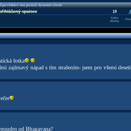
e Zpovědnice mu poslali dynamit zlosti:
přihlášený spaisee
19
Index
Pohl
důvěry
stická fotka
lmi zajímavý nápad s tím strašením- jsem pro všemi deseti
ečer
í moudro od Bhagavana?