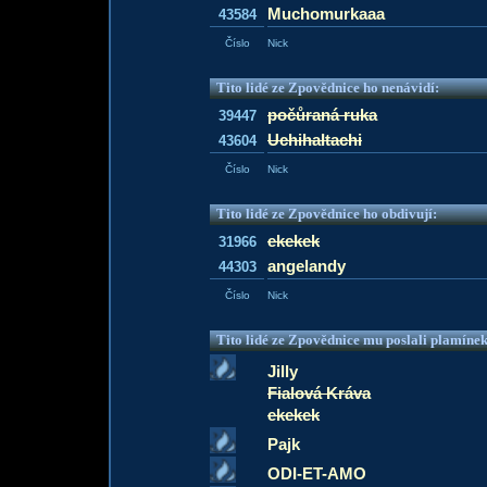
Muchomurkaaa
43584
Číslo
Nick
Tito lidé ze Zpovědnice ho nenávidí:
počůraná ruka
39447
UchihaItachi
43604
Číslo
Nick
Tito lidé ze Zpovědnice ho obdivují:
ekekek
31966
angelandy
44303
Číslo
Nick
Tito lidé ze Zpovědnice mu poslali plamíne
Jilly
Fialová Kráva
ekekek
Pajk
ODI-ET-AMO