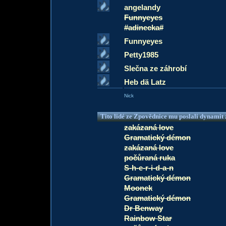
angelandy
Funnyeyes
#adinecka#
Funnyeyes
Petty1985
Slečna ze záhrobí
Heb dä Latz
Nick
Tito lidé ze Zpovědnice mu poslali dynamit z
zakázaná love
Gramatický démon
zakázaná love
počůraná ruka
S-h-e-r-i-d-a-n
Gramatický démon
Moonek
Gramatický démon
Dr Benway
Rainbow Star