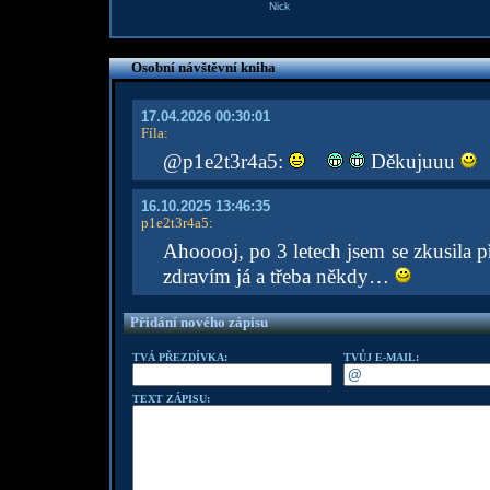
Nick
Osobní návštěvní kniha
17.04.2026 00:30:01
Fíla
:
@p1e2t3r4a5:
Děkujuuu
16.10.2025 13:46:35
p1e2t3r4a5
:
Ahooooj, po 3 letech jsem se zkusila př
zdravím já a třeba někdy…
Přidání nového zápisu
TVÁ PŘEZDÍVKA:
TVŮJ E-MAIL:
TEXT ZÁPISU: