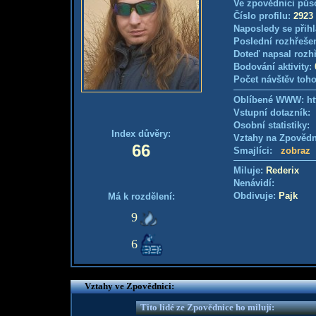
Ve zpovědnici půs
Číslo profilu:
2923
Naposledy se přihl
Poslední rozhřešen
Doteď napsal rozh
Bodování aktivity:
Počet návštěv toho
Oblíbené WWW: htt
Vstupní dotazník
Osobní statistiky
Index důvěry:
Vztahy na Zpověd
66
Smajlíci:
zobraz
Miluje:
Rederix
Nenávidí:
Obdivuje:
Pajk
Má k rozdělení:
9
6
Vztahy ve Zpovědnici:
Tito lidé ze Zpovědnice ho milují: