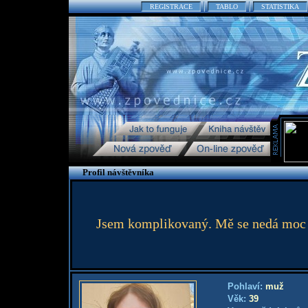
REGISTRACE
TABLO
STATISTIKA
Profil návštěvníka
Jsem komplikovaný. Mě se nedá moc po
Pohlaví:
muž
Věk:
39