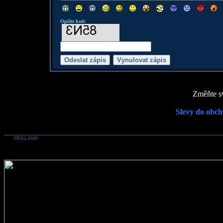
Opište kod:
Změňte sv
Slevy do obch
REKLAMA