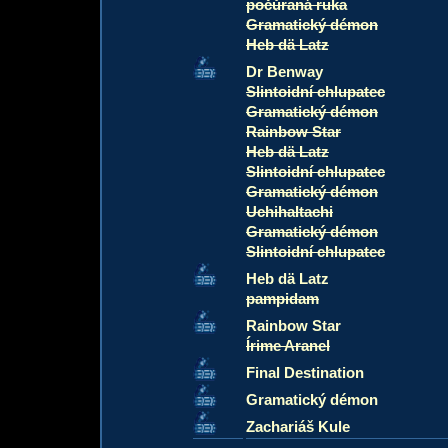
počůraná ruka
Gramatický démon
Heb dä Latz
Dr Benway
Slintoidní chlupatec
Gramatický démon
Rainbow Star
Heb dä Latz
Slintoidní chlupatec
Gramatický démon
UchihaItachi
Gramatický démon
Slintoidní chlupatec
Heb dä Latz
pampidam
Rainbow Star
Írime Aranel
Final Destination
Gramatický démon
Zachariáš Kule