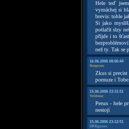
Hele teď jsem
vymáchej si hl
brevis: tohle j
Si jako myslí
potlačit slzy 
přijde i to šť
bezproblémoví.
než ty. Tak se 
16.06.2006 08:06:44
Straptom
:
Zkus si precis
pomuze i Tobe.
15.06.2006 23:31:51
Veldrane
:
Perun - hele pr
nestoji
15.06.2006 23:12:51
DRRgonzo: