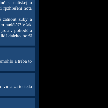
ně si naliskej a
i rpzhřešení nota
ě zatnout zuby a
tím naděláš? Však
e jsou v pohodě a
lidí daleko horší
omohlo a treba to
c vic a za to teda