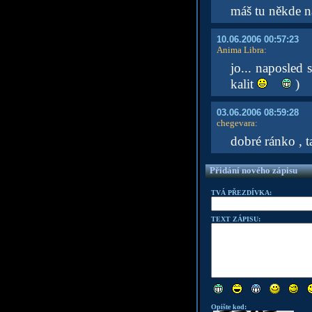
máš tu někde n
10.06.2006 00:57:23
Anima Libra
:
jo... naposled
kalit
)
03.06.2006 08:59:28
chegevara
:
dobré ránko , t
Přidání nového zápisu
TVÁ PŘEZDÍVKA:
TEXT ZÁPISU:
Opište kod: