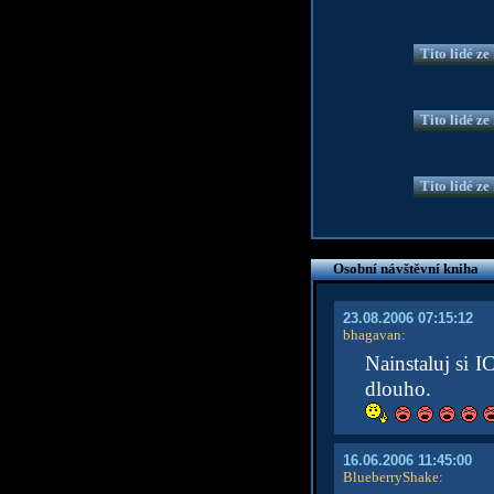
Tito lidé z
Tito lidé z
Tito lidé z
Osobní návštěvní kniha
23.08.2006 07:15:12
bhagavan
:
Nainstaluj si I
dlouho.
16.06.2006 11:45:00
BlueberryShake
: