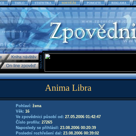
ACE
TABLO
STATISTIKA
SOUTĚŽE
POMOZTE
REKLAMA
Anima Libra
Pohlaví:
žena
Věk:
16
Ve zpovědnici působí od:
27.05.2006 01:42:47
Číslo profilu:
27265
Naposledy se přihlásil:
23.08.2006 00:20:39
Poslední rozhřešení dal:
23.08.2006 00:39:02