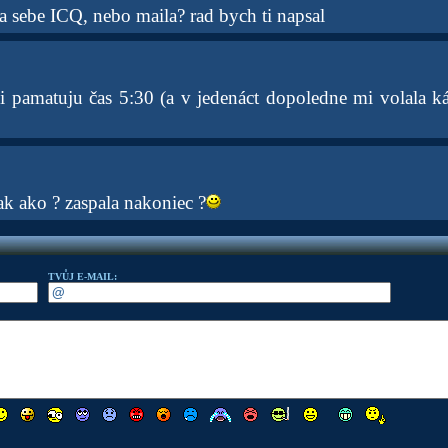
a sebe ICQ, nebo maila? rad bych ti napsal
 si pamatuju čas 5:30 (a v jedenáct dopoledne mi volala k
ak ako ? zaspala nakoniec ?
TVŮJ E-MAIL: