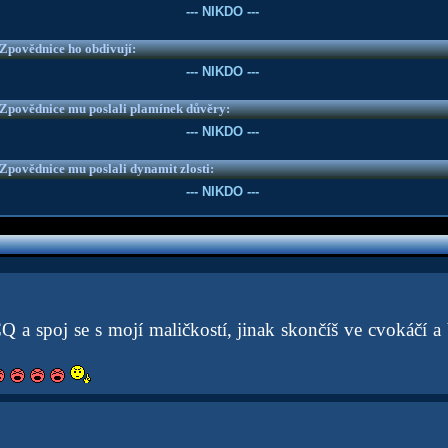
--- NIKDO ---
e Zpovědnice ho obdivují:
--- NIKDO ---
e Zpovědnice mu poslali plamínek důvěry:
--- NIKDO ---
e Zpovědnice mu poslali dynamit zlosti:
--- NIKDO ---
CQ a spoj se s mojí maličkostí, jinak skončíš ve cvokáčí 