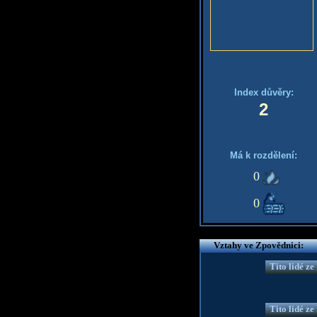
Index důvěry:
2
Má k rozdělení:
0
0
Vztahy ve Zpovědnici:
Tito lidé z
Tito lidé z