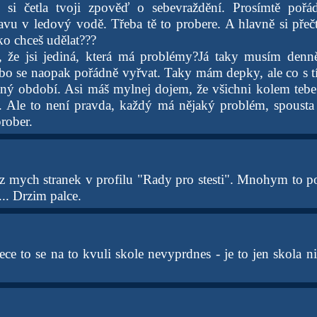
 si četla tvoji zpověď o sebevraždění. Prosímtě pořád
avu v ledový vodě. Třeba tě to probere. A hlavně si přečt
ako chceš udělat???
š, že jsi jediná, která má problémy?Já taky musím denn
nebo se naopak pořádně vyřvat. Taky mám depky, ale co s 
astný období. Asi máš mylnej dojem, že všichni kolem teb
 Ale to není pravda, každý má nějaký problém, spousta 
prober.
t z mych stranek v profilu "Rady pro stesti". Mnohym to p
.. Drzim palce.
ece to se na to kvuli skole nevyprdnes - je to jen skola ni