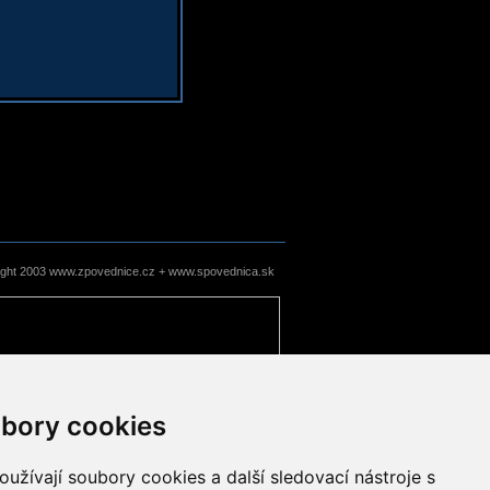
ight 2003 www.zpovednice.cz + www.spovednica.sk
bory cookies
užívají soubory cookies a další sledovací nástroje s