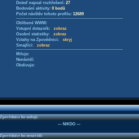
Doteď napsal rozhřešení:
27
Bodování aktivity:
0 bodů
Počet návštěv tohoto profilu:
12689
Oblíbené WWW:
Vstupní dotazník:
zobraz
Osobní statistiky:
zobraz
Vztahy na Zpovědnici:
skryj
Smajlíci:
zobraz
Miluje:
Nenávidí:
Obdivuje:
e Zpovědnice ho milují:
--- NIKDO ---
e Zpovědnice ho nenávidí: