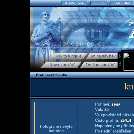
REGISTRACE
TABLO
STATISTIKA
Profil návštěvníka
ku
Pohlaví:
žena
Věk:
25
Ve zpovědnici působ
Číslo profilu:
26414
Naposledy se přihlás
Fotografie nebyla
nahrána
Poslední rozhřešení 