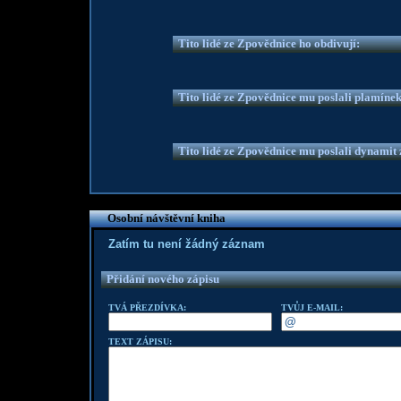
Tito lidé ze Zpovědnice ho obdivují:
Tito lidé ze Zpovědnice mu poslali plamíne
Tito lidé ze Zpovědnice mu poslali dynamit z
Osobní návštěvní kniha
Zatím tu není žádný záznam
Přidání nového zápisu
TVÁ PŘEZDÍVKA:
TVŮJ E-MAIL:
TEXT ZÁPISU: