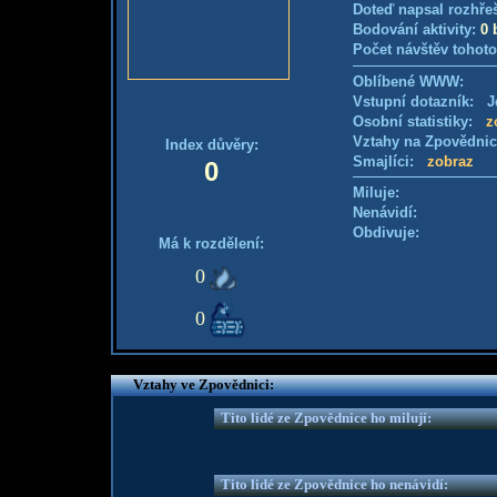
Doteď napsal rozhře
Bodování aktivity:
0 
Počet návštěv tohoto
Oblíbené WWW:
Vstupní dotazník: Je
Osobní statistiky:
z
Vztahy na Zpovědni
Index důvěry:
Smajlíci:
zobraz
0
Miluje:
Nenávidí:
Obdivuje:
Má k rozdělení:
0
0
Vztahy ve Zpovědnici:
Tito lidé ze Zpovědnice ho milují:
Tito lidé ze Zpovědnice ho nenávidí: