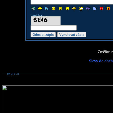
Opište kod:
Změňte sv
Slevy do obch
REKLAMA