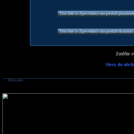
Tito lidé ze Zpovědnice mu poslali plamíne
Tito lidé ze Zpovědnice mu poslali dynamit z
Změňte sv
Slevy do obch
REKLAMA