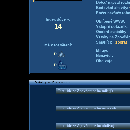
Doteď napsal rozh
Bodování aktivity:
Počet návštěv toho
Index důvěry:
Oblíbené WWW:
14
Vstupní dotazník
Osobní statistiky
Vztahy na Zpověd
Smajlíci:
zobraz
Má k rozdělení:
Miluje:
0
Nenávidí:
Obdivuje:
0
Vztahy ve Zpovědnici:
Tito lidé ze Zpovědnice ho milují:
Tito lidé ze Zpovědnice ho nenávidí:
Tito lidé ze Zpovědnice ho obdivují: