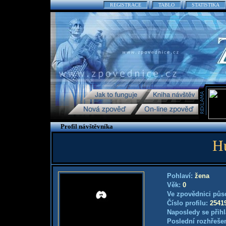
REGISTRACE
TABLO
STATISTIKA
Profil návštěvníka
H
Pohlaví:
žena
Věk:
0
Ve zpovědnici půs
Číslo profilu:
2541
Naposledy se přihl
Poslední rozhřešen