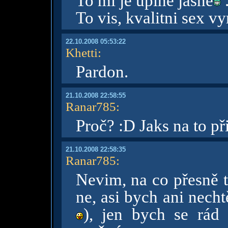
To mi je uplne jasne
To vis, kvalitni sex v
22.10.2008 05:53:22
Khetti
:
Pardon.
21.10.2008 22:58:55
Ranar785
:
Proč? :D Jaks na to př
21.10.2008 22:58:35
Ranar785
:
Nevim, na co přesně t
ne, asi bych ani necht
), jen bych se rád 