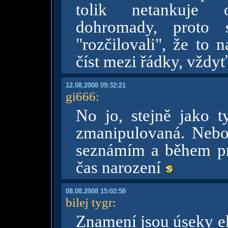
tolik netankuje 
dohromady, proto 
"rozčilovali", že to
číst mezi řádky, vždy
12.08.2008 09:32:21
gi666
:
No jo, stejně jako t
zmanipulovaná. Nebo
seznámím a během pr
čas narození
08.08.2008 15:02:58
bilej tygr
:
Znamení jsou úseky ek