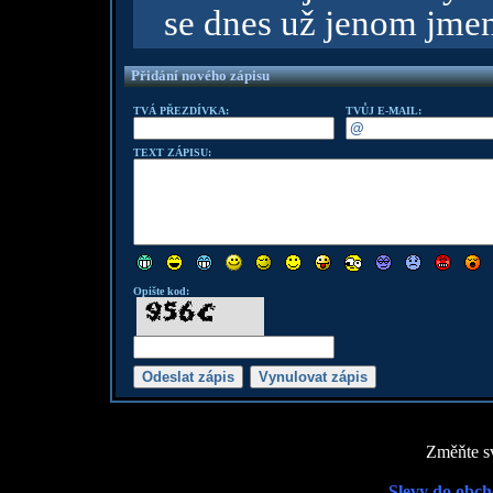
se dnes už jenom jme
Přidání nového zápisu
TVÁ PŘEZDÍVKA:
TVŮJ E-MAIL:
TEXT ZÁPISU:
Opište kod:
Změňte sv
Slevy do obch