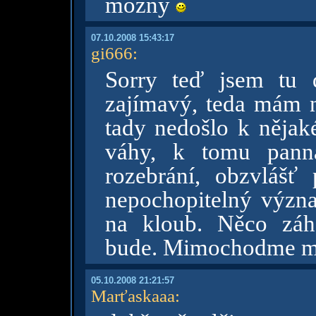
možný
07.10.2008 15:43:17
gi666
:
Sorry teď jsem tu
zajímavý, teda mám na
tady nedošlo k něja
váhy, k tomu pann
rozebrání, obzvláš
nepochopitelný význa
na kloub. Něco záh
bude. Mimochodme má
05.10.2008 21:21:57
Marťaskaaa
: