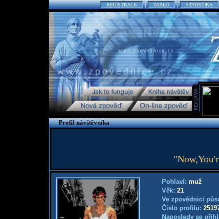
REGISTRACE
TABLO
STATISTIKA
Profil návštěvníka
"Now,You're
Pohlaví:
muž
Věk:
21
Ve zpovědnici půs
Číslo profilu:
2519
Naposledy se přihl