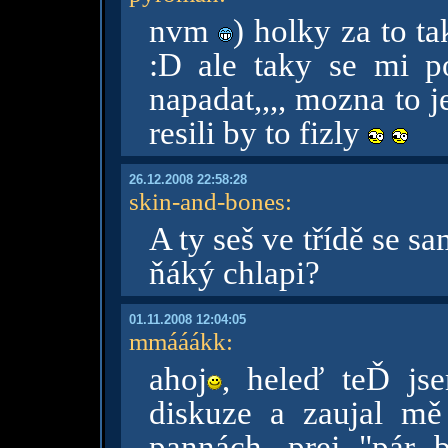
nvm
) holky za to 
:D ale taky se mi p
napadat,,,, mozna to 
resili by to fizly
26.12.2008 22:58:28
skin-and-bones
:
A ty seš ve třídě se 
ňáký chlapi?
01.11.2008 12:04:05
mmááákk
:
ahoj
, heleď teĎ jse
diskuze a zaujal mě
pannách, prej "pár b