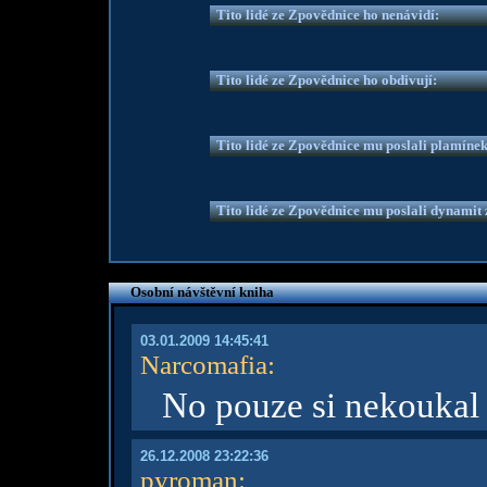
Tito lidé ze Zpovědnice ho nenávidí:
Tito lidé ze Zpovědnice ho obdivují:
Tito lidé ze Zpovědnice mu poslali plamíne
Tito lidé ze Zpovědnice mu poslali dynamit z
Osobní návštěvní kniha
03.01.2009 14:45:41
Narcomafia
:
No pouze si nekoukal a
26.12.2008 23:22:36
pyroman
: