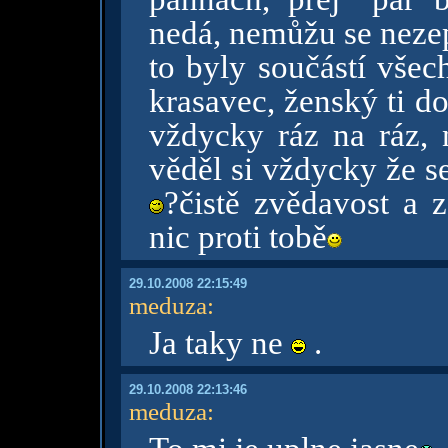
nedá, nemůžu se nezept
to byly součástí všec
krasavec, ženský ti d
vždycky ráz na ráz, 
věděl si vždycky že se
?čistě zvědavost a 
nic proti tobě
29.10.2008 22:15:49
meduza
:
Ja taky ne
.
29.10.2008 22:13:46
meduza
: