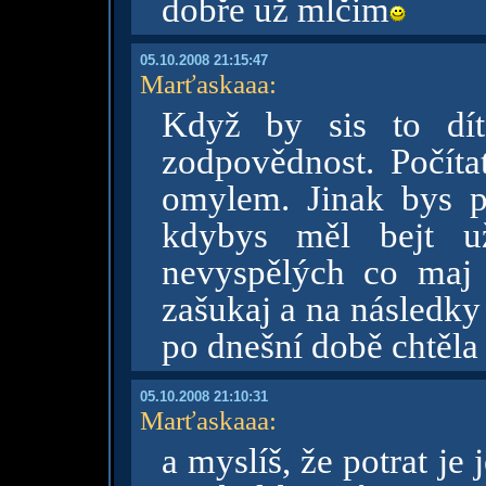
dobře už mlčim
05.10.2008 21:15:47
Marťaskaaa
:
Když by sis to dít
zodpovědnost. Počíta
omylem. Jinak bys pa
kdybys měl bejt u
nevyspělých co maj 
zašukaj a na následky
po dnešní době chtěla
05.10.2008 21:10:31
Marťaskaaa
:
a myslíš, že potrat je