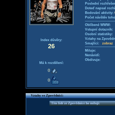
Poslední rozhřešen
Doteď napsal rozh
Bodování aktivity:
Počet návštěv toho
Oblíbené WWW:
Vstupní dotazník
Osobní statistiky
Vztahy na Zpověd
Index důvěry:
Smajlíci:
zobraz
26
Miluje:
Nenávidí:
Obdivuje:
Má k rozdělení:
0
0
Vztahy ve Zpovědnici:
Tito lidé ze Zpovědnice ho milují: