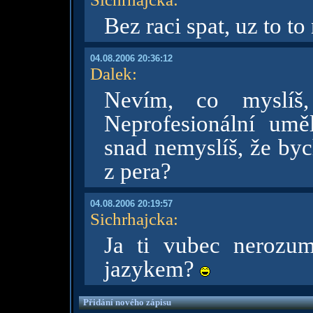
Bez raci spat, uz to t
04.08.2006 20:36:12
Dalek
:
Nevím, co myslí
Neprofesionální umě
snad nemyslíš, že byc
z pera?
04.08.2006 20:19:57
Sichrhajcka
:
Ja ti vubec nerozu
jazykem?
Přidání nového zápisu