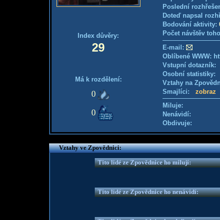
Poslední rozhřešen
Doteď napsal rozh
Bodování aktivity:
Počet návštěv toho
Index důvěry:
29
E-mail:
Oblíbené WWW: htt
Vstupní dotazník
Osobní statistiky
Má k rozdělení:
Vztahy na Zpověd
Smajlíci:
zobraz
0
Miluje:
0
Nenávidí:
Obdivuje:
Vztahy ve Zpovědnici:
Tito lidé ze Zpovědnice ho milují:
Tito lidé ze Zpovědnice ho nenávidí: