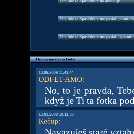
Tito lidé ze Zpovědnice ho obdivují:
Tito lidé ze Zpovědnice mu poslali plamíne
Tito lidé ze Zpovědnice mu poslali dynamit z
Osobní návštěvní kniha
13.06.2009 11:41:44
ODI-ET-AMO
:
No, to je pravda, Te
když je Ti ta fotka pod
13.01.2008 19:11:30
Kečup
:
Navazuješ staré vztah