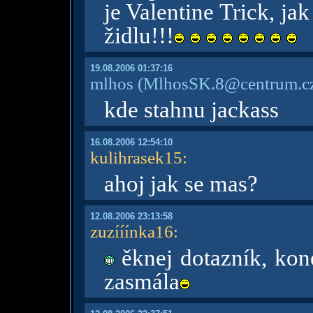
je Valentine Trick, j
židlu!!!
19.08.2006 01:37:16
mlhos
(MlhosSK.8@centrum.c
kde stahnu jackass
16.08.2006 12:54:10
kulihrasek15
:
ahoj jak se mas?
12.08.2006 23:13:58
zuzííínka16
:
ěknej dotazník, kon
zasmála