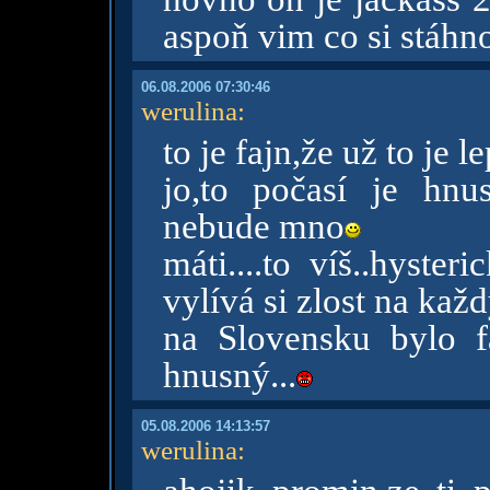
aspoň vim co si stáhn
06.08.2006 07:30:46
werulina
:
to je fajn,že už to je le
jo,to počasí je hnu
nebude mno
máti....to víš..hyster
vylívá si zlost na každ
na Slovensku bylo fa
hnusný...
05.08.2006 14:13:57
werulina
: