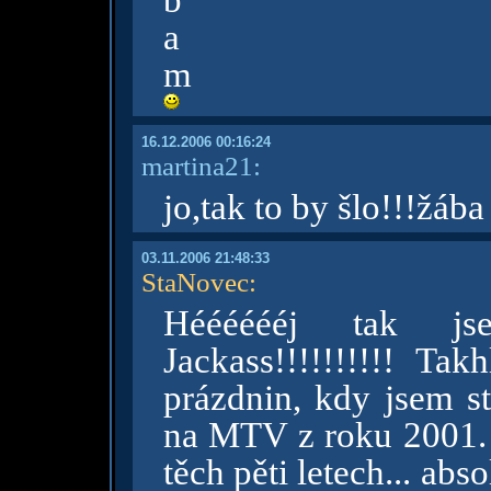
b
a
m
16.12.2006 00:16:24
martina21:
jo,tak to by šlo!!!žába
03.11.2006 21:48:33
StaNovec
:
Hééééééj tak js
Jackass!!!!!!!!!! Ta
prázdnin, kdy jsem st
na MTV z roku 2001. 
těch pěti letech... abs