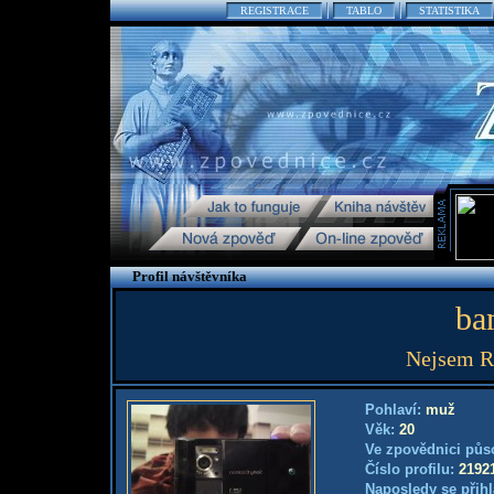
REGISTRACE
TABLO
STATISTIKA
Profil návštěvníka
ba
Nejsem Rá
Pohlaví:
muž
Věk:
20
Ve zpovědnici půs
Číslo profilu:
2192
Naposledy se přihl