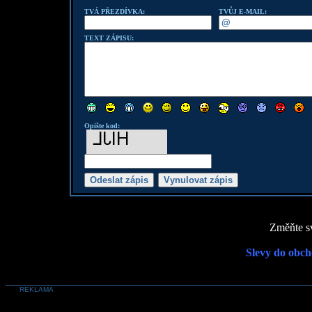
TVÁ PŘEZDÍVKA:
TVŮJ E-MAIL:
TEXT ZÁPISU:
Opište kod:
Změňte sv
Slevy do obch
REKLAMA