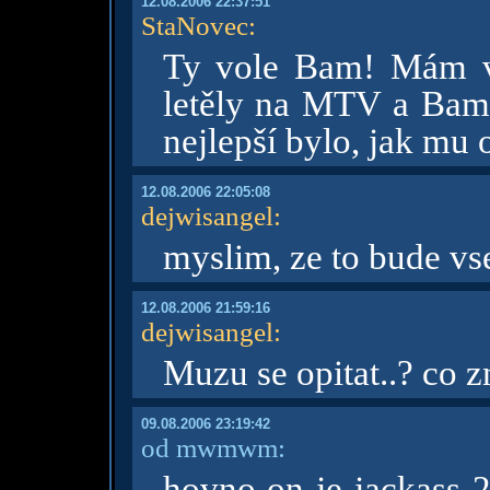
12.08.2006 22:37:51
StaNovec
:
Ty vole Bam! Mám vš
letěly na MTV a Bam k
nejlepší bylo, jak mu 
12.08.2006 22:05:08
dejwisangel
:
myslim, ze to bude v
12.08.2006 21:59:16
dejwisangel
:
Muzu se opitat..? co 
09.08.2006 23:19:42
od mwmwm:
hovno on je jackass 2