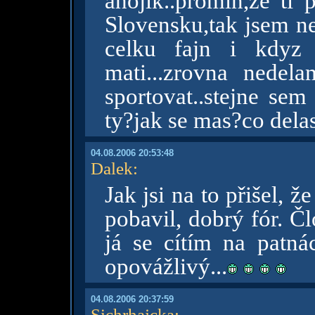
ahojik..promin,ze ti 
Slovensku,tak jsem n
celku fajn i kdyz 
mati...zrovna nedel
sportovat..stejne sem
ty?jak se mas?co dela
04.08.2006 20:53:48
Dalek
:
Jak jsi na to přišel, 
pobavil, dobrý fór. Člo
já se cítím na patná
opovážlivý...
04.08.2006 20:37:59
Sichrhajcka
: