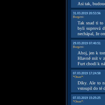
Asi tak, budouc
31.03.2019 20:53:56
Borgetti
:
Tak snad ti to 
byli suprová d
nechápal, že on
29.03.2019 07:40:51
Borgetti
:
Ahoj, jen k tom
Hlavně mít v z
Furt chodí k n
07.03.2019 17:24:58
*Onan*
:
Díky. Ale to ne
vstoupil do té 
07.03.2019 15:25:25
*Onan*
: