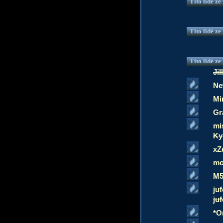
Tito lidé z
Tito lidé z
Tito lidé z
Jil
Ne
Mi
Gr
mi
Ky
xZ
mo
M
ju
ju
*O