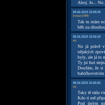
Ahoj. Jo... No.
09.02.2019 10:09:45
Iceman1988
:
Tak tu mám nov
běh na dlouhou
08.02.2019 10:52:24
arj
:
No já právě v
nějakých zpově
byly, ale já to
Ty jsi furt ste
Doufám, že si 
babičkovstvím 
08.02.2019 10:26:02
arj
:
Taky tě ráda vi
Kdo ti mě při
Pod jiným ni