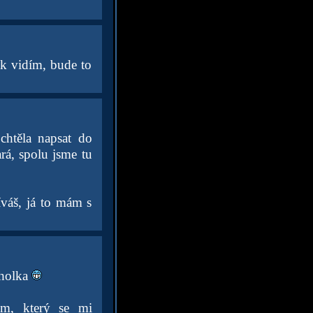
ak vidím, bude to
chtěla napsat do
tará, spolu jsme tu
íváš, já to mám s
 holka
em, který se mi