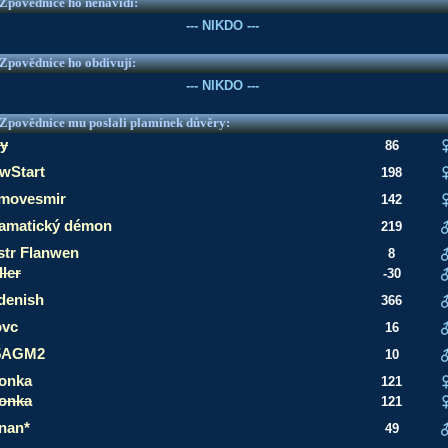
e Zpovědnice ho nenávidí:
--- NIKDO ---
e Zpovědnice ho obdivují:
--- NIKDO ---
e Zpovědnice mu poslali plamínek důvěry:
ly
86
wStart
198
movesmir
142
amatický démon
219
str Flanwen
8
ller
-30
denish
366
vc
16
5AGM2
10
fonka
121
fonka
121
nan*
49