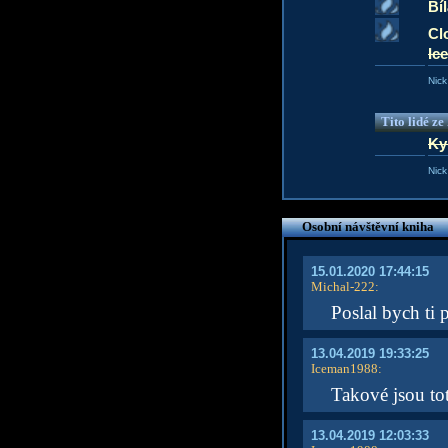
Bí
Cl
Ic
Nick
Tito lidé z
Ky
Nick
Osobní návštěvní kniha
15.01.2020 17:44:15
Michal-222
:
Poslal bych ti 
13.04.2019 19:33:25
Iceman1988
:
Takové jsou tot
13.04.2019 12:03:33