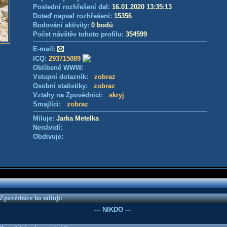
Poslední rozhřešení dal:
16.01.2020 13:35:13
Doteď napsal rozhřešení:
15356
Bodování aktivity:
0 bodů
Počet návštěv tohoto profilu:
354599
E-mail:
ICQ:
293715089
Oblíbené WWW:
Vstupní dotazník:
zobraz
Osobní statistiky:
zobraz
Vztahy na Zpovědnici:
skryj
Smajlíci:
zobraz
Miluje:
Jarka Metelka
Nenávidí:
Obdivuje:
e Zpovědnice ho milují:
--- NIKDO ---