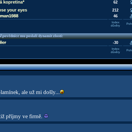
lá kopretina*
62
ose your eyes
212
eman1988
46
Index
Pohl
důvěry
e Zpovědnice mu poslali dynamit zlosti:
ller
-30
Index
Pohl
důvěry
plamínek, ale už mi došly...
iž příjmy ve firmě.