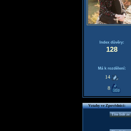
Index důvěry:
128
Má k rozdělení:
14
8
Vztahy ve Zpovědnici:
Tito lidé z