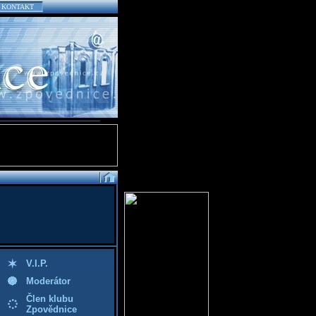
KONTAKT
V.I.P.
Moderátor
Člen klubu
Zpovědnice