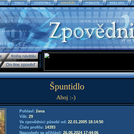
ACE
TABLO
STATISTIKA
SOUTĚŽE
POMOZTE
REKLAMA
Špuntidlo
Ahoj :-)
Pohlaví:
žena
Věk:
29
Ve zpovědnici působí od:
22.01.2005 18:14:50
Číslo profilu:
14393
Naposledy se přihlásil:
26.06.2024 17:44:06