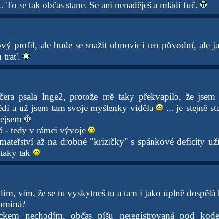
.. To se tak občas stane. Se ani nenaděješ a mládí fuč.
ý profil, ale bude se snažit obnovit i ten původní, ale j
 trať.
čera psala Inge2, protože mě taky překvapilo, že jsem 
dí a už jsem tam svoje myšlenky viděla
... je stejně s
 nejsem
jná - tedy v rámci vývoje
mateřství až na drobné "krizičky" s spánkové deficity už
taky tak
dím, vím, že se tu vyskytneš tu a tam i jako úplně dospělá
pomíná?
ckem nechodím, občas píšu neregistrovaná pod kod