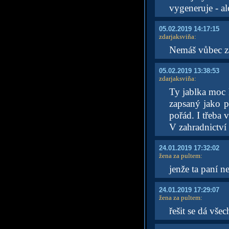
vygeneruje - al
05.02.2019 14:17:15
zdarjaksviňa
:
Nemáš vůbec za
05.02.2019 13:38:53
zdarjaksviňa
:
Ty jablka moc k
zapsaný jako p
pořád. I třeba 
V zahradnictví 
24.01.2019 17:32:02
žena za pultem
:
jenže ta paní n
24.01.2019 17:29:07
žena za pultem
:
řešit se dá vš