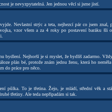
nost je nevyzpytatelná. Jen jednou věcí si jsme jistí.
vyjde. Nevlastní strýc a teta, nejhezcí pár co jsem znal, p
vojka, vzor všem a za 4 roky po postavení baráku šli o
i.
u bydlení. Nejhorší je si myslet, že bydlíš zadarmo. Vždy
áloze plán bé, protože znám jednu ženu, která ho neměla a
ám do práce pro něco.
ní půlka. To je třetina. Žejo, je mládí, střední věk a stá
druhé třetiny. Ale teda nepřipadám si tak.