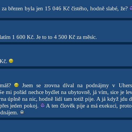
 za březen byla jen 15 046 Kč čistého, hodně slabé, že?
atím 1 600 Kč. Je to to 4 500 Kč za měsíc.
 Kč.
 máš?
Jsem se zrovna díval na podnájmy v Uhers
e mi pořád nechce bydlet na ubytovně, já vím, sice je le
na úplně na nic, hodně lidí tam totiž pije. A já když jdu
 přes jeden pokoj.
A ten člověk pije a má exekuci, proto
podnájem.