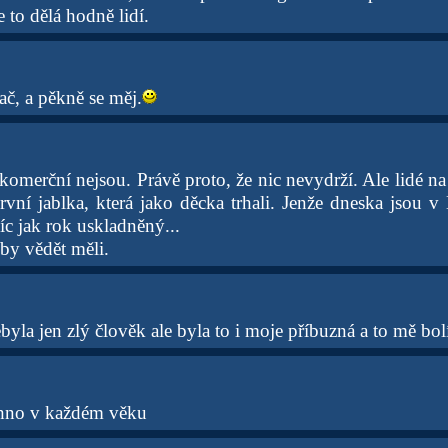
e to dělá hodně lidí.
č, a pěkně se měj.
omerční nejsou. Právě proto, že nic nevydrží. Ale lidé na 
rvní jablka, která jako děcka trhali. Jenže dneska jsou v
víc jak rok uskladněný...
by vědět měli.
ebyla jen zlý člověk ale byla to i moje příbuzná a to mě bol
echno v každém věku