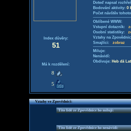
Doteď napsal rozhře
Bodování aktivity:
0 
Počet návštěv tohoto
Oblíbené WWW:
Vstupní dotazník:
z
Osobní statistiky:
z
Vztahy na Zpovědni
Index důvěry:
Smajlíci:
zobraz
51
Miluje:
Nenávidí:
Obdivuje:
Heb dä Lat
Má k rozdělení:
8
5
Vztahy ve Zpovědnici:
Tito lidé ze Zpovědnice ho milují:
Tito lidé ze Zpovědnice ho nenávidí: