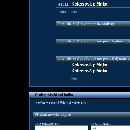
Kokosová pičinka
41911
Číslo
Nick
Tito lidé ze Zpovědnice ho obdivují:
Tito lidé ze Zpovědnice mu poslali plamíne
Tito lidé ze Zpovědnice mu poslali dynamit z
Kokosová pičinka
Kokosová pičinka
Nick
Osobní návštěvní kniha
Zatím tu není žádný záznam
Přidání nového zápisu
TVÁ PŘEZDÍVKA:
TVŮJ E-MAIL: