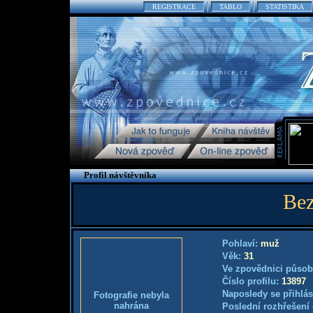
REGISTRACE
TABLO
STATISTIKA
Profil návštěvníka
Be
Pohlaví:
muž
Věk:
31
Ve zpovědnici působ
Číslo profilu:
13897
Naposledy se přihlás
Fotografie nebyla
nahrána
Poslední rozhřešení 