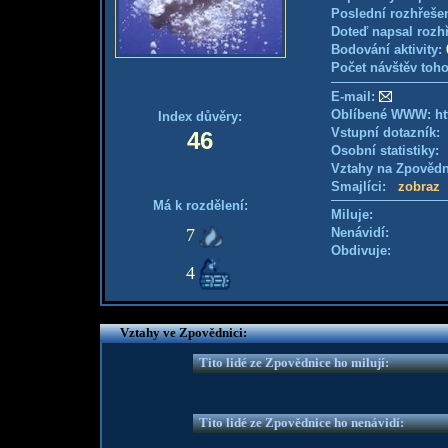
Poslední rozhřešen
Doteď napsal rozh
Bodování aktivity:
Počet návštěv toho
E-mail:
Oblíbené WWW: ht
Index důvěry:
Vstupní dotazník
46
Osobní statistiky
Vztahy na Zpověd
Smajlíci:
zobraz
Má k rozdělení:
Miluje:
7
Nenávidí:
Obdivuje:
4
Vztahy ve Zpovědnici:
Tito lidé ze Zpovědnice ho milují:
Tito lidé ze Zpovědnice ho nenávidí: