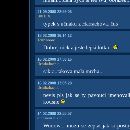
21.09.2008 22:59:06
BI0T0X
:
týpek s učnáku z Harrachova. čus
18.02.2008 16:14:12
TekKnooo
:
Dobrej nick a jeste lepsi fotka...
16.02.2008 17:58:16
UchihaItachi
:
sakra..takova mala mrcha..
16.02.2008 13:05:28
UchihaItachi
:
nevis pls jak se ty pavouci jmenova
kousne
14.02.2008 22:55:57
dinosauri sukne:
Wooow... muzu se zeptat jak si postu