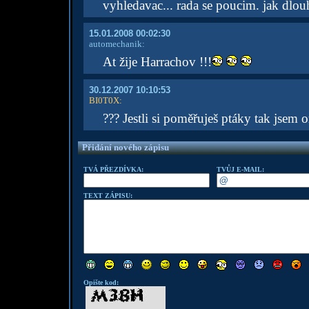
vyhledavac... rada se poucim. jak dlouh
15.01.2008 00:02:30
automechanik:
At žije Harrachov !!!
30.12.2007 10:10:53
BI0T0X
:
??? Jestli si poměřuješ ptáky tak jsem or
Přidání nového zápisu
TVÁ PŘEZDÍVKA:
TVŮJ E-MAIL:
TEXT ZÁPISU:
Opište kod: