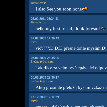
Betta ferox
:
I also.See you soon honey
05.02.2011 03:34:11
Betta ferox
:
hello my best friend,I look forward
07.01.2009 14:36:49
míví
:
viď:???:D:D:D přesně tohle myslim:D!
05.01.2009 23:35:06
Slečna tvých snů
:
Tak díky za velmi vyčerpávající odpo
05.01.2009 22:30:17
Slečna tvých snů
:
Ahoj prosimtě přeložil bys mi vzkaz m
17.12.2008 12:11:59
míví
:
mnam....dala bych si ten tvuj obrazek...