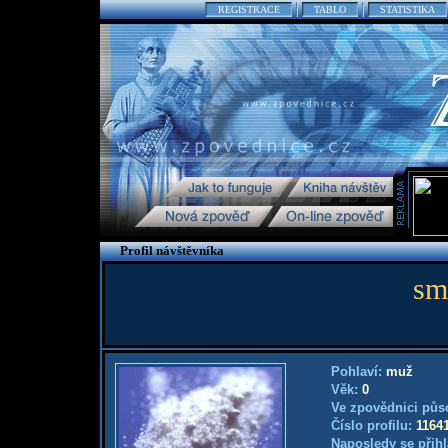
REGISTRACE
TABLO
STATISTIKA
Profil návštěvníka
sm
Pohlaví:
muž
Věk:
0
Ve zpovědnici půs
Číslo profilu:
1164
Naposledy se přihl