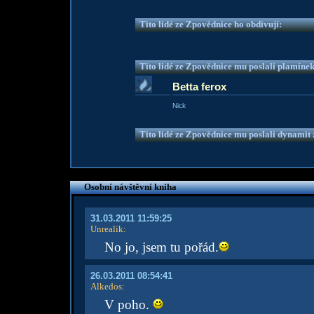
Tito lidé ze Zpovědnice ho obdivují:
Tito lidé ze Zpovědnice mu poslali plamíne
Betta ferox
Nick
Tito lidé ze Zpovědnice mu poslali dynamit z
Osobní návštěvní kniha
31.03.2011 11:59:25
Unrealik
:
No jo, jsem tu pořád.
26.03.2011 08:54:41
Alkedos
:
V poho.