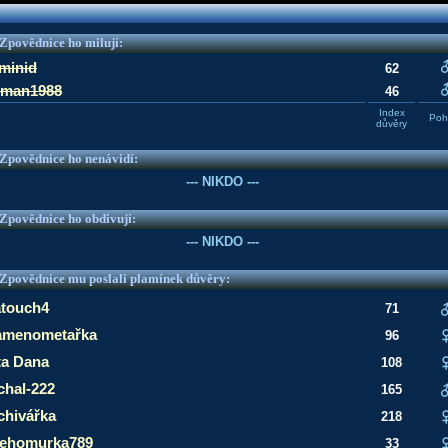
e Zpovědnice ho milují:
minid
62
eman1988
46
Index
Pohl
důvěry
e Zpovědnice ho nenávidí:
--- NIKDO ---
e Zpovědnice ho obdivují:
--- NIKDO ---
e Zpovědnice mu poslali plamínek důvěry:
touch4
71
amenometařka
96
ta Dana
108
chal-222
165
chivářka
218
ehomurka789
33