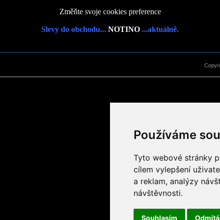
Změňte svoje cookies preference
Slevy do obchodu...
NOTINO
...aktuálně.
Copyr
Používáme sou
Tyto webové stránky po
cílem vylepšení uživat
a reklam, analýzy návš
návštěvnosti.
Souhlasím
Odmít