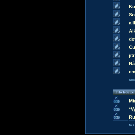
Ko
So
all
Al
do
Cu
jit
Ná
cm
Nick
Tito lidé z
Mi
*V
Ru
Nick