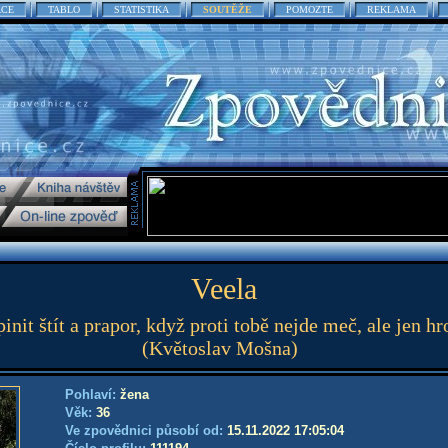
ACE
TABLO
STATISTIKA
SOUTĚŽE
POMOZTE
REKLAMA
Veela
nit štít a prapor, když proti tobě nejde meč, ale jen 
(Květoslav Mošna)
Pohlaví:
žena
Věk:
36
Ve zpovědnici působí od:
15.11.2022 17:05:04