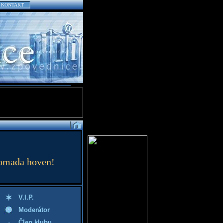
KONTAKT
hromada hoven!
V.I.P.
Moderátor
Člen klubu