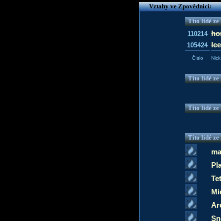
Vztahy ve Zpovědnici:
Tito lidé z
ho
110214
Ic
105424
Číslo
Nick
Tito lidé z
Tito lidé z
Tito lidé z
ma
Pl
Te
Mi
Ar
Sn