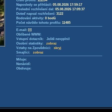
Číslo profilu:
111194
Naposledy se přihlásil:
05.08.2026 17:59:17
Poslední rozhřešení dal:
05.08.2026 17:09:37
Doteď napsal rozhřešení:
3122
Bodování aktivity:
0 bodů
Počet návštěv tohoto profilu:
11485
E-mail:
Oblíbené WWW:
Vstupní dotazník: Ještě nevyplnil
Osobní statistiky:
zobraz
Vztahy na Zpovědnici:
skryj
Smajlíci:
zobraz
Miluje:
Nenávidí:
Obdivuje: