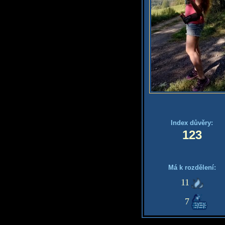
Index důvěry:
123
Má k rozdělení:
11
7