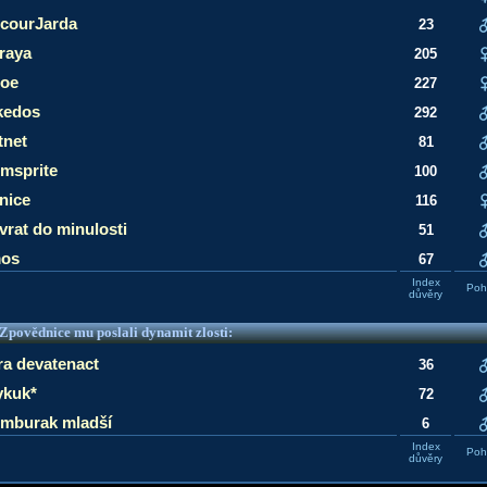
courJarda
23
raya
205
loe
227
kedos
292
tnet
81
msprite
100
rnice
116
vrat do minulosti
51
os
67
Index
Pohl
důvěry
e Zpovědnice mu poslali dynamit zlosti:
ra devatenact
36
ykuk*
72
mburak mladší
6
Index
Pohl
důvěry