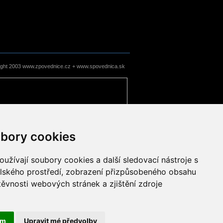
ight 2003 www.zpovednice.cz + www.spovednica.sk
bory cookies
užívají soubory cookies a další sledovací nástroje s
elského prostředí, zobrazení přizpůsobeného obsahu
těvnosti webových stránek a zjištění zdroje
ám
Upravit mé předvolby