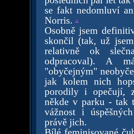
posledních pár let tak
se fakt nedomluví an
Norris.
Osobně jsem definiti
skončil (tak, už jsem
relativně ok sle
odpracoval). A m
"obyčejným" neobyče
jak kolem nich hops
porodily i opečují, z
někde v parku - tak 
vážnost i úspěšných
právě jich.
Bílé feminisované čub