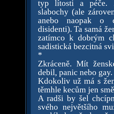
typ lítosti a péče.
slabochy (ale zároven
anebo naopak o cel
disidenti). Ta samá že
zatímco k dobrým c
sadistická bezcitná sv
*
Zkráceně. Mít žens
debil, panic nebo gay
Kdokoliv už má s žen
těmhle kecům jen smě
A radši by šel chcíp
svého největšího mu