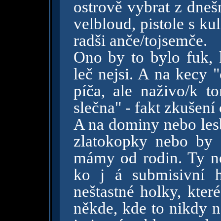
ostrově vybrat z dneš
velbloud, pistole s k
radši anče/tojsemče.
Ono by to bylo fuk, 
leč nejsi. A na kecy 
píča, ale naživo/k 
slečna" - fakt zkušení
A na dominy nebo les
zlatokopky nebo by 
mámy od rodin. Ty neb
ko j á submisivní 
neštastné holky, které
někde, kde to nikdy n