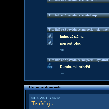
Tito lidé ze Zpovědnice ho nenávidí:
Tito lidé ze Zpovědnice ho obdivují:
Tito lidé ze Zpovědnice mu poslali plamíne
lednová dáma
pan astrolog
Nick
Tito lidé ze Zpovědnice mu poslali dynamit z
Rumburak mladší
Nick
Osobní návštěvní kniha
04.06.2023 17:06:48
TenMajkl
: