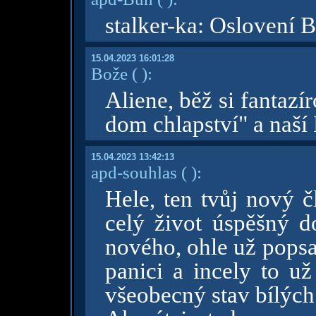
stalker-ka: Oslovení B
15.04.2023 16:01:28
Bože
( )
:
Aliene, běž si fantaz
dom chlapství" a naší
15.04.2023 13:42:13
apd-souhlas
( )
:
Hele, ten tvůj nový č
celý život úspěšný d
nového, ohle už popsa
panici a incely to u
všeobecný stav bílých