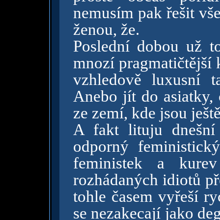
nemusím pak řešit vše
ženou, že.
Poslední dobou už t
mnozí pragmatičtější 
vzhledově luxusní t
Anebo jít do asiatky,
ze zemí, kde jsou ješt
A fakt lituju dnešn
odporný feministick
feministek a kure
rozhádaných idiotů př
tohle časem vyřeší ry
se nezakecají jako de