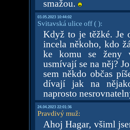
smažou.
03.05.2023 10:44:02
Svitavská ulice off
( )
:
Když to je těžké. Je
incela někoho, kdo ž
ke komu se ženy v
usmívají se na něj? J
sem někdo občas píše
dívají jak na něja
naprosto nesrovnatelný
24.04.2023 22:01:36
Pravdivý muž
:
Ahoj Hagar, všiml jse