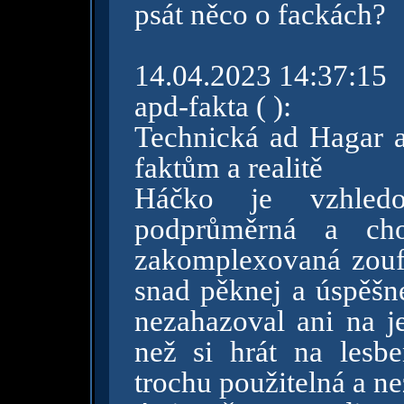
psát něco o fackách?
14.04.2023 14:37:15
apd-fakta ( ):
Technická ad Hagar 
faktům a realitě
Háčko je vzhledov
podprůměrná a cho
zakomplexovaná zoufa
snad pěknej a úspěšne
nezahazoval ani na je
než si hrát na lesbe
trochu použitelná a ne