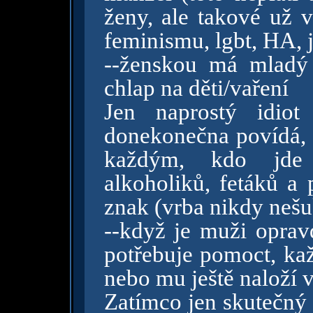
ženy, ale takové už 
feminismu, lgbt, HA,
--ženskou má mladý
chlap na děti/vaření
Jen naprostý idio
donekonečna povídá, 
každým, kdo jde 
alkoholiků, fetáků a 
znak (vrba nikdy nešu
--když je muži opravd
potřebuje pomoct, kaž
nebo mu ještě naloží v
Zatímco jen skutečný p