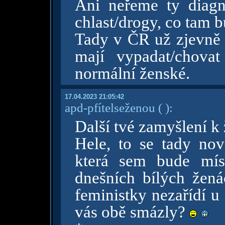
Ani neřeme ty diagn
chlast/drogy, co tam 
Tady v ČR už zjevně s
mají vypadat/chovat
normální ženské.
17.04.2023 21:05:42
apd-pfítelseženou
( )
:
Další tvé zamyšlení k
Hele, to se tady nov
která sem bude mís
dnešních bílých žená
feministky nezařídí u
vás obě smázly?