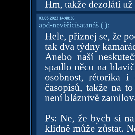
Hm, takže dezoláti už
03.05.2023 14:48:36
apd-nevěřícísatanáš
( )
:
Hele, přiznej se, že p
tak dva týdny kamará
Anebo naší neskuteč
spadlo něco na hlavič
osobnost, rétorika i
časopisů, takže na t
není bláznivě zamilo
Ps: Ne, že bych si na
klidně může zůstat. N