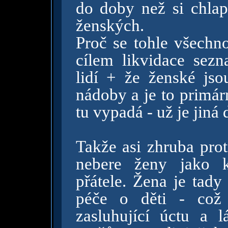
do doby než si chlapi
ženských.
Proč se tohle všechno
cílem likvidace sezn
lidí + že ženské js
nádoby a je to primár
tu vypadá - už je jiná 
Takže asi zhruba prot
nebere ženy jako k
přátele. Žena je tady
péče o děti - což 
zasluhující úctu a