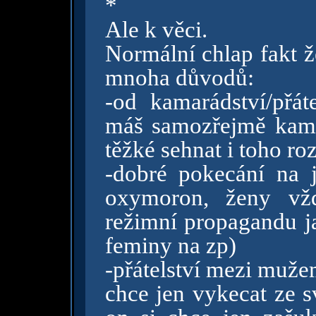
*
Ale k věci.
Normální chlap fakt 
mnoha důvodů:
-od kamarádství/přát
máš samozřejmě kama
těžké sehnat i toho r
-dobré pokecání na 
oxymoron, ženy vžd
režimní propagandu j
feminy na zp)
-přátelství mezi muže
chce jen vykecat ze s