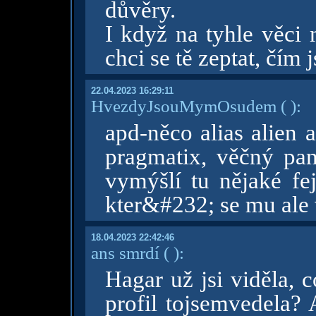
důvěry.
I když na tyhle věci 
chci se tě zeptat, čím 
22.04.2023 16:29:11
HvezdyJsouMymOsudem
( )
:
apd-něco alias alien 
pragmatix, věčný pan
vymýšlí tu nějaké fe
kter&#232; se mu ale
18.04.2023 22:42:46
ans smrdí
( )
:
Hagar už jsi viděla, 
profil tojsemvedela? 