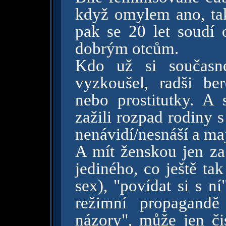
když omylem ano, tak
pak se 20 let soudí o
dobrým otcům.
Kdo už si současn
vyzkoušel, radši ber
nebo prostitutky. A 
zažili rozpad rodiny 
nenávidí/nesnáší a maj
A mít ženskou jen z
jediného, co ještě ta
sex), "povídat si s n
režimní propagandě
názory", může jen či