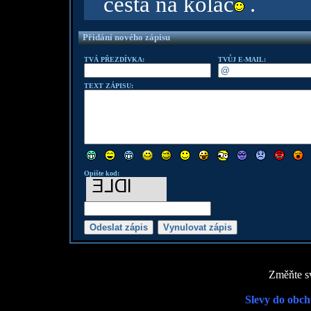
cesta na koláč
.
Přidání nového zápisu
TVÁ PŘEZDÍVKA:
TVŮJ E-MAIL:
TEXT ZÁPISU:
Opište kod:
Změňte sv
Slevy do obch