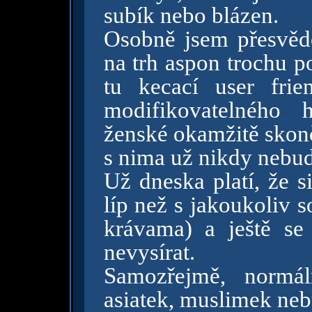
subík nebo blázen.
Osobně jsem přesvědč
na trh aspon trochu p
tu kecací user fri
modifikovatelného 
ženské okamžitě skonč
s nima už nikdy nebude
Už dneska platí, že s
líp než s jakoukoliv 
krávama) a ještě se
nevysírat.
Samozřejmě, normál
asiatek, muslimek ne