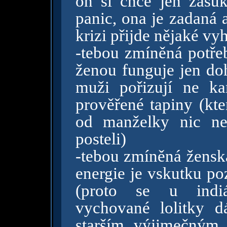
on si chce jen zašu
panic, ona je zadaná 
krizi přijde nějaké vy
-tebou zmíněná potřeb
ženou funguje jen do
muži pořizují ne k
prověřené tapiny (kte
od manželky nic ne
posteli)
-tebou zmíněná ženská
energie je vskutku poz
(proto se u indi
vychované lolitky 
starším výjimečným