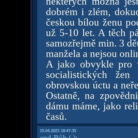
některých možná ješt
dobrém i zlém, dokud
českou bílou ženu po
už 5-10 let. A těch p
samozřejmě min. 3 dět
manžela a nejsou onli
A jako obvykle pro 
socialistických že
obrovskou úctu a neře
Ostatně, na zpovědni
dámu máme, jako reli
časů.
15.04.2023 18:47:35
apd-Bůh
( )
: