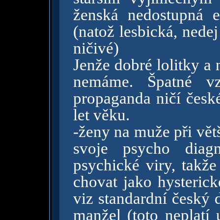
ženská nedostupná en
(natož lesbická, nedej
ničivé)
Jenže dobré lolitky a
nemáme. Špatné vz
propaganda ničí česk
let věku.
-ženy na muže při větší
svoje psycho diag
psychické viry, takže
chovat jako hysterick
viz standardní český
manžel (toto neplatí