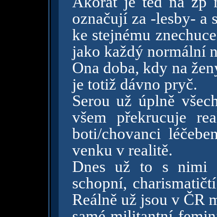
Akorát je ted na zp 
označují za -lesby- a 
ke stejnému znechucení
jako každý normální 
Ona doba, kdy na ženy
je totiž dávno pryč.
Serou už úplně všec
všem překrucuje rea
boti/chovanci léčebe
venku v realitě.
Dnes už to s nimi b
schopní, charismatičt
Reálně už jsou v ČR m
samé militantní femin