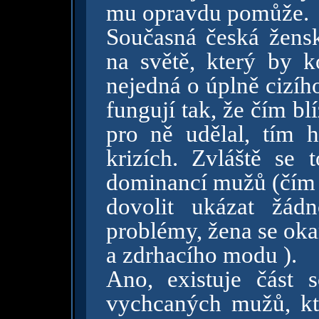
mu opravdu pomůže.
Současná česká žensk
na světě, který by 
nejedná o úplně cizíh
fungují tak, že čím blí
pro ně udělal, tím 
krizích. Zvláště se
dominancí mužů (čím 
dovolit ukázat žád
problémy, žena se oka
a zdrhacího modu ).
Ano, existuje část 
vychcaných mužů, kte