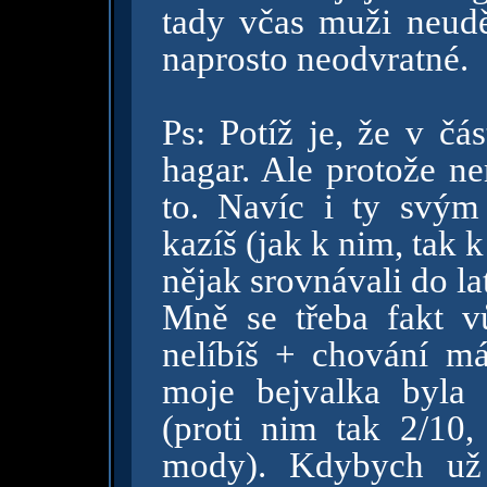
tady včas muži neuděl
naprosto neodvratné.
Ps: Potíž je, že v čá
hagar. Ale protože ne
to. Navíc i ty svým
kazíš (jak k nim, tak 
nějak srovnávali do lat
Mně se třeba fakt v
nelíbíš + chování má
moje bejvalka byla 
(proti nim tak 2/10
mody). Kdybych už