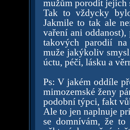
mužům porodit jejich 
Tak to vždycky byl
Jakmile to tak ale ne
vaření ani oddanost),
takových parodií na
muže jakýkoliv smysl
úctu, péči, lásku a vě
Ps: V jakém oddíle př
mimozemské ženy pán
podobní týpci, fakt v
Ale to jen naplnuje p
se domnívám, že to 