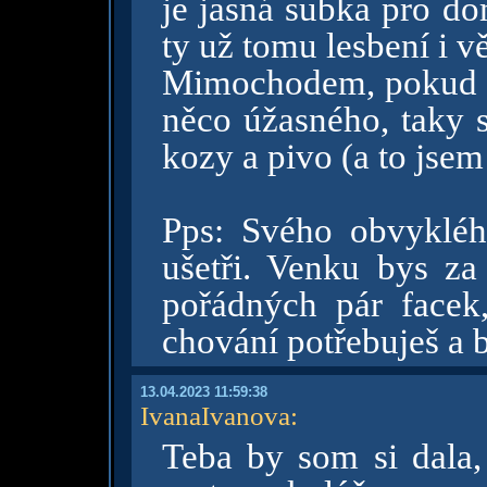
je jasná subka pro dom
ty už tomu lesbení i vě
Mimochodem, pokud si
něco úžasného, taky se
kozy a pivo (a to jsem
Pps: Svého obvykléh
ušetři. Venku bys za
pořádných pár facek
chování potřebuješ a b
13.04.2023 11:59:38
IvanaIvanova
:
Teba by som si dala,