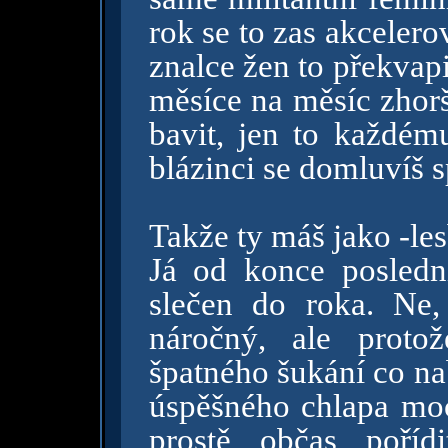
rok se to zas akcelero
znalce žen to překvapi
měsíce na měsíc zhorš
bavit, jen to každém
blázinci se domluvíš s
Takže ty máš jako -le
Já od konce posledn
slečen do roka. Ne,
náročný, ale proto
špatného šukání co nab
úspěšného chlapa moc
prostě občas poříd