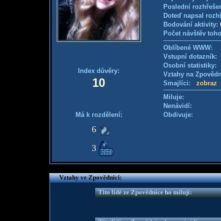
Poslední rozhřešen
Doteď napsal rozh
Bodování aktivity:
Počet návštěv toho
Oblíbené WWW:
Vstupní dotazník: 
Osobní statistiky
Index důvěry:
Vztahy na Zpověd
10
Smajlíci:
zobraz
Miluje:
Nenávidí:
Má k rozdělení:
Obdivuje:
6
3
Vztahy ve Zpovědnici:
Tito lidé ze Zpovědnice ho milují: