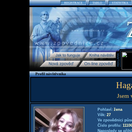
REGISTRACE
TABLO
STATISTIKA
Profil návštěvníka
Hag
Jsem 
Pohlaví:
žena
Věk:
27
Ve zpovědnici půs
Číslo profilu:
1110
Naposledy se přihl