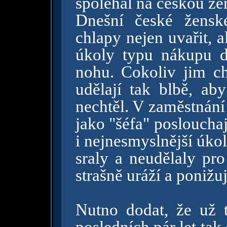
spoléhal na českou že
Dnešní české žensk
chlapy nejen uvařit, a
úkoly typu nákupu d
nohu. Cokoliv jim chl
udělají tak blbě, a
nechtěl. V zaměstnán
jako "šéfa" poslouchaj
i nejnesmyslnější úko
sraly a neudělaly pro
strašně uráží a ponižuj
Nutno dodat, že už 