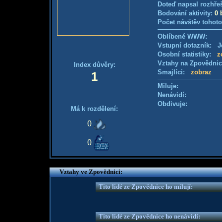
Doteď napsal rozhře
Bodování aktivity:
0 
Počet návštěv tohoto
Oblíbené WWW:
Vstupní dotazník: Je
Osobní statistiky:
z
Vztahy na Zpovědni
Index důvěry:
Smajlíci:
zobraz
1
Miluje:
Nenávidí:
Obdivuje:
Má k rozdělení:
0
0
Vztahy ve Zpovědnici:
Tito lidé ze Zpovědnice ho milují:
Tito lidé ze Zpovědnice ho nenávidí: