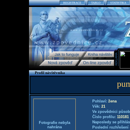
REGISTRACE
TABLO
STATISTIKA
Profil návštěvníka
pum
Pohlaví:
žena
Věk:
21
Ve zpovědnici působ
Číslo profilu:
110181
Naposledy se přihlás
Fotografie nebyla
nahrána
Poslední rozhřešení 