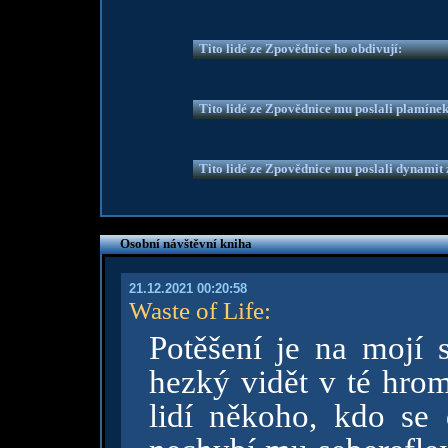
Tito lidé ze Zpovědnice ho obdivují:
Tito lidé ze Zpovědnice mu poslali plamíne
Tito lidé ze Zpovědnice mu poslali dynamit z
Osobní návštěvní kniha
21.12.2021 00:20:58
Waste of Life
:
Potěšení je na mojí 
hezký vidět v té hro
lidí někoho, kdo se 