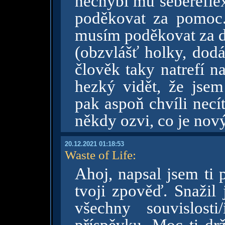
nechybí mu sebereflexe
poděkovat za pomoc.
musím poděkovat za dů
(obzvlášť holky, dodá
člověk taky natrefí n
hezký vidět, že jse
pak aspoň chvíli necí
někdy ozvi, co je nov
20.12.2021 01:18:53
Waste of Life
:
Ahoj, napsal jsem ti
tvoji zpověď. Snažil 
všechny souvislosti