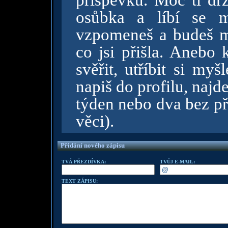
příspěvku. Moc ti dr
osůbka a líbí se m
vzpomeneš a budeš mí
co jsi přišla. Anebo
svěřit, utříbit si my
napiš do profilu, najd
týden nebo dva bez př
věci).
Přidání nového zápisu
TVÁ PŘEZDÍVKA:
TVŮJ E-MAIL:
TEXT ZÁPISU: