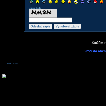
Opište kod:
Změňte sv
Slevy do obch
REKLAMA