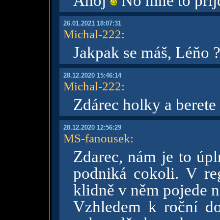
Ahoj
No mně to přij
26.01.2021 18:07:31
Michal-222
:
Jakpak se máš, Léňo 
28.12.2020 15:46:14
Michal-222
:
Zdárec holky a berete
28.12.2020 12:56:29
MS-fanousek
:
Zdarec, nám je to úpl
podniká cokoli. V re
klidně v něm pojede n
Vzhledem k roční d