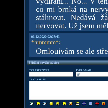
vydírání... No... V té
co mi brnká na nerv
stáhnout. Nedává ž
nervovat. Už jsem měl
01.12.2020 02:27:41
*hmmmm*
:
Omlouivám se ale střel
Přidání nového zápisu
TVÁ PŘEZDÍVKA:
TVŮJ E-MAIL:
TEXT ZÁPISU: