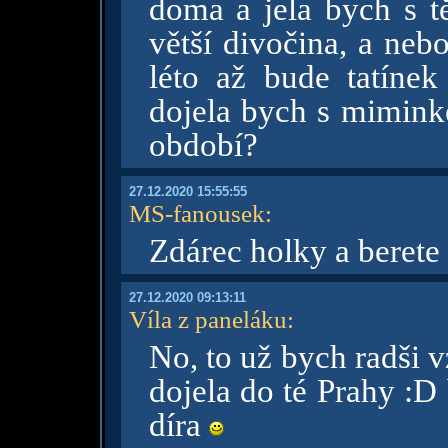
doma a jela bych s tě
větší divočina, a ne
léto až bude tatínek
dojela bych s mimi
období?
27.12.2020 15:55:55
MS-fanousek
:
Zdárec holky a berete 
27.12.2020 09:13:11
Víla z paneláku
:
No, to už bych radši v
dojela do té Prahy :D
díra