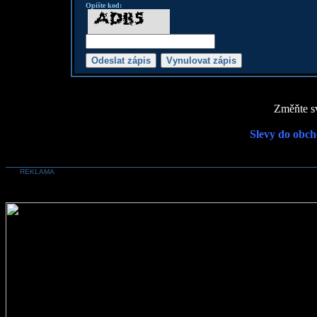
Opište kod:
Změňte sv
Slevy do obch
REKLAMA