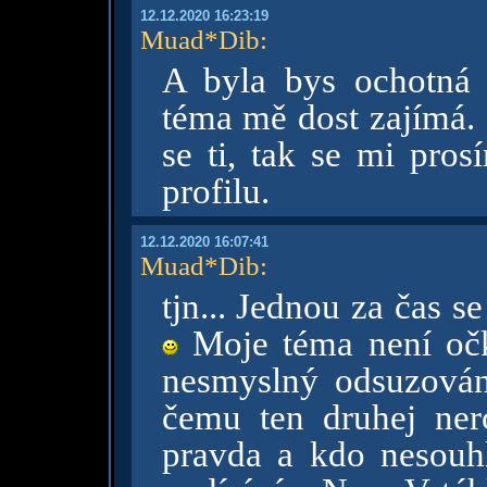
12.12.2020 16:23:19
Muad*Dib
:
A byla bys ochotná 
téma mě dost zajímá. 
se ti, tak se mi pro
profilu.
12.12.2020 16:07:41
Muad*Dib
:
tjn... Jednou za čas 
Moje téma není očk
nesmyslný odsuzován
čemu ten druhej ner
pravda a kdo nesouhla