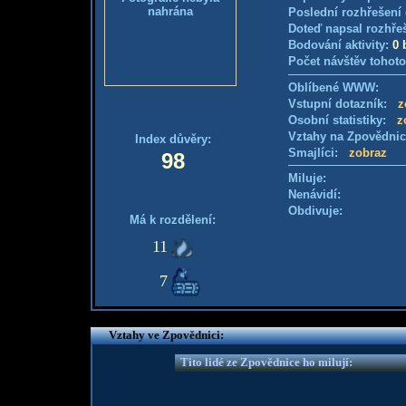
nahrána
Poslední rozhřešení 
Doteď napsal rozhře
Bodování aktivity:
0 
Počet návštěv tohoto
Oblíbené WWW:
Vstupní dotazník:
z
Osobní statistiky:
z
Vztahy na Zpovědni
Index důvěry:
Smajlíci:
zobraz
98
Miluje:
Nenávidí:
Obdivuje:
Má k rozdělení:
11
7
Vztahy ve Zpovědnici:
Tito lidé ze Zpovědnice ho milují: