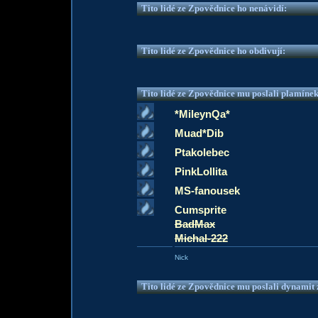
Tito lidé ze Zpovědnice ho nenávidí:
Tito lidé ze Zpovědnice ho obdivují:
Tito lidé ze Zpovědnice mu poslali plamíne
*MileynQa*
Muad*Dib
Ptakolebec
PinkLollita
MS-fanousek
Cumsprite
BadMax
Michal-222
Nick
Tito lidé ze Zpovědnice mu poslali dynamit z