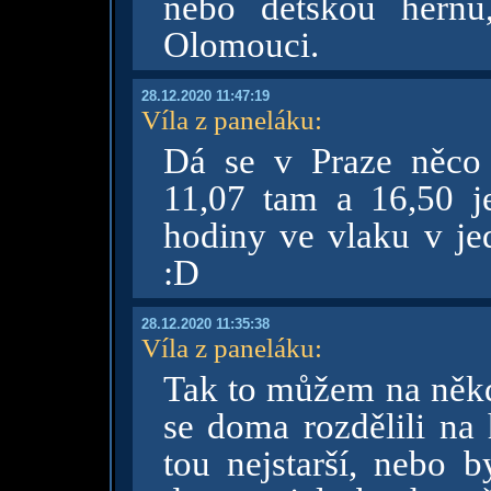
nebo dětskou hernu
Olomouci.
28.12.2020 11:47:19
Víla z paneláku
:
Dá se v Praze něco 
11,07 tam a 16,50 je
hodiny ve vlaku v je
:D
28.12.2020 11:35:38
Víla z paneláku
:
Tak to můžem na něk
se doma rozdělili na 
tou nejstarší, nebo 