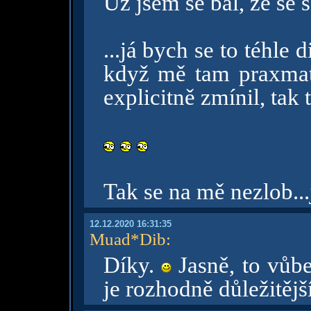
Už jsem se bál, že se 
...já bych se to téhle 
když mě tam praxmati
explicitně zmínil, tak 
Tak se na mě nezlob...
12.12.2020 16:31:35
Muad*Dib
:
Díky.
Jasně, to vůb
je rozhodně důležitějš