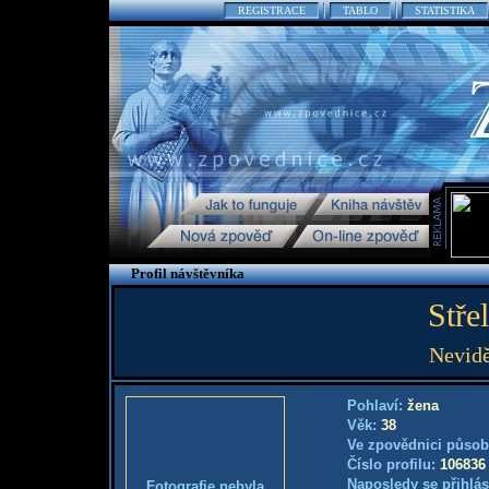
REGISTRACE
TABLO
STATISTIKA
Profil návštěvníka
Stře
Nevidě
Pohlaví:
žena
Věk:
38
Ve zpovědnici působ
Číslo profilu:
106836
Naposledy se přihlás
Fotografie nebyla