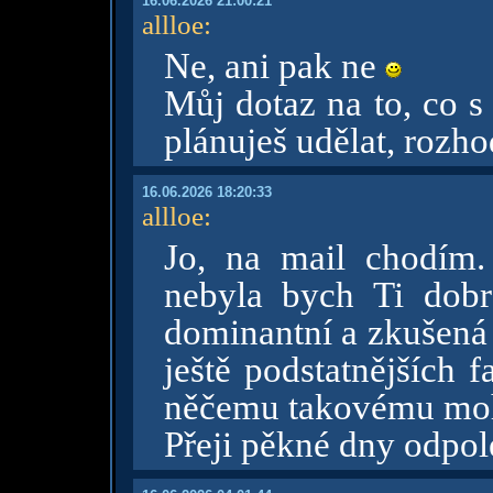
16.06.2026 21:00:21
allloe
:
Ne, ani pak ne
Můj dotaz na to, co 
plánuješ udělat, rozh
16.06.2026 18:20:33
allloe
:
Jo, na mail chodím.
nebyla bych Ti dobr
dominantní a zkušená 
ještě podstatnějších 
něčemu takovému mohl
Přeji pěkné dny odpol