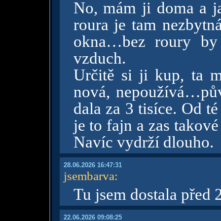
No, mám ji doma a jak
roura je tam nezbytn
okna…bez roury by 
vzduch.
Určitě si ji kup, ta 
nová, nepoužívá…půvo
dala za 3 tisíce. Od t
je to fajn a zas takov
Navíc vydrží dlouho.
28.06.2026 16:47:31
jsembarva
:
Tu jsem dostala před 
22.06.2026 09:08:25