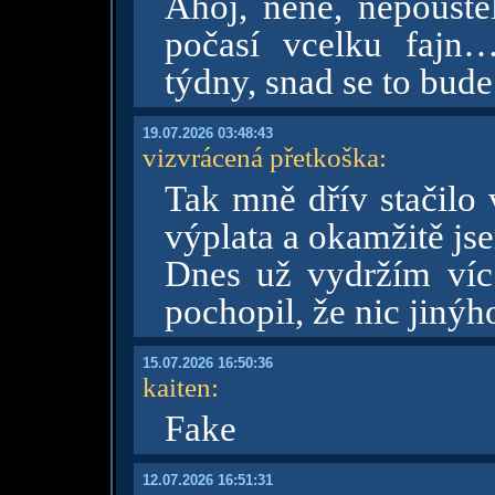
Ahoj, nene, nepouště
počasí vcelku fajn…
týdny, snad se to bude
19.07.2026 03:48:43
vizvrácená přetkoška
:
Tak mně dřív stačilo 
výplata a okamžitě js
Dnes už vydržím víc
pochopil, že nic jinýh
15.07.2026 16:50:36
kaiten
:
Fake
12.07.2026 16:51:31