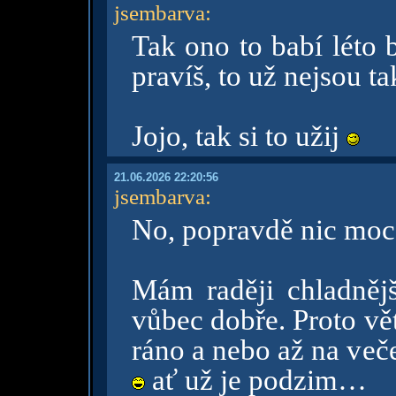
jsembarva
:
Tak ono to babí léto b
pravíš, to už nejsou t
Jojo, tak si to užij
21.06.2026 22:20:56
jsembarva
:
No, popravdě nic mo
Mám raději chladněj
vůbec dobře. Proto vě
ráno a nebo až na več
ať už je podzim…