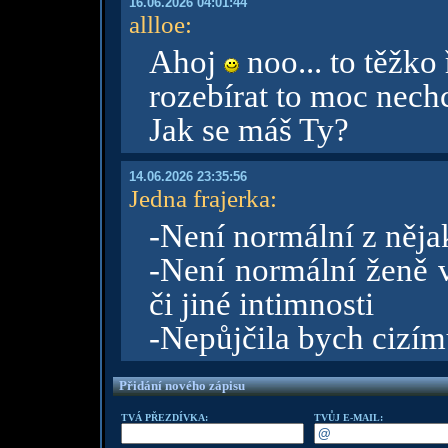
16.06.2026 04:01:44
allloe
:
Ahoj
noo... to těžko 
rozebírat to moc nechc
Jak se máš Ty?
14.06.2026 23:35:56
Jedna frajerka
:
-Není normální z něja
-Není normální ženě v
či jiné intimnosti
-Nepůjčila bych cizím
Přidání nového zápisu
TVÁ PŘEZDÍVKA:
TVŮJ E-MAIL: