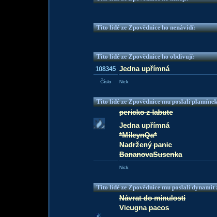
Tito lidé ze Zpovědnice ho nenávidí:
Tito lidé ze Zpovědnice ho obdivují:
Jedna upřímná
108345
Číslo
Nick
Tito lidé ze Zpovědnice mu poslali plamíne
pericko z labute
Jedna upřímná
*MileynQa*
Nadržený panic
BananovaSusenka
Nick
Tito lidé ze Zpovědnice mu poslali dynamit z
Návrat do minulosti
Vicugna pacos