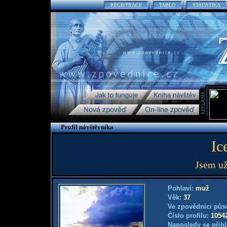
REGISTRACE
TABLO
STATISTIKA
Profil návštěvníka
Ic
Jsem už
Pohlaví:
muž
Věk:
37
Ve zpovědnici půs
Číslo profilu:
1054
Naposledy se přihl