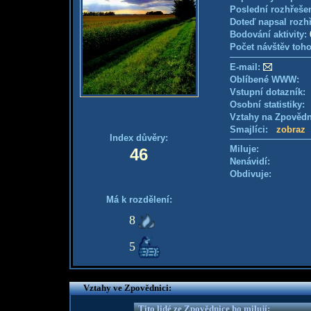
Poslední rozhřešen
Doteď napsal rozh
Bodování aktivity:
Počet návštěv toho
E-mail:
Oblíbené WWW:
Vstupní dotazník
Osobní statistiky
Vztahy na Zpověd
Smajlíci:
zobraz
Index důvěry:
Miluje:
46
Nenávidí:
Obdivuje:
Má k rozdělení:
8
5
Vztahy ve Zpovědnici:
Tito lidé ze Zpovědnice ho milují: