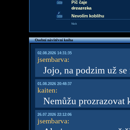
Píč čaje
drzazrzka
Nevolím koblihu
Nick
Osobní návštěvní kniha
02.08.2026 14:31:35
jsembarva
:
Jojo, na podzim už se
01.08.2026 20:48:37
kaiten
:
Nemůžu prozrazovat kd
26.07.2026 22:12:06
jsembarva
: