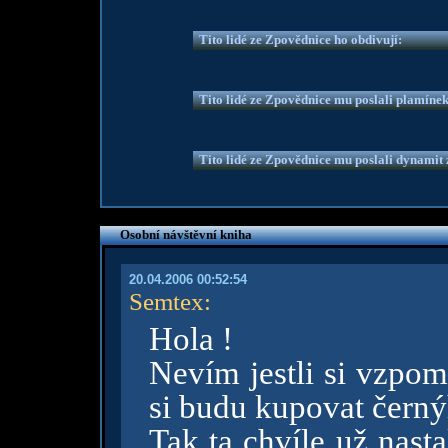
Tito lidé ze Zpovědnice ho obdivují:
Tito lidé ze Zpovědnice mu poslali plamíne
Tito lidé ze Zpovědnice mu poslali dynamit z
Osobní návštěvní kniha
20.04.2006 00:52:54
Semtex
:
Hola !
Nevím jestli si vzpom
si budu kupovat černýh
Tak ta chvíle už nasta