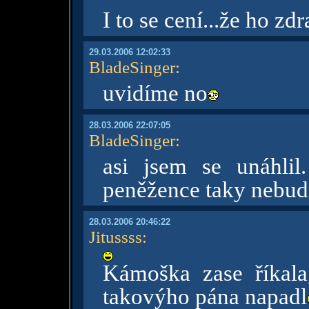
I to se cení...že ho zd
29.03.2006 12:02:33
BladeSinger
:
uvidíme no
28.03.2006 22:07:05
BladeSinger
:
asi jsem se unáhli
peněžence taky nebude
28.03.2006 20:46:22
Jitussss
:
Kámoška zase říkala
takovýho pána napadl