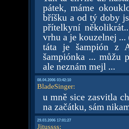
pátek, máme okoukl
bříšku a od tý doby j
přítelkyní několikrát.
vrhu a je kouzelnej ...
táta je šampión z 
šampiónka ... můžu po
ale neznám mejl ...
08.04.2006 03:42:10
BladeSinger
:
u mně sice zasvitla ch
na začátku, sám nikam
29.03.2006 17:01:27
Jitussss
: