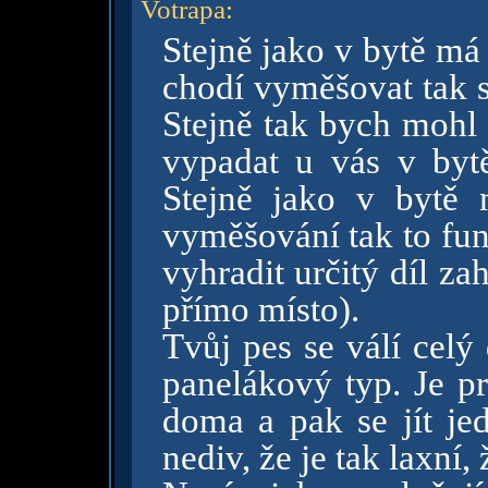
Votrapa
:
Stejně jako v bytě má
chodí vyměšovat tak s
Stejně tak bych mohl 
vypadat u vás v bytě
Stejně jako v bytě
vyměšování tak to fun
vyhradit určitý díl za
přímo místo).
Tvůj pes se válí celý
panelákový typ. Je pr
doma a pak se jít je
nediv, že je tak laxní,