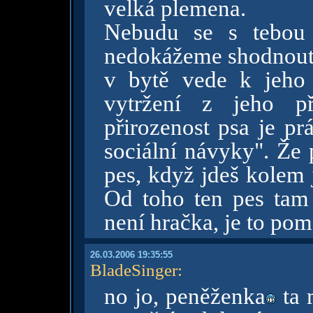
velká plemena.
Nebudu se s tebou 
nedokážeme shodnout. 
v bytě vede k jeho
vytržení z jeho př
přirozenost psa je pr
sociální návyky". Že 
pes, když jdeš kolem 
Od toho ten pes tam 
není hračka, je to po
26.03.2006 19:35:55
BladeSinger
:
no jo, peněženka
ta 