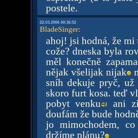
postele.
22.03.2006 00:36:52
BladeSinger
:
ahoj! jsi hodná, že mi 
cože? dneska byla rov
měl konečně zapama
nějak všelijak nijak
m
sníh dekuje pryč, už
skoro furt kosa. teď vl
pobyt venku
ani zi
doufám že bude hodn
jo mimochodem, co 
držíme plánu?