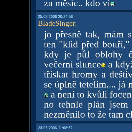
za měsíc.. kdo ví
25.03.2006 20:24:56
BladeSinger
:
jo přesně tak, mám s
ten "klid před bouří,
kdy je půl oblohy č
večerní slunce
a když
třískat hromy a dešti
se úplně tetelím.... já
a není to kvůli focen
no tehnle plán jsem m
nezměnilo to že tam c
24.03.2006 11:08:52