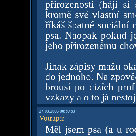
přirozenosti (hájí s
kromě své vlastní sm
říkáš špatné sociální
psa. Naopak pokud je 
jeho přirozenému cho
Jinak zápisy mažu oka
do jednoho. Na zpovědn
brousí po cizích prof
vzkazy a o to já nesto
27.03.2006 08:30:53
Votrapa
:
Měl jsem psa (a u rod