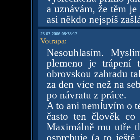
a uznávám, že těm je 
asi někdo nejspíš zaš
23.03.2006 08:38:17
Votrapa
:
Nesouhlasím. Myslí
plemeno je trápení
obrovskou zahradu ta
za den více než na se
po návratu z práce.
A to ani nemluvím o t
často ten člověk co
Maximálně mu utře tl
osprchuje (a to ještě 