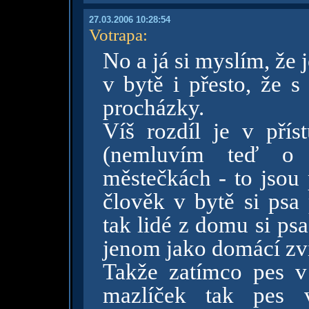
27.03.2006 10:28:54
Votrapa
:
No a já si myslím, že 
v bytě i přesto, že 
procházky.
Víš rozdíl je v přís
(nemluvím teď o t
městečkách - to jsou 
člověk v bytě si psa 
tak lidé z domu si ps
jenom jako domácí zvíř
Takže zatímco pes v
mazlíček tak pes