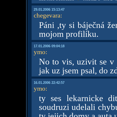
29.01.2006 15:13:47
chegevara
:
Páni ,ty si báječná ž
mojom profilíku.
17.01.2006 09:04:18
ymo
:
No to vis, uzivit se v
jak uz jsem psal, do z
16.01.2006 22:42:57
ymo
:
ty ses lekarnicke d
soudruzi udelali chy
ty jejich domy a auta