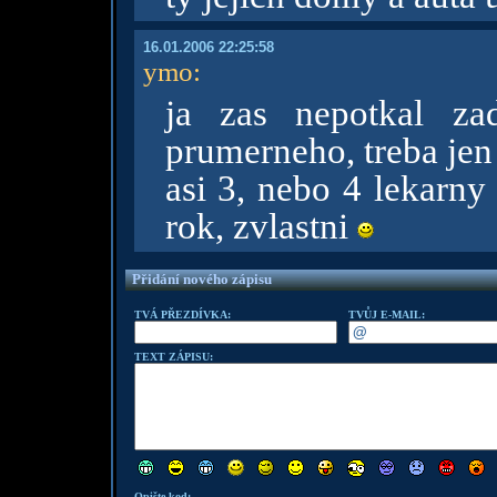
16.01.2006 22:25:58
ymo
:
ja zas nepotkal za
prumerneho, treba jen
asi 3, nebo 4 lekarny
rok, zvlastni
Přidání nového zápisu
TVÁ PŘEZDÍVKA:
TVŮJ E-MAIL:
TEXT ZÁPISU:
Opište kod: