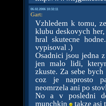
06.02.2006 10:32:11
Gart
:
Vzhledem k tomu, z
klubu deskovych her, 
hral skutecne hodne
vypisoval .)
Osadnici jsou jedna z
jen malo lidi, ktery
zkuste. Za sebe bych 
coz je naprosto p
neomrzela ani po stov
No a v posledni do
munchkin
takze asi t