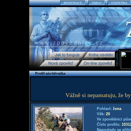
REGISTRACE
TABLO
STATISTIKA
Profil návštěvníka
Vážně si nepamatuju, že by
Pohlaví:
žena
Věk:
20
Ve zpovědnici půs
Číslo profilu:
1031
Naposledy se přihl