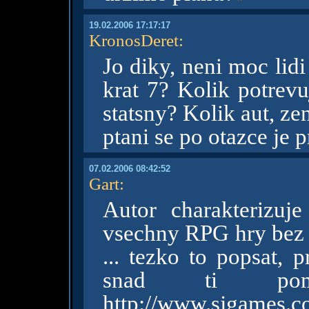
19.02.2006 17:17:17
KronosDeret
:
Jo diky, neni moc lidi
krat 7? Kolik potrevu
statsny? Kolik aut, zen
ptani se po otazce je
07.02.2006 08:42:52
Gart
:
Autor charakterizuj
vsechny RPG hry bez z
... tezko to popsat, 
snad ti pom
http://www.sjgames.