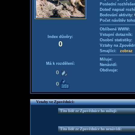
Poslední rozhřešen
Doteď napsal rozh
Bodování aktivity:
Počet návštěv toho
Oblíbené WWW:
Vstupní dotazník
Index důvěry:
Osobní statistiky
0
Vztahy na Zpověd
Smajlíci:
zobraz
Miluje:
Má k rozdělení:
Nenávidí:
Obdivuje:
0
0
Vztahy ve Zpovědnici:
Tito lidé ze Zpovědnice ho milují:
Tito lidé ze Zpovědnice ho nenávidí: