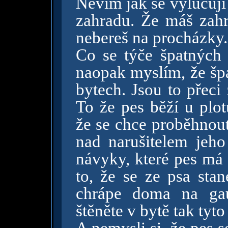
Nevím jak se vylučuj
zahradu. Že máš zah
nebereš na procházky.
Co se týče špatných 
naopak myslím, že špa
bytech. Jsou to přeci
To že pes běží u plot
že se chce proběhnout,
nad narušitelem jeho
návyky, které pes má 
to, že se ze psa stan
chrápe doma na gau
štěněte v bytě tak tyt