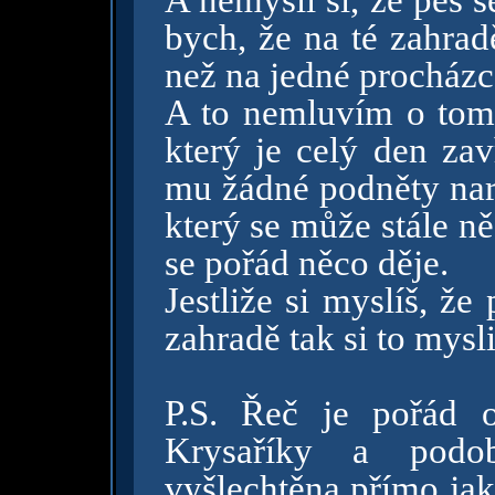
A nemysli si, že pes 
bych, že na té zahrad
než na jedné procházc
A to nemluvím o tom,
který je celý den zav
mu žádné podněty naro
který se může stále n
se pořád něco děje.
Jestliže si myslíš, ž
zahradě tak si to mysl
P.S. Řeč je pořád o
Krysaříky a podo
vyšlechtěna přímo ja