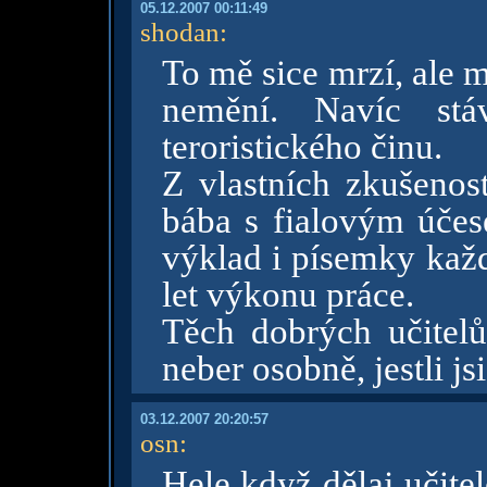
05.12.2007 00:11:49
shodan
:
To mě sice mrzí, ale m
nemění. Navíc st
teroristického činu.
Z vlastních zkušenost
bába s fialovým úče
výklad i písemky každ
let výkonu práce.
Těch dobrých učitelů
neber osobně, jestli js
03.12.2007 20:20:57
osn
:
Hele když dělaj učitel