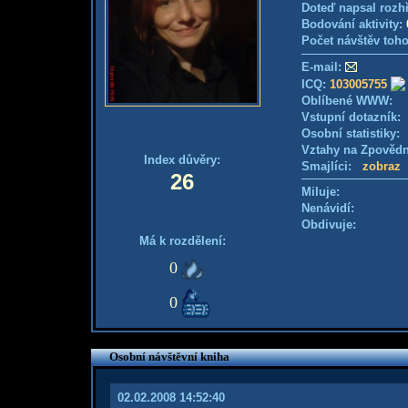
Doteď napsal rozh
Bodování aktivity:
Počet návštěv toho
E-mail:
ICQ:
103005755
Oblíbené WWW:
Vstupní dotazník
Osobní statistiky
Vztahy na Zpověd
Index důvěry:
Smajlíci:
zobraz
26
Miluje:
Nenávidí:
Obdivuje:
Má k rozdělení:
0
0
Osobní návštěvní kniha
02.02.2008 14:52:40