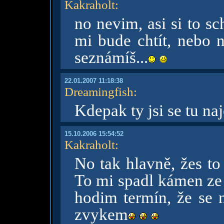
Kakraholt
:
no nevim, asi si to s
mi bude chtít, nebo n
seznámíš...
22.01.2007 11:18:38
Dreamingfish
:
Kdepak ty jsi se tu na
15.10.2006 15:54:52
Kakraholt
:
No tak hlavně, žes to
To mi spadl kámen ze 
hodim termín, že se n
zvykem