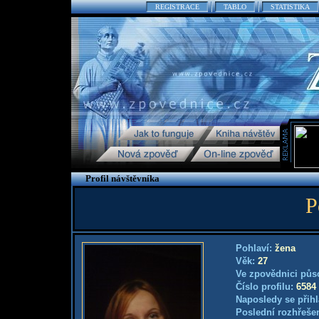
REGISTRACE
TABLO
STATISTIKA
Profil návštěvníka
P
Pohlaví:
žena
Věk:
27
Ve zpovědnici půs
Číslo profilu:
6584
Naposledy se přihl
Poslední rozhřešen