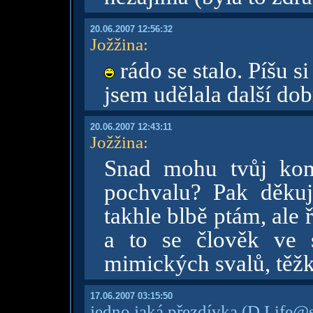
20.06.2007 12:56:32
Jožžina
:
rádo se stalo. Píšu s
jsem udělala další dob
20.06.2007 12:43:11
Jožžina
:
Snad mohu tvůj kome
pochvalu? Pak děkuj
takhle blbě ptám, ale 
a to se člověk ve 
mimických svalů, těžko 
17.06.2007 03:15:50
jedno jaká přezdívka
(D.Life@s