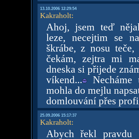
13.10.2006 12:29:54
Kakraholt
:
Ahoj, jsem teď něja
leze, necejtim se n
škrábe, z nosu teče, 
čekám, zejtra mi ma
dneska si přijede zná
víkend...
Necháme to
mohla do mejlu napsat
domlouvání přes profi
25.09.2006 15:17:37
Kakraholt
:
Abych řekl pravdu 