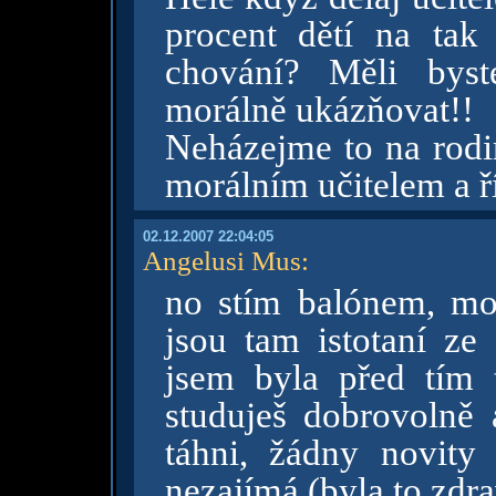
procent dětí na tak
chování? Měli byst
morálně ukázňovat!!
Neházejme to na rodin
morálním učitelem a ří
02.12.2007 22:04:05
Angelusi Mus
:
no stím balónem, moj
jsou tam istotaní ze 
jsem byla před tím 
studuješ dobrovolně a
táhni, žádny novit
nezajímá (byla to zdra