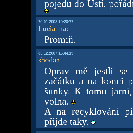
pojedu do Ústí, pořádn
30.01.2008 10:28:33
Lucianna
:
Promiň.
05.12.2007 15:44:19
shodan
:
Oprav mě jestli se
začátku a na konci pr
šunky. K tomu jarní,
volna.
A na recyklování pí
přijde taky.