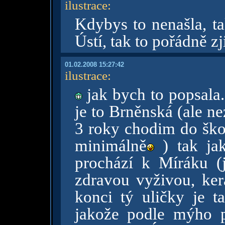
ilustrace
:
Kdybys to nenašla, ta
Ústí, tak to pořádně zj
01.02.2008 15:27:42
ilustrace
:
jak bych to popsala.
je to Brněnská (ale n
3 roky chodim do ško
minimálně
) tak ja
prochází k Míráku (
zdravou vyživou, ker
konci tý uličky je ta
jakože podle mýho p