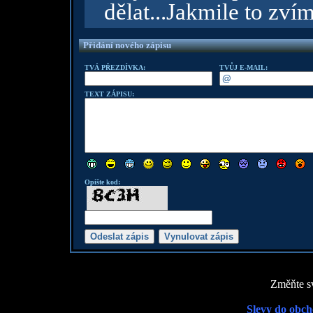
dělat...Jakmile to zví
Přidání nového zápisu
TVÁ PŘEZDÍVKA:
TVŮJ E-MAIL:
TEXT ZÁPISU:
Opište kod:
Změňte sv
Slevy do obch