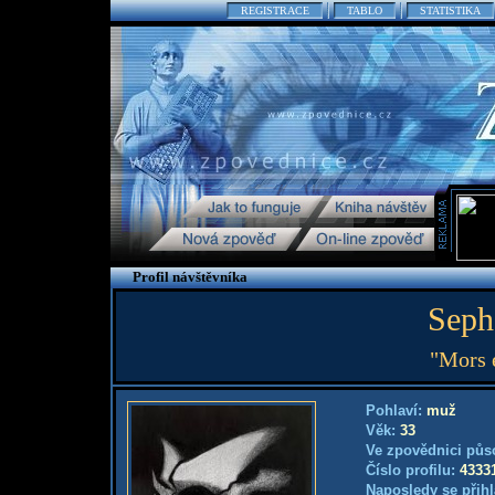
REGISTRACE
TABLO
STATISTIKA
Profil návštěvníka
Seph
"Mors 
Pohlaví:
muž
Věk:
33
Ve zpovědnici půs
Číslo profilu:
4333
Naposledy se přihl