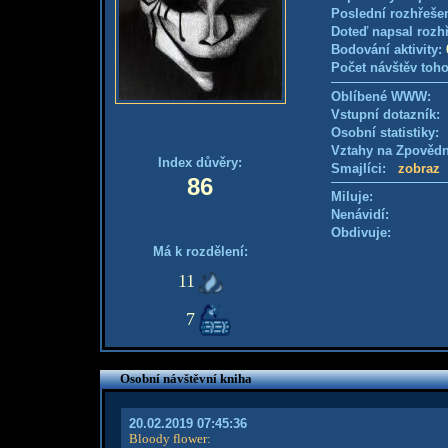
Poslední rozhřešen
Doteď napsal rozh
Bodování aktivity:
Počet návštěv toho
Oblíbené WWW:
Vstupní dotazník
Osobní statistiky
Vztahy na Zpověd
Index důvěry:
Smajlíci:
zobraz
86
Miluje:
Nenávidí:
Obdivuje:
Má k rozdělení:
11
7
Osobní návštěvní kniha
20.02.2019 07:45:36
Bloody flower
: