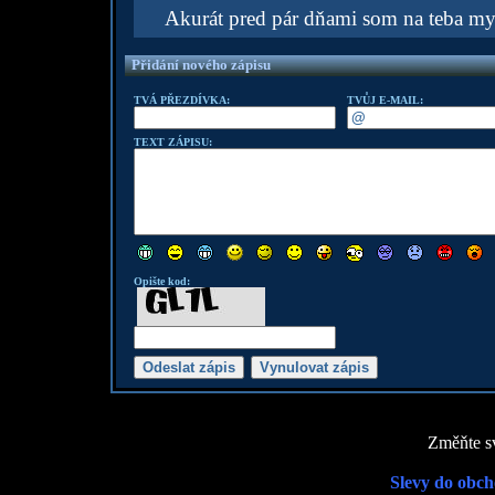
Akurát pred pár dňami som na teba my
Přidání nového zápisu
TVÁ PŘEZDÍVKA:
TVŮJ E-MAIL:
TEXT ZÁPISU:
Opište kod:
Změňte sv
Slevy do obch