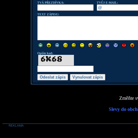
TVÁ PŘEZDÍVKA:
TVŮJ E-MAIL:
TEXT ZÁPISU:
Opište kod:
Změňte sv
Slevy do obch
REKLAMA