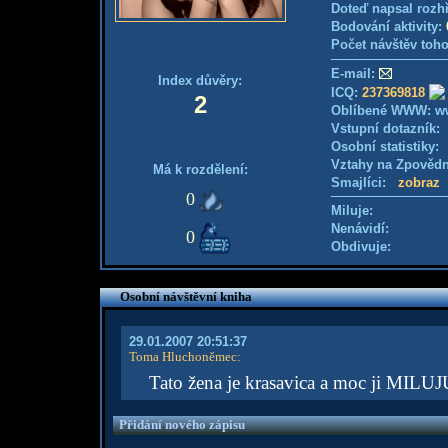
Doteď napsal rozh
Bodování aktivity:
Počet návštěv toho
E-mail:
Index důvěry:
ICQ:
237369818
2
Oblíbené WWW: w
Vstupní dotazník
Osobní statistiky
Vztahy na Zpověd
Má k rozdělení:
Smajlíci:
zobraz
0
Miluje:
Nenávidí:
0
Obdivuje:
Osobní návštěvní kniha
29.01.2007 20:51:37
Toma Hluchoněmec
:
Tato žena je krasavica a moc ji MILU
Přidání nového zápisu