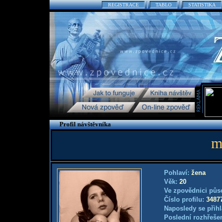
REGISTRACE
TABLO
STATISTIKA
Profil návštěvníka
m
Pohlaví:
žena
Věk:
20
Ve zpovědnici půs
Číslo profilu:
3487
Naposledy se přihl
Poslední rozhřešen