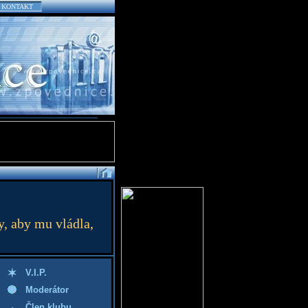
KONTAKT
y, aby mu vládla,
V.I.P.
Moderátor
Člen klubu