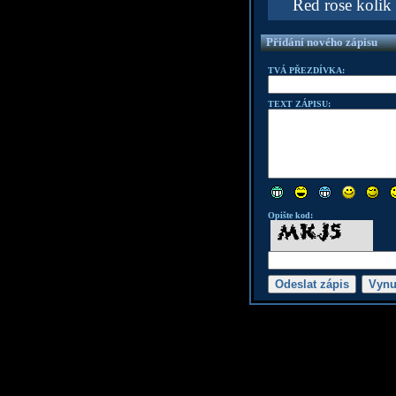
Red rose kolik 
Přidání nového zápisu
TVÁ PŘEZDÍVKA:
TEXT ZÁPISU:
Opište kod: