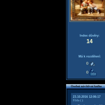
Index důvěry:
14
Má k rozdělení:
0
0
Osobní návštěvní kniha
23.10.2016 12:06:17
Filda
( )
: