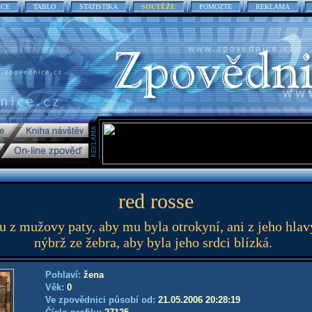
ACE
TABLO
STATISTIKA
SOUTĚŽE
POMOZTE
REKLAMA
red rosse
u z mužovy paty, aby mu byla otrokyní, ani z jeho hlav
nýbrž ze žebra, aby byla jeho srdci blízká.
Pohlaví:
žena
Věk:
0
Ve zpovědnici působí od:
21.05.2006 20:28:19