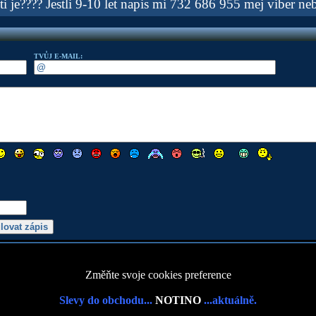
ti je???? Jestli 9-10 let napis mi 732 686 955 mej viber ne
TVŮJ E-MAIL:
Změňte svoje cookies preference
Slevy do obchodu...
NOTINO
...aktuálně.