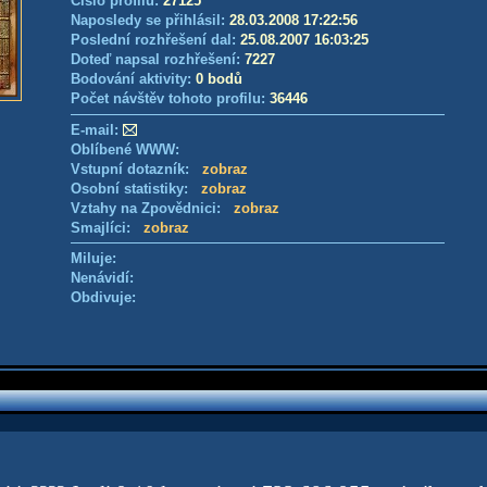
Číslo profilu:
27125
Naposledy se přihlásil:
28.03.2008 17:22:56
Poslední rozhřešení dal:
25.08.2007 16:03:25
Doteď napsal rozhřešení:
7227
Bodování aktivity:
0 bodů
Počet návštěv tohoto profilu:
36446
E-mail:
Oblíbené WWW:
Vstupní dotazník:
zobraz
Osobní statistiky:
zobraz
Vztahy na Zpovědnici:
zobraz
Smajlíci:
zobraz
Miluje:
Nenávidí:
Obdivuje: