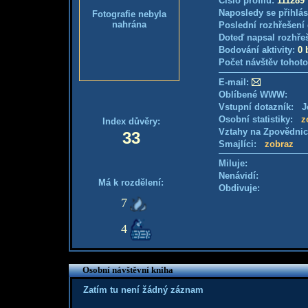
Číslo profilu:
111289
Naposledy se přihlás
Fotografie nebyla
nahrána
Poslední rozhřešení 
Doteď napsal rozhře
Bodování aktivity:
0 
Počet návštěv tohoto
E-mail:
Oblíbené WWW:
Vstupní dotazník: Je
Osobní statistiky:
z
Index důvěry:
Vztahy na Zpovědni
33
Smajlíci:
zobraz
Miluje:
Nenávidí:
Má k rozdělení:
Obdivuje:
7
4
Osobní návštěvní kniha
Zatím tu není žádný záznam