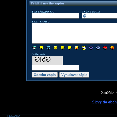
Přidání nového zápisu
TVÁ PŘEZDÍVKA:
TVŮJ E-MAIL:
TEXT ZÁPISU:
Opište kod:
Změňte sv
Slevy do obch
REKLAMA