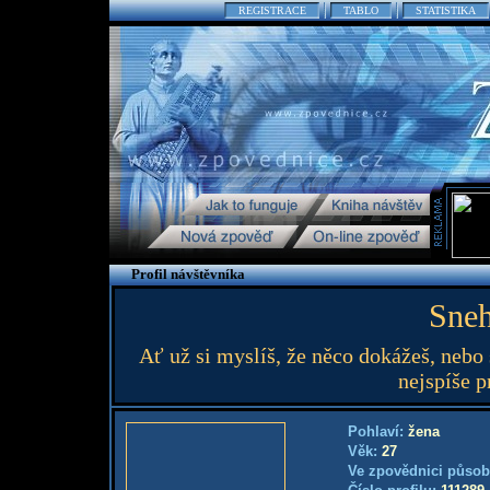
REGISTRACE
TABLO
STATISTIKA
Profil návštěvníka
Sne
Ať už si myslíš, že něco dokážeš, nebo
nejspíše 
Pohlaví:
žena
Věk:
27
Ve zpovědnici působ