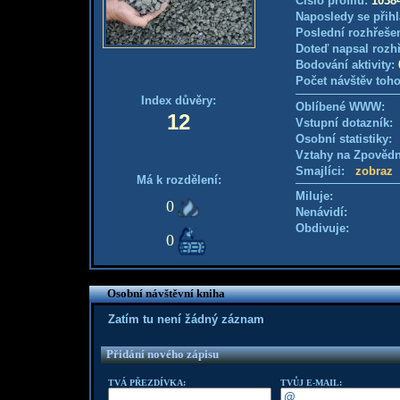
Číslo profilu:
1038
Naposledy se přihl
Poslední rozhřešen
Doteď napsal rozh
Bodování aktivity:
Počet návštěv toho
Index důvěry:
Oblíbené WWW:
12
Vstupní dotazník
Osobní statistiky
Vztahy na Zpověd
Smajlíci:
zobraz
Má k rozdělení:
Miluje:
0
Nenávidí:
Obdivuje:
0
Osobní návštěvní kniha
Zatím tu není žádný záznam
Přidání nového zápisu
TVÁ PŘEZDÍVKA:
TVŮJ E-MAIL: