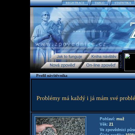
REGISTRACE
TABLO
STATISTIKA
Profil návštěvníka
Problémy má každý i já mám své problé
Pohlaví:
muž
Věk:
21
Ve zpovědnici půs