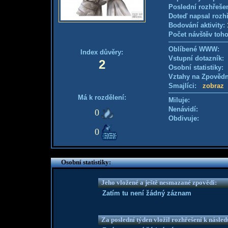
Poslední rozhřešen
Doteď napsal rozh
Bodování aktivity:
Počet návštěv toho
Oblíbené WWW:
Index důvěry:
Vstupní dotazník
2
Osobní statistiky
Vztahy na Zpověd
Smajlíci:
zobraz
Má k rozdělení:
Miluje:
Nenávidí:
0
Obdivuje:
0
Osobní statistiky:
Jeho vložené a ještě nesmazané zpovědi:
Zatím tu není žádný záznam
Za poslední týden vložil rozhřešení k násle