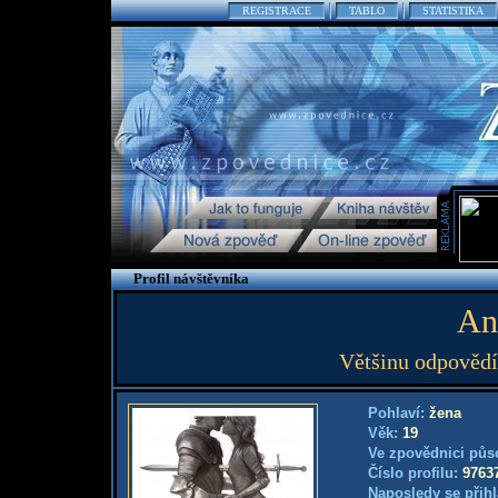
REGISTRACE
TABLO
STATISTIKA
Profil návštěvníka
An
Většinu odpovědí 
Pohlaví:
žena
Věk:
19
Ve zpovědnici půs
Číslo profilu:
9763
Naposledy se přihl