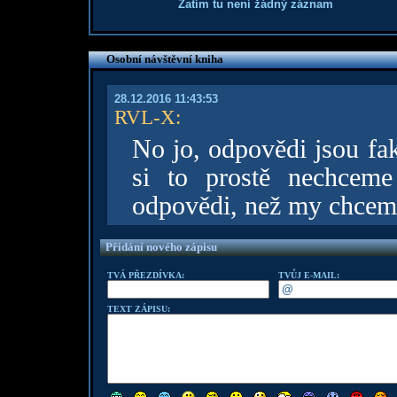
Zatím tu není žádný záznam
Osobní návštěvní kniha
28.12.2016 11:43:53
RVL-X
:
No jo, odpovědi jsou fa
si to prostě nechceme 
odpovědi, než my chceme.
Přidání nového zápisu
TVÁ PŘEZDÍVKA:
TVŮJ E-MAIL:
TEXT ZÁPISU: