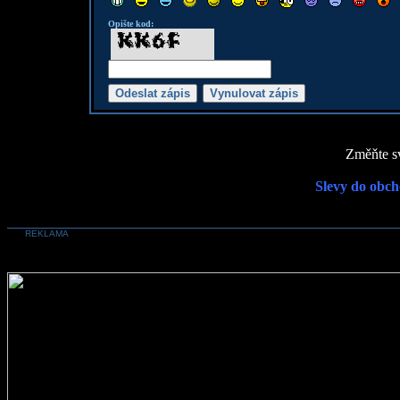
Opište kod:
Změňte sv
Slevy do obch
REKLAMA