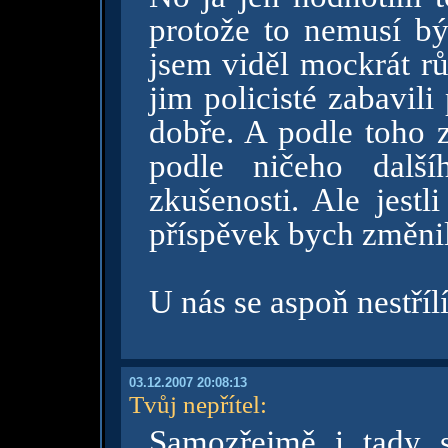
protože to nemusí bý
jsem viděl mockrát rů
jim policisté zabavili
dobře. A podle toho 
podle ničeho dalš
zkušenosti. Ale jestl
příspěvek bych změnil
U nás se aspoň nestříl
03.12.2007 20:08:13
Tvůj nepřítel
:
Samozřejmě i tady s