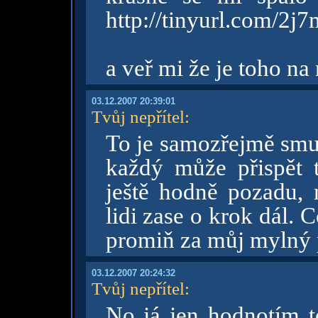
http://tinyurl.com/2j
a veř mi že je toho na
03.12.2007 20:39:01
Tvůj nepřítel
:
To je samozřejmě smu
každý může přispět 
ještě hodně pozadu,
lidi zase o krok dál. 
promiň za můj mylný 
03.12.2007 20:24:32
Tvůj nepřítel
:
No já jen hodnotím t