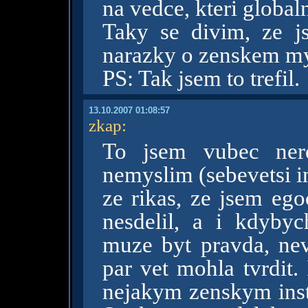
na vedce, kteri global
Taky se divim, ze j
narazky o zenskem mys
PS: Tak jsem to trefil.
13.10.2007 01:08:57
zkap
:
To jsem vubec nere
nemyslim (sebevetsi in
ze rikas, ze jsem ego
nesdelil, a i kdybych
muze byt pravda, nev
par vet mohla tvrdit. 
nejakym zenskym insti