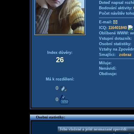
Doteď napsal rozh
Bodování aktivity:
Počet návštěv toho
E-mail:
ICQ:
116401840
Oblíbené WWW: ww
Vstupní dotazník
Osobní statistiky
Vztahy na Zpověd
Index důvěry:
Smajlíci:
zobraz
26
Miluje:
Nenávidí:
Obdivuje:
Má k rozdělení:
0
0
Osobní statistiky:
Jeho vložené a ještě nesmazané zpovědi: