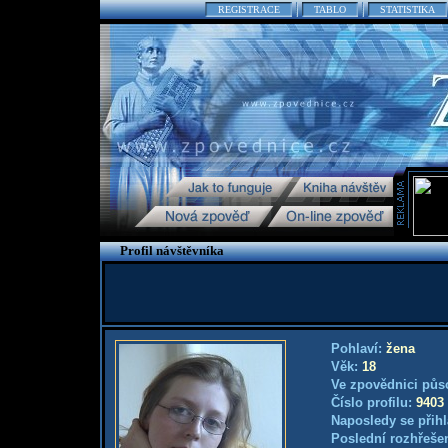
REGISTRACE
TABLO
STATISTIKA
Profil návštěvníka
Pohlaví:
žena
Věk:
18
Ve zpovědnici půs
Číslo profilu:
9403
Naposledy se přihl
Poslední rozhřešen