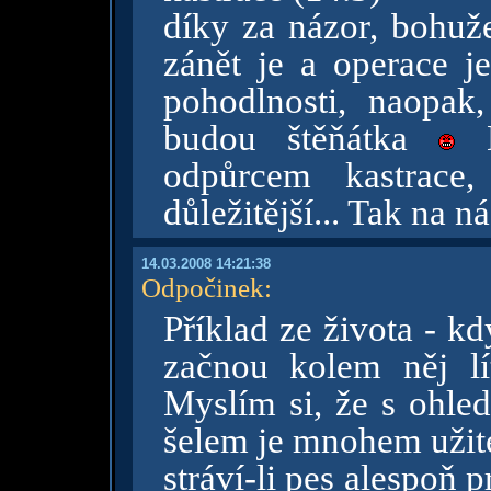
díky za názor, bohuž
zánět je a operace je
pohodlnosti, naopak
budou štěňátka
D
odpůrcem kastrace,
důležitější... Tak na n
14.03.2008 14:21:38
Odpočinek
:
Příklad ze života - k
začnou kolem něj lí
Myslím si, že s ohle
šelem je mnohem užiteč
stráví-li pes alespoň 