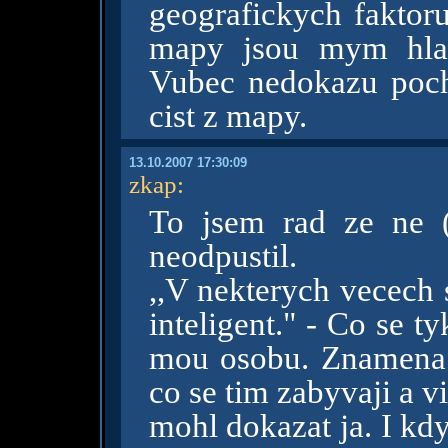
geografickych faktoru
mapy jsou mym hlav
Vubec nedokazu poch
cist z mapy.
13.10.2007 17:30:09
zkap
:
To jsem rad ze ne (
neodpustil.
,,V nekterych vecech 
inteligent." - Co se t
mou osobu. Znamena t
co se tim zabyvaji a v
mohl dokazat ja. I kd