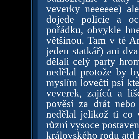
veverky neeeeee) ale
dojede policie a o
pořádku, obvykle hned
většinou. Tam v té An
jeden statkář) ani dv
dělali celý party hro
nedělal protože by b
myslím lovečtí psi kt
veverek, zajíců a li
pověsí za drát nebo 
nedělal jelikož ti co
různí vysoce postavení 
královského rodu atd 