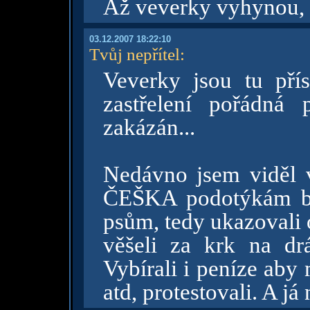
Až veverky vyhynou, 
03.12.2007 18:22:10
Tvůj nepřítel
:
Veverky jsou tu přís
zastřelení pořádná
zakázán...
Nedávno jsem viděl v
ČEŠKA podotýkám boj
psům, tedy ukazovali 
věšeli za krk na drá
Vybírali i peníze aby
atd, protestovali. A j