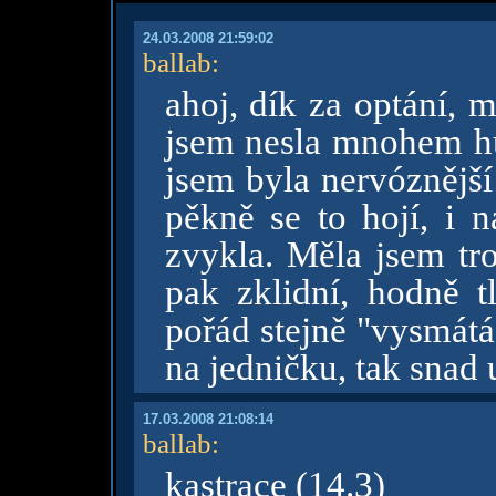
24.03.2008 21:59:02
ballab
:
ahoj, dík za optání, 
jsem nesla mnohem hůř
jsem byla nervóznější
pěkně se to hojí, i n
zvykla. Měla jsem tro
pak zklidní, hodně tl
pořád stejně "vysmátá
na jedničku, tak snad
17.03.2008 21:08:14
ballab
:
kastrace (14.3)