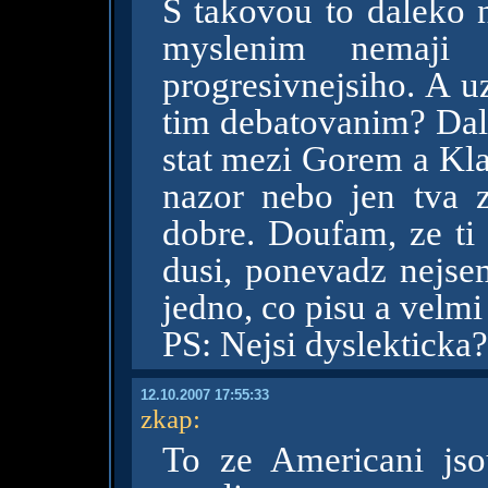
S takovou to daleko 
myslenim nemaji
progresivnejsiho. A u
tim debatovanim? Da
stat mezi Gorem a Kla
nazor nebo jen tva z
dobre. Doufam, ze ti
dusi, ponevadz nejsem
jedno, co pisu a velmi
PS: Nejsi dyslekticka?
12.10.2007 17:55:33
zkap
:
To ze Americani jso