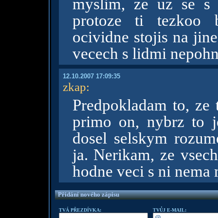
myslim, ze uz se s
protoze ti tezkoo 
ocividne stojis na jin
vecech s lidmi nepohne
12.10.2007 17:09:35
zkap
:
Predpokladam to, ze 
primo on, nybrz to 
dosel selskym rozu
ja. Nerikam, ze vsech
hodne veci s ni nema
Přidání nového zápisu
TVÁ PŘEZDÍVKA:
TVŮJ E-MAIL: