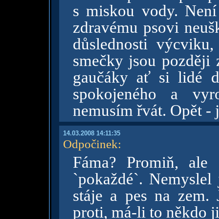
s miskou vody. Není 
zdravému psovi neušk
důslednosti výcviku
smečky jsou později z
gaučáky ať si lidé dě
spokojeného a vyr
nemusím řvát. Opět - 
14.03.2008 14:11:35
Odpočinek
:
Fáma? Promiň, ale 
`pokaždé`. Nemyslel j
stáje a pes na zem. 
proti, má-li to někdo 