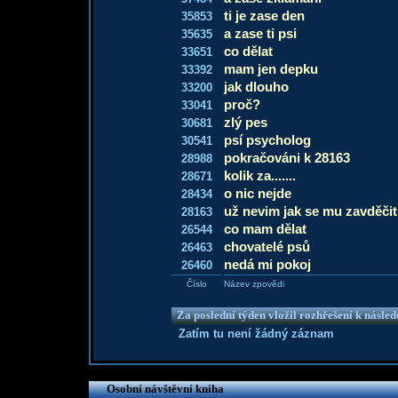
ti je zase den
35853
a zase ti psi
35635
co dělat
33651
mam jen depku
33392
jak dlouho
33200
proč?
33041
zlý pes
30681
psí psycholog
30541
pokračováni k 28163
28988
kolik za.......
28671
o nic nejde
28434
už nevim jak se mu zavděčit.
28163
co mam dělat
26544
chovatelé psů
26463
nedá mi pokoj
26460
Číslo
Název zpovědi
Za poslední týden vložil rozhřešení k násle
Zatím tu není žádný záznam
Osobní návštěvní kniha