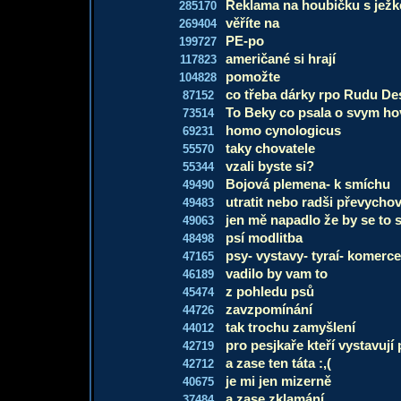
Reklama na houbičku s jež
285170
věříte na
269404
PE-po
199727
američané si hrají
117823
pomožte
104828
co třeba dárky rpo Rudu D
87152
To Beky co psala o svym ho
73514
homo cynologicus
69231
taky chovatele
55570
vzali byste si?
55344
Bojová plemena- k smíchu
49490
utratit nebo radši převychov
49483
jen mě napadlo že by se to 
49063
psí modlitba
48498
psy- vystavy- tyraí- komerce..
47165
vadilo by vam to
46189
z pohledu psů
45474
zavzpomínání
44726
tak trochu zamyšlení
44012
pro pesjkaře kteří vystavují
42719
a zase ten táta :,(
42712
je mi jen mizerně
40675
a zase zklamání
37484