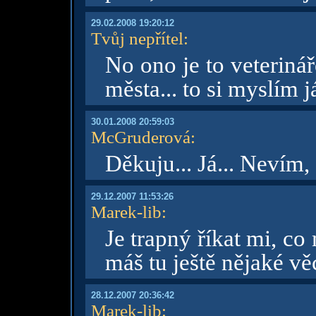
29.02.2008 19:20:12
Tvůj nepřítel
:
No ono je to veterinář
města... to si myslím j
30.01.2008 20:59:03
McGruderová
:
Děkuju... Já... Nevím, 
29.12.2007 11:53:26
Marek-lib
:
Je trapný říkat mi, c
máš tu ještě nějaké věc
28.12.2007 20:36:42
Marek-lib
: