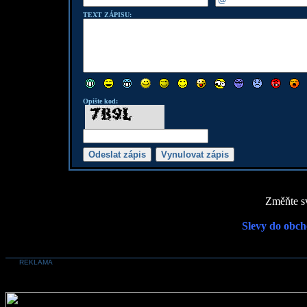
TEXT ZÁPISU:
Opište kod:
Změňte sv
Slevy do obch
REKLAMA