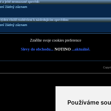
é a ještě nesmazané zpovědi:
není žádný záznam
 týden vložil rozhřešení k následujícím zpovědím:
není žádný záznam
Změňte svoje cookies preference
Slevy do obchodu...
NOTINO
...aktuálně.
Copyr
Používáme sou