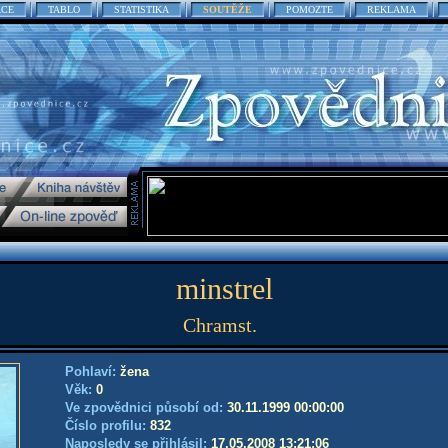
ACE
TABLO
STATISTIKA
SOUTĚŽE
POMOZTE
REKLAMA
minstrel
Chramst.
Pohlaví:
žena
Věk:
0
Ve zpovědnici působí od:
30.11.1999 00:00:00
Číslo profilu:
832
Naposledy se přihlásil:
17.05.2008 13:21:06