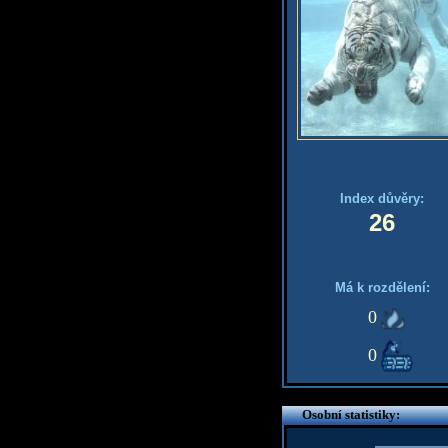
Index důvěry:
26
Má k rozdělení:
0
0
Osobní statistiky: