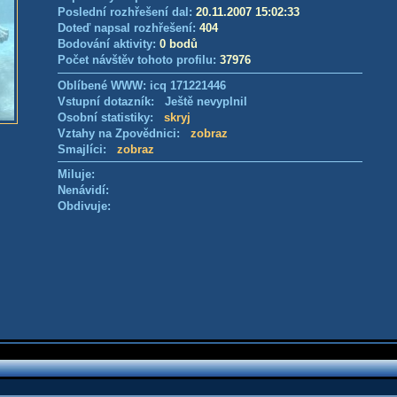
Poslední rozhřešení dal:
20.11.2007 15:02:33
Doteď napsal rozhřešení:
404
Bodování aktivity:
0 bodů
Počet návštěv tohoto profilu:
37976
Oblíbené WWW: icq 171221446
Vstupní dotazník: Ještě nevyplnil
Osobní statistiky:
skryj
Vztahy na Zpovědnici:
zobraz
Smajlíci:
zobraz
Miluje:
Nenávidí:
Obdivuje: