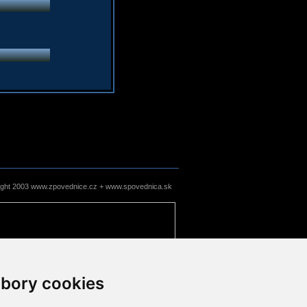
ight 2003 www.zpovednice.cz + www.spovednica.sk
bory cookies