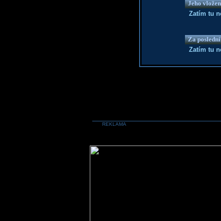
Jeho vložen
Zatím tu 
Za poslední
Zatím tu 
REKLAMA