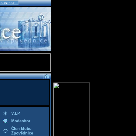
KONTAKT
V.I.P.
Moderátor
Člen klubu
Zpovědnice