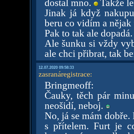
dostal mno.
Takže le
Jinak já když nakupu
beru co vidím a nějak
Pak to tak ale dopadá.
Ale šunku si vždy vy
ale chci přibrat, tak be
12.07.2020 09:58:33
zasranáregistrace
:
Bringmeoff:
Čauky, těch pár minu
neošidí, neboj.
No, já se mám dobře. 
s přítelem. Furt je c