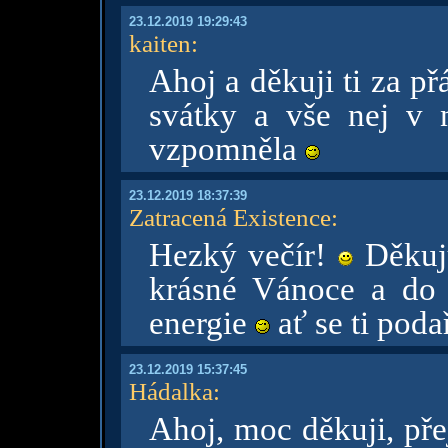
23.12.2019 19:29:43
kaiten
:
Ahoj a děkuji ti za př
svátky a vše nej v 
vzpomněla
23.12.2019 18:37:39
Zatracená Existence
:
Hezký večír!
Děkuju
krásné Vánoce a do 
energie
ať se ti podař
23.12.2019 15:37:45
Hádalka
:
Ahoj, moc děkuji, pře