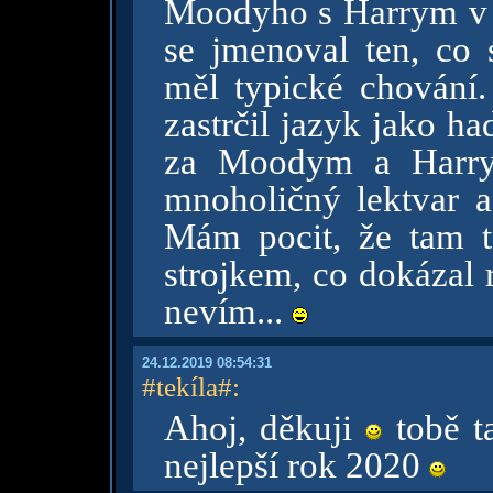
Moodyho s Harrym v j
se jmenoval ten, co
měl typické chování. 
zastrčil jazyk jako h
za Moodym a Harry
mnoholičný lektvar a
Mám pocit, že tam 
strojkem, co dokázal 
nevím...
24.12.2019 08:54:31
#tekíla#
:
Ahoj, děkuji
tobě t
nejlepší rok 2020