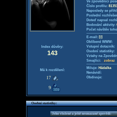
Ve zpovědnici půs
Číslo profilu:
8135
Naposledy se přihl
Poslední rozhřešen
Doteď napsal rozh
Bodování aktivity:
Počet návštěv toho
E-mail:
Oblíbené WWW:
Vstupní dotazník
Index důvěry:
Osobní statistiky
143
Vztahy na Zpověd
Smajlíci:
zobraz
Miluje:
Hádalka
Má k rozdělení:
Nenávidí:
17
Obdivuje:
9
Osobní statistiky:
Jeho vložené a ještě nesmazané zpovědi: