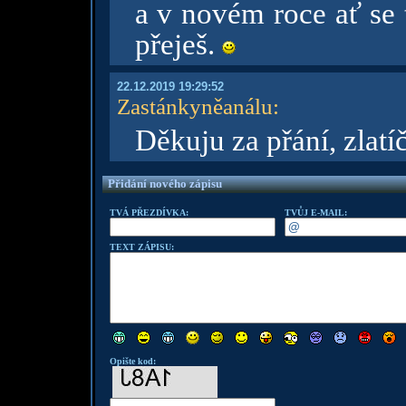
a v novém roce ať se t
přeješ.
22.12.2019 19:29:52
Zastánkyněanálu
:
Děkuju za přání, zlat
Přidání nového zápisu
TVÁ PŘEZDÍVKA:
TVŮJ E-MAIL:
TEXT ZÁPISU:
Opište kod: