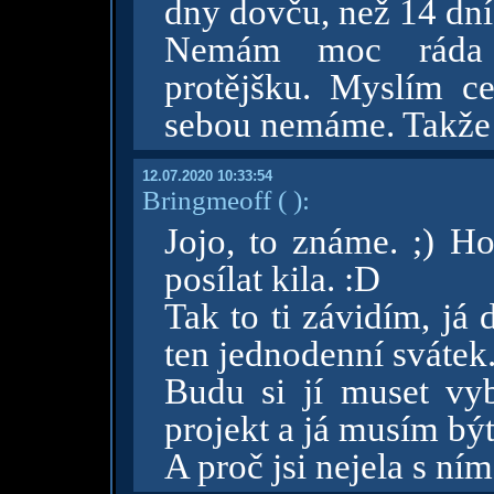
dny dovču, než 14 dní 
Nemám moc ráda 
protějšku. Myslím c
sebou nemáme. Takže 
12.07.2020 10:33:54
Bringmeoff
( )
:
Jojo, to známe. ;) Ho
posílat kila. :D
Tak to ti závidím, já
ten jednodenní svátek
Budu si jí muset vyb
projekt a já musím být
A proč jsi nejela s ním