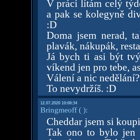
V práci lítám celý tý
a pak se kolegyně div
:D
Doma jsem nerad, tak
plavák, nákupák, resta
Já bych ti asi být tv
víkend jen pro tebe, a
Válení a nic nedělání
To nevydržíš. :D
12.07.2020 10:08:34
Bringmeoff
( )
:
Cheddar jsem si koupi
Tak ono to bylo jen