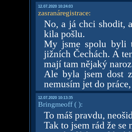
12.07.2020 10:24:03
zasranáregistrace
:
No, a já chci shodit, 
kila pošlu.
My jsme spolu byli 
jižních Čechách. A te
mají tam nějaký naroz
Ale byla jsem dost 
nemusím jet do práce,
12.07.2020 10:13:35
Bringmeoff
( )
:
To máš pravdu, neošid
Tak to jsem rád že se