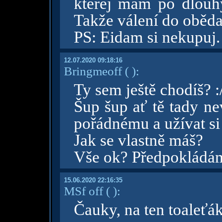
kterej mám po dlouh
Takže válení do oběda
PS: Eidam si nekupuj.
12.07.2020 09:18:16
Bringmeoff
( )
:
Ty sem ještě chodíš? :
Šup šup ať tě tady ne
pořádnému a užívat si 
Jak se vlastně máš?
Vše ok? Předpokládám
15.06.2020 22:16:35
MSf off
( )
:
Čauky, na ten toaleťá