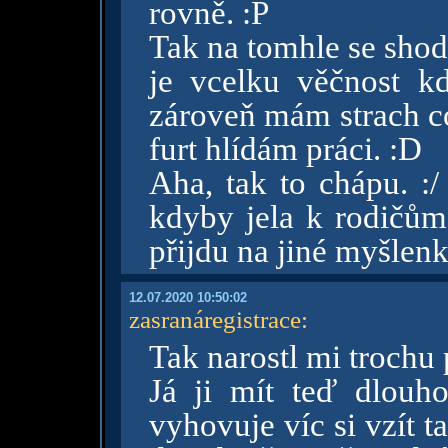
rovně. :P
Tak na tomhle se sho
je vcelku věčnost k
zároveň mám strach co
furt hlídám práci. :D
Aha, tak to chápu. :/
kdyby jela k rodičům
přijdu na jiné myšlen
12.07.2020 10:50:02
zasranáregistrace
:
Tak narostl mi trochu 
Já ji mít teď dlouh
vyhovuje víc si vzít t