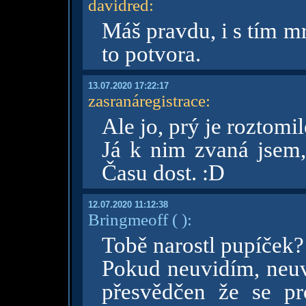
davidred
:
Máš pravdu, i s tím m
to potvora.
13.07.2020 17:22:17
zasranáregistrace
:
Ale jo, prý je roztomil
Já k nim zvaná jsem,
Času dost. :D
12.07.2020 11:12:38
Bringmeoff
( )
:
Tobě narostl pupíček? 
Pokud neuvidím, neuv
přesvědčen že se pr