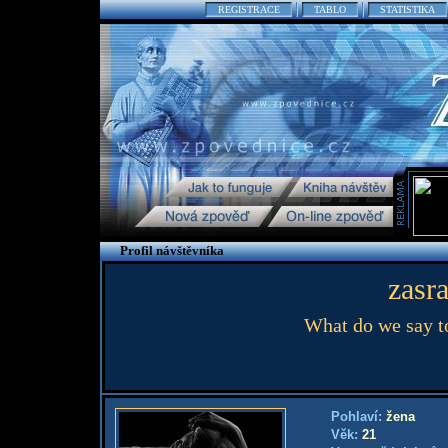
REGISTRACE
TABLO
STATISTIKA
Profil návštěvníka
zasra
What do we say to
Pohlaví:
žena
Věk:
21