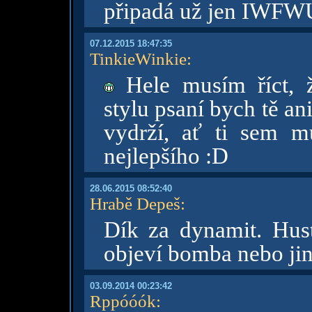
připadá už jen IWFWU
07.12.2015 18:47:35
TinkieWinkie
:
Hele musím říct, 
stylu psaní bych tě a
vydrží, ať ti sem m
nejlepšího :D
28.06.2015 08:52:40
Hrabě Depeš
:
Dík za dynamit. Hust
objeví bomba nebo jin
03.09.2014 00:23:42
Rppóóók
: