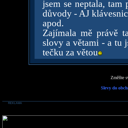
jsem se neptala, tam 
důvody - AJ klávesni
apod.
Zajímala mě právě ta
slovy a větami - a tu 
tečku za větou
Změňte sv
Slevy do obch
REKLAMA