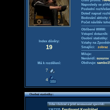
Číslo profilu:
7664
Naposledy se přihl
Poslední rozhřešen
Doteď napsal rozh
Bodování aktivity:
Počet návštěv toho
Oblíbené WWW:
Vstupní dotazník
Osobní statistiky
Index důvěry:
Vztahy na Zpověd
19
Smajlíci:
zobraz
Miluje:
Nenávidí:
suvurov
Obdivuje:
sambo1
Má k rozdělení:
7
4
Osobní statistiky:
Jeho vložené a ještě nesmazané zpovědi:
Ferdinand Konštábel
1267225