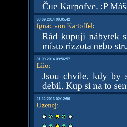
Čue Karpofve. :P Máš
03.09.2014 00:05:42
Ignác von Kartoffel
:
Rád kupuji nábytek 
místo rizzota nebo str
01.09.2014 09:56:57
Liio
:
Jsou chvíle, kdy by 
debil. Kup si na to sen
21.12.2013 02:12:56
Uzenej
: