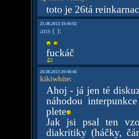
toto je 26tá reinkarnac
21.08.2013 15:40:52
ans
( )
:
fuckáč
20.08.2013 20:48:40
kikiwhite
:
Ahoj - já jen té diskuz
náhodou interpunkce
plete
Jak jsi psal ten vz
diakritiky (háčky, č