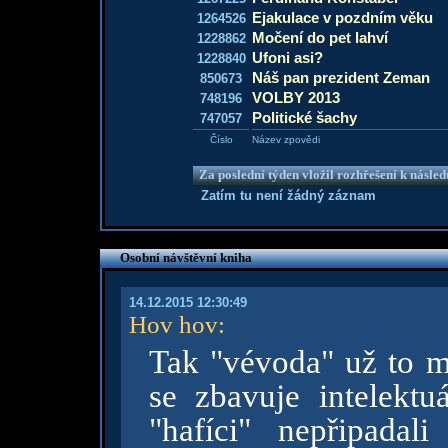
Ejakulace v pozdním věku
1264526
Močení do pet lahví
1228862
Ufoni asi?
1228840
Náš pan prezident Zeman
850673
VOLBY 2013
748196
Politické šachy
747057
Číslo
Název zpovědi
Za poslední týden vložil rozhřešení k násle
Zatím tu není žádný záznam
Osobní návštěvní kniha
14.12.2015 12:30:49
Hov hov
:
Tak "vévoda" už to m
se zbavuje intelektuá
"hafíci" nepřipada