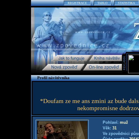
REGISTRACE
TABLO
STATISTIKA
Profil návštěvníka
*Doufam ze me ans zmini az bude dalsi
nekompromisne dodrzov
Pohlaví:
muž
Věk:
31
Ve zpovědnici půs