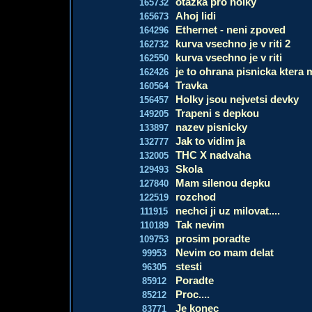
otazka pro holky
165732
Ahoj lidi
165673
Ethernet - neni zpoved
164296
kurva vsechno je v riti 2
162732
kurva vsechno je v riti
162550
je to ohrana pisnicka ktera 
162426
Travka
160564
Holky jsou nejvetsi devky
156457
Trapeni s depkou
149205
nazev pisnicky
133897
Jak to vidim ja
132777
THC X nadvaha
132005
Skola
129493
Mam silenou depku
127840
rozchod
122519
nechci ji uz milovat....
111915
Tak nevim
110189
prosim poradte
109753
Nevim co mam delat
99953
stesti
96305
Poradte
85912
Proc....
85212
Je konec
83771