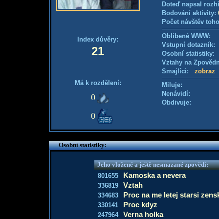
Doteď napsal rozh
Bodování aktivity:
Počet návštěv toho
Oblíbené WWW:
Index důvěry:
Vstupní dotazník
21
Osobní statistiky
Vztahy na Zpověd
Smajlíci:
zobraz
Má k rozdělení:
Miluje:
Nenávidí:
0
Obdivuje:
0
Osobní statistiky:
Jeho vložené a ještě nesmazané zpovědi:
Kamoska a nevera
801655
Vztah
336819
Proc na me letej starsi zens
334683
Proc kdyz
330141
Verna holka
247964