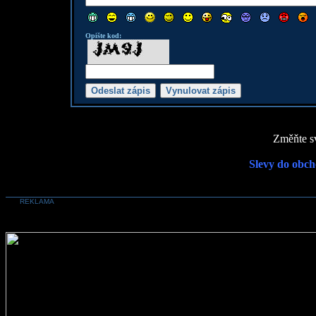
Opište kod:
Změňte sv
Slevy do obch
REKLAMA