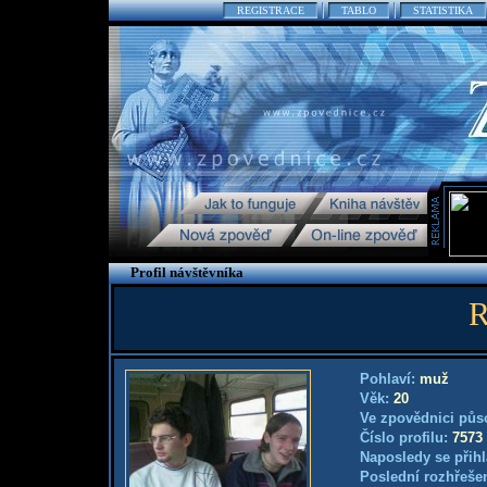
REGISTRACE
TABLO
STATISTIKA
Profil návštěvníka
R
Pohlaví:
muž
Věk:
20
Ve zpovědnici půs
Číslo profilu:
7573
Naposledy se přihl
Poslední rozhřešen