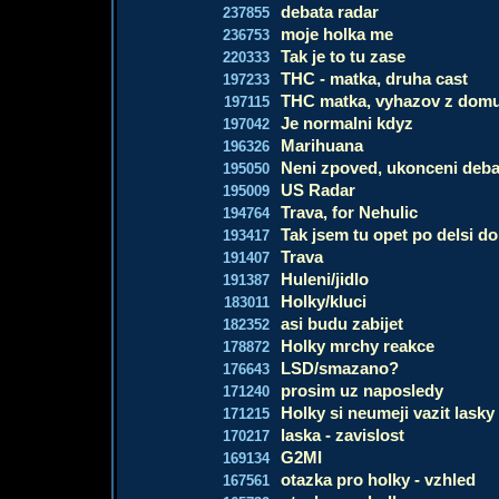
debata radar
237855
moje holka me
236753
Tak je to tu zase
220333
THC - matka, druha cast
197233
THC matka, vyhazov z dom
197115
Je normalni kdyz
197042
Marihuana
196326
Neni zpoved, ukonceni deba
195050
US Radar
195009
Trava, for Nehulic
194764
Tak jsem tu opet po delsi do
193417
Trava
191407
Huleni/jidlo
191387
Holky/kluci
183011
asi budu zabijet
182352
Holky mrchy reakce
178872
LSD/smazano?
176643
prosim uz naposledy
171240
Holky si neumeji vazit lasky
171215
laska - zavislost
170217
G2MI
169134
otazka pro holky - vzhled
167561