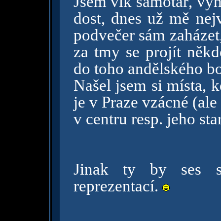
Jsem vlk samotář, vy
dost, dnes už mě nejví
podvečer sám zaházet, 
za tmy se projít někd
do toho andělského bo
Našel jsem si místa, k
je v Praze vzácné (ale 
v centru resp. jeho sta
Jinak ty by ses s
reprezentací.