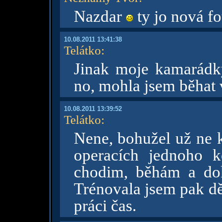
Nazdar
ty jo nová fo
10.08.2011 13:41:38
Telátko
:
Jinak moje kamarádky
no, mohla jsem běhat v
10.08.2011 13:39:52
Telátko
:
Nene, bohužel už ne k
operacích jednoho k
chodim, běhám a dok
Trénovala jsem pak dět
práci čas.