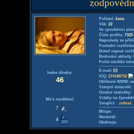
zodpovědný
Pohlaví:
žena
Věk:
22
Ve zpovědnici půs
Číslo profilu:
7325
Naposledy se přihl
Poslední rozhřešen
Doteď napsal rozh
Bodování aktivity:
Počet návštěv toho
E-mail:
Index důvěry:
ICQ:
274188752
46
Oblíbené WWW: ww
Vstupní dotazník
Osobní statistiky
Vztahy na Zpověd
Má k rozdělení:
Smajlíci:
zobraz
7
Miluje:
Nenávidí:
4
Obdivuje: