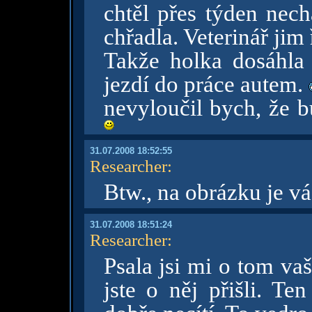
chtěl přes týden nech
chřadla. Veterinář jim
Takže holka dosáhla
jezdí do práce autem.
nevyloučil bych, že 
31.07.2008 18:52:55
Researcher
:
Btw., na obrázku je v
31.07.2008 18:51:24
Researcher
:
Psala jsi mi o tom v
jste o něj přišli. T