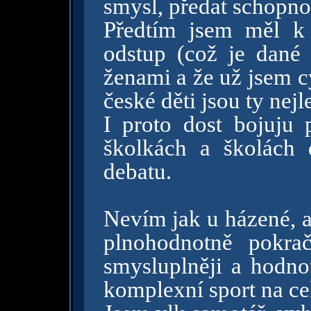
smysl, předat schopnos
Předtím jsem měl k
odstup (což je dané
ženami a že už jsem c
české děti jsou ty nejl
I proto dost bojuju 
školkách a školách 
debatu.
Nevím jak u házené, al
plnohodnotně pokra
smysluplněji a hodno
komplexní sport na cel