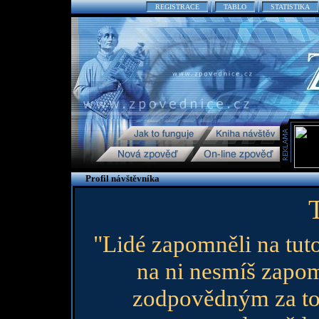
REGISTRACE
TABLO
STATISTIKA
Profil návštěvníka
"Lidé zapomněli na tuto
na ni nesmíš zapo
zodpovědným za to, 