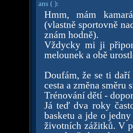
ans
( )
:
Hmm, mám kamarád
(vlastně sportovně na
znám hodně).
Vždycky mi ji připom
melounek a obě urost
Doufám, že se ti daří
cesta a změna směru s
Trénování dětí - dopor
Já teď dva roky čast
basketu a jde o jedny 
životních zážitků. V p