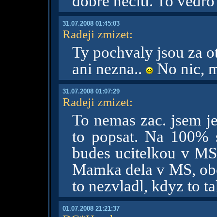
dobře necítí. To vedr
31.07.2008 01:45:03
Radeji zmizet
:
Ty pochvaly jsou za o
ani nezna..
No nic, m
31.07.2008 01:07:29
Radeji zmizet
:
To nemas zac. jsem 
to popsat. Na 100% 
budes ucitelkou v MS.
Mamka dela v MS, obc
to nezvladl, kdyz to t
01.07.2008 21:21:37