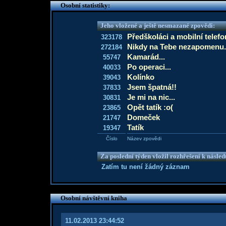
Osobní statistiky:
Jeho vložené a ještě nesmazané zpovědi:
Předškoláci a mobilní telefo
323178
Nikdy na Tebe nezapomenu.
272184
Kamarád...
55747
Po operaci...
40033
Kolínko
39043
Jsem špatná!!
37833
Je mi na nic...
30831
Opět tatík :o(
23865
Domeček
21747
Tatík
19347
Číslo
Název zpovědi
Za poslední týden vložil rozhřešení k násle
Zatím tu není žádný záznam
Osobní návštěvní kniha
11.02.2013 23:44:52