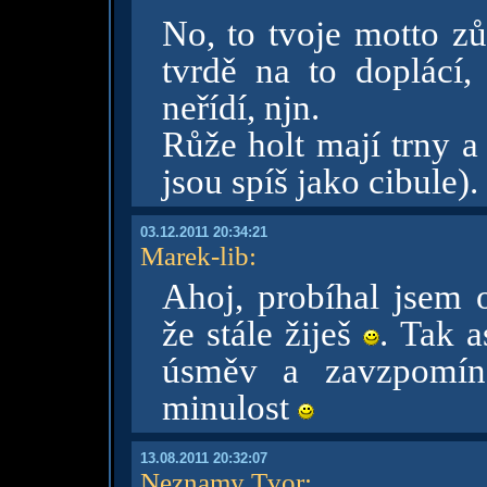
No, to tvoje motto zů
tvrdě na to doplácí, 
neřídí, njn.
Růže holt mají trny a 
jsou spíš jako cibule).
03.12.2011 20:34:21
Marek-lib
:
Ahoj, probíhal jsem 
že stále žiješ
. Tak 
úsměv a zavzpomín
minulost
13.08.2011 20:32:07
Neznamy Tvor
: