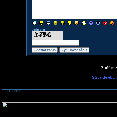
Opište kod:
Změňte sv
Slevy do obch
REKLAMA