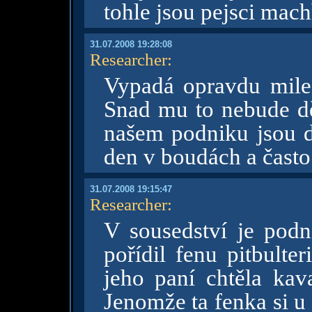
tohle jsou pejsci mach
31.07.2008 19:28:08
Researcher
:
Vypadá opravdu mile, 
Snad mu to nebude dě
našem podniku jsou d
den v boudách a často 
31.07.2008 19:15:47
Researcher
:
V sousedství je podni
pořídil fenu pitbulte
jeho paní chtěla kava
Jenomže ta fenka si u 