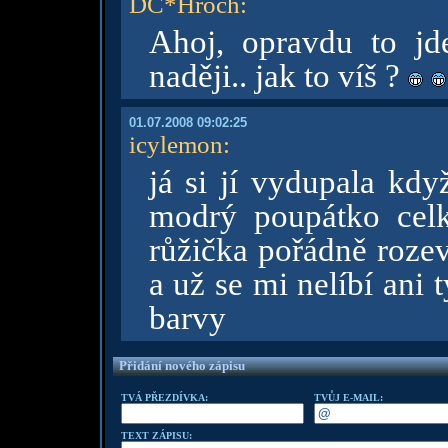
DC*Hroch
:
Ahoj, opravdu to jd
naději.. jak to víš ?
01.07.2008 09:02:25
icylemon
:
já si jí vydupala kdy
modrý poupátko celk
růžička pořádně rozev
a už se mi nelíbí ani
barvy
Přidání nového zápisu
TVÁ PŘEZDÍVKA:
TVŮJ E-MAIL:
TEXT ZÁPISU: