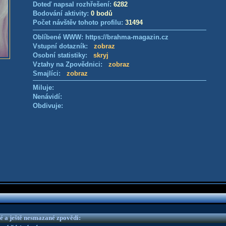
Doteď napsal rozhřešení:
6282
Bodování aktivity:
0 bodů
Počet návštěv tohoto profilu:
31494
Oblíbené WWW: https://brahma-magazin.cz
Vstupní dotazník:
zobraz
Osobní statistiky:
skryj
Vztahy na Zpovědnici:
zobraz
Smajlíci:
zobraz
Miluje:
Nenávidí:
Obdivuje:
é a ještě nesmazané zpovědi: