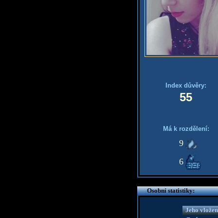
Index důvěry:
55
Má k rozdělení:
9
6
Osobní statistiky:
Jeho vložen