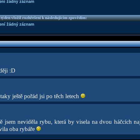
není žádný záznam
 týden vložil rozhřešení k následujícím zpovědím:
není žádný záznam
ději :D
aky ještě pořád jsi po těch letech
tě jsem neviděla rybu, která by visela na dvou háčcích naj
vila oba rybáře