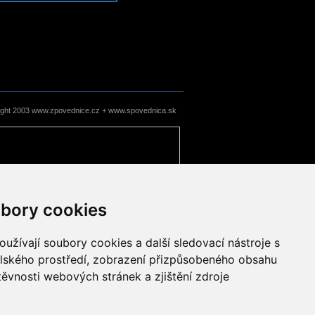
ight 2003 www.zpovednice.cz + www.spovednica.sk
bory cookies
užívají soubory cookies a další sledovací nástroje s
elského prostředí, zobrazení přizpůsobeného obsahu
těvnosti webových stránek a zjištění zdroje