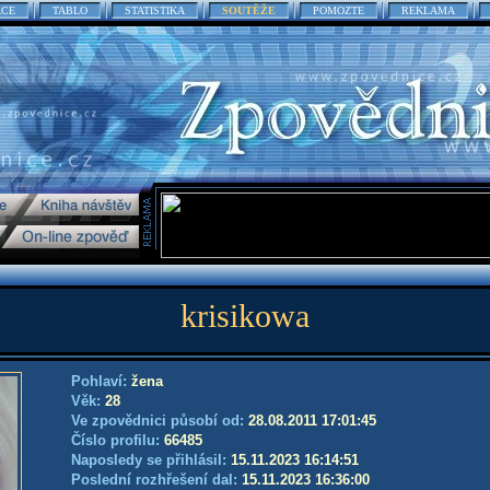
ACE
TABLO
STATISTIKA
SOUTĚŽE
POMOZTE
REKLAMA
krisikowa
Pohlaví:
žena
Věk:
28
Ve zpovědnici působí od:
28.08.2011 17:01:45
Číslo profilu:
66485
Naposledy se přihlásil:
15.11.2023 16:14:51
Poslední rozhřešení dal:
15.11.2023 16:36:00