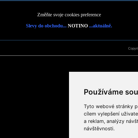
Změňte svoje cookies preference
Slevy do obchodu...
NOTINO
...aktuálně.
Copyr
Používáme sou
Tyto webové stránky po
cílem vylepšení uživat
a reklam, analýzy návš
návštěvnosti.