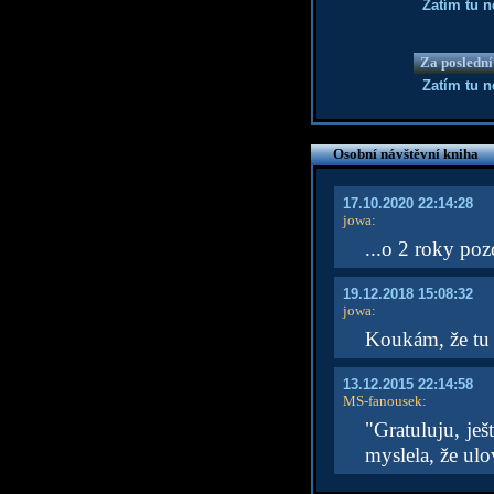
Zatím tu 
Za poslední
Zatím tu 
Osobní návštěvní kniha
17.10.2020 22:14:28
jowa
:
...o 2 roky poz
19.12.2018 15:08:32
jowa
:
Koukám, že tu t
13.12.2015 22:14:58
MS-fanousek
:
"Gratuluju, ješ
myslela, že ulo