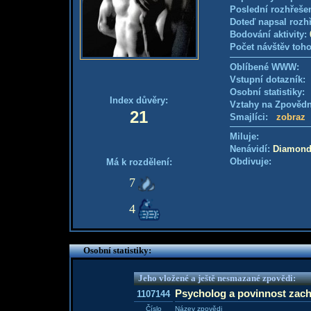
Poslední rozhřešen
Doteď napsal rozh
Bodování aktivity:
Počet návštěv toho
Oblíbené WWW:
Vstupní dotazník
Osobní statistiky
Index důvěry:
Vztahy na Zpověd
21
Smajlíci:
zobraz
Miluje:
Nenávidí:
Diamond
Obdivuje:
Má k rozdělení:
7
4
Osobní statistiky:
Jeho vložené a ještě nesmazané zpovědi:
Psycholog a povinnost zach
1107144
Číslo
Název zpovědi