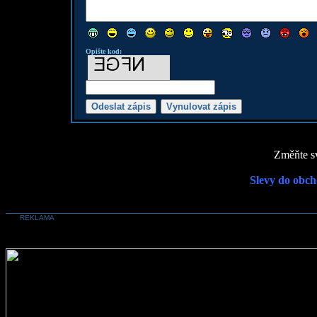
Opište kod:
Změňte sv
Slevy do obch
REKLAMA