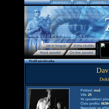
REGISTRACE
TABLO
STATISTIKA
Profil návštěvníka
Dav
Dokt
Pohlaví:
muž
Věk:
25
Ve zpovědnici půs
Číslo profilu:
6638
Naposledy se přihl