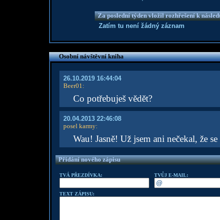
Za poslední týden vložil rozhřešení k násle
Zatím tu není žádný záznam
Osobní návštěvní kniha
26.10.2019 16:44:04
Beer01
:
Co potřebuješ vědět?
20.04.2013 22:46:08
posel karmy
:
Wau! Jasně! Už jsem ani nečekal, že se 
Přidání nového zápisu
TVÁ PŘEZDÍVKA:
TVŮJ E-MAIL:
TEXT ZÁPISU: