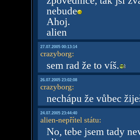
zpovědnice, tak jsi z
nebude
Ahoj.
alien
27.07.2005 00:13:14
crazyborg
:
sem rad že to víš.
26.07.2005 23:02:08
crazyborg
:
nechápu že vůbec žije
24.07.2005 23:44:40
alien-nepřítel státu
:
No, tebe jsem tady nev