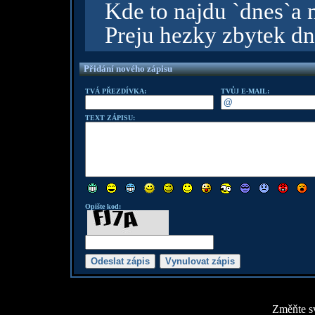
Kde to najdu `dnes`a 
Preju hezky zbytek dn
Přidání nového zápisu
TVÁ PŘEZDÍVKA:
TVŮJ E-MAIL:
TEXT ZÁPISU:
Opište kod:
Změňte sv