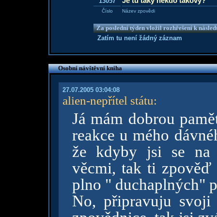
Je tu taky nekdo takovy?
13057
Číslo
Název zpovědi
Za poslední týden vložil rozhřešení k násle
Zatím tu není žádný záznam
Osobní návštěvní kniha
27.07.2005 03:04:08
alien-nepřítel státu
:
Já mám dobrou pamě
reakce u mého dávného
že kdyby jsi se na 
věcmi, tak ti zpověď 
plno " duchaplných" 
No, připravuju svoji