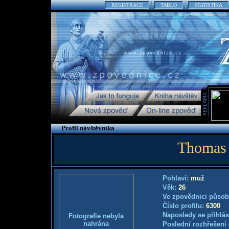
REGISTRACE
TABLO
STATISTIKA
Profil návštěvníka
Thomas 
Pohlaví:
muž
Věk:
26
Ve zpovědnici působ
Číslo profilu:
6300
Naposledy se přihlás
Fotografie nebyla
nahrána
Poslední rozhřešení 