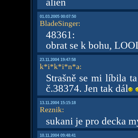
alien
01.03.2005 00:07:50
BladeSinger
:
48361:
obrat se k bohu, LOO
23.11.2004 19:47:58
k*i*k*i*n*a
:
Strašně se mi líbila 
č.38374. Jen tak dál
13.11.2004 15:15:18
Reznik
:
sukani je pro decka 
10.11.2004 09:48:41