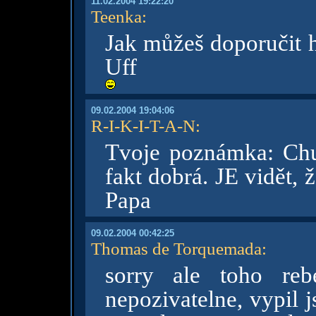
11.02.2004 19:22:20
Teenka
:
Jak můžeš doporučit h
Uff
09.02.2004 19:04:06
R-I-K-I-T-A-N
:
Tvoje poznámka: Chu
fakt dobrá. JE vidět, 
Papa
09.02.2004 00:42:25
Thomas de Torquemada
:
sorry ale toho reb
nepozivatelne, vypil 