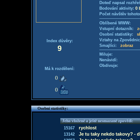
Doteď napsal rozhře
Bodování aktivity:
0 
Počet návštěv tohoto
Oblíbené WWW:
Vstupní dotazník:
z
Osobní statistiky:
s
Vztahy na Zpovědni
Index důvěry:
Smajlíci:
zobraz
9
Miluje:
Nenávidí:
Obdivuje:
Má k rozdělení:
0
0
Osobní statistiky:
Jeho vložené a ještě nesmazané zpovědi:
rychlost
15167
Je tu taky nekdo takovy? - 
13142