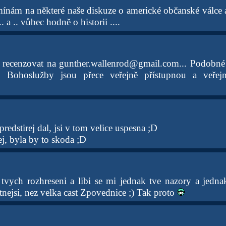
mínám na některé naše diskuze o americké občanské válc
.. a .. vůbec hodně o historii ....
 recenzovat na gunther.wallenrod@gmail.com... Podobné 
. Bohoslužby jsou přece veřejně přístupnou a veřejn
redstirej dal, jsi v tom velice uspesna ;D
j, byla by to skoda ;D
 tvych rozhreseni a libi se mi jednak tve nazory a jednak
tnejsi, nez velka cast Zpovednice ;) Tak proto