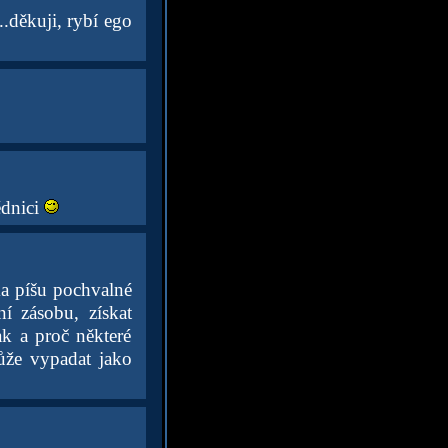
děkuji, rybí ego
ědnici
ma píšu pochvalné
í zásobu, získat
ak a proč některé
může vypadat jako