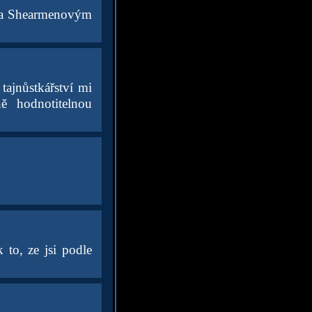
e a Shearmenovým
tajnůstkářství mi
ě hodnotitelnou
 to, ze jsi podle