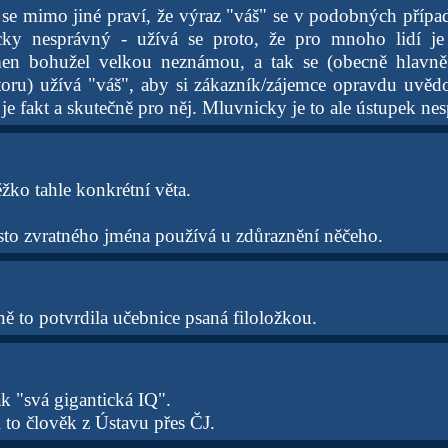
e se mimo jiné praví, že výraz "váš" se v podobných přípa
icky nesprávný - užívá se proto, že pro mnoho lidí je
men bohužel velkou neznámou, a tak se (obecně hlavn
oru) užívá "váš", aby si zákazník/zájemce opravdu uvědo
 je fakt a skutečně pro něj. Mluvnicky je to ale ústupek nes
ěžko tahle konkrétní věta.
sto zvratného jména používá u zdůraznění něčeho.
ně to potvrdila učebnice psaná filoložkou.
k "svá gigantická IQ".
 to člověk z Ústavu přes ČJ.