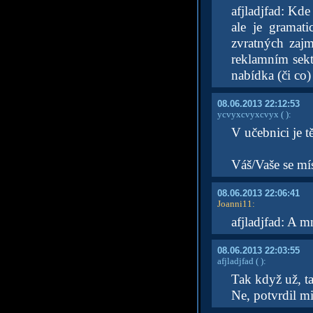
afjladjfad: Kd
ale je gramat
zvratných zaj
reklamním sekt
nabídka (či co)
08.06.2013 22:12:53
ycvyxcvyxcvyx
( )
:
V učebnici je t
Váš/Vaše se mí
08.06.2013 22:06:41
Joanni11
:
afjladjfad: A m
08.06.2013 22:03:55
afjladjfad
( )
:
Tak když už, ta
Ne, potvrdil mi