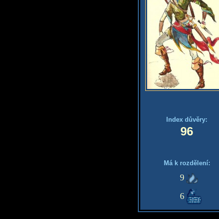
Index důvěry:
96
Má k rozdělení:
9
6