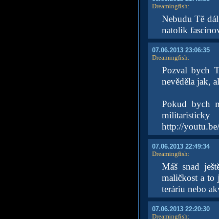
Dreamingfish
:
Nebudu Tě dál 
natolik fascino
07.06.2013 23:06:35
Dreamingfish
:
Pozval bych T
nevěděla jak, al
Pokud bych m
militaristi
http://youtu.be
07.06.2013 22:49:34
Dreamingfish
:
Máš snad ješt
maličkost a to 
teráriu nebo ak
07.06.2013 22:20:30
Dreamingfish
: