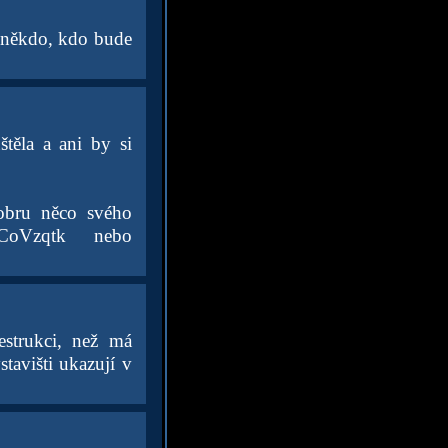
e někdo, kdo bude
těla a ani by si
obru něco svého
GHCoVzqtk nebo
estrukci, než má
tavišti ukazují v