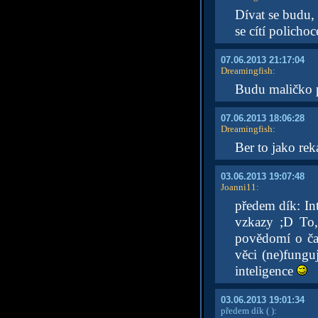
Dívat se budu, 
se cítí policho
07.06.2013 21:17:04
Dreamingfish
:
Budu maličko p
07.06.2013 18:06:28
Dreamingfish
:
Ber to jako re
03.06.2013 19:07:48
Joanni11
:
předem dík: In
vzkazy ;D To,
povědomí o čas
věci (ne)fungu
inteligence
03.06.2013 19:01:34
předem dík
( )
: