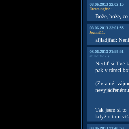
08.06.2013 22:02:15
Dreamingfish
:
Bože, bože, co
08.06.2013 22:01:55
Joanni11
:
afjladjfad: Nen
08.06.2013 21:59:51
afjladjfad
( )
:
Nechť si Tvé k
pak v rámci bor
(Zvratné záj
nevyjádřenému.
Tak jsem si to 
když o tom ví
08.06.2013 21:48:58