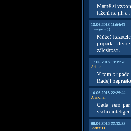
Matně si vzpo
tažení na jih a .
18.06.2013 11:54:41
Theognis
( )
:
Můžeš kazatele
připadá divné
záležitostí.
17.06.2013 13:19:28
Aria-chan
:
V tom pripade p
Radeji nepraske
16.06.2013 22:29:44
Aria-chan
:
Cetla jsem par
vseho inteligen
08.06.2013 22:13:22
Joanni11
: