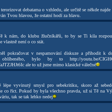
terorizovat debatama o vzhledu, ale určitě se někde najd
ván Tvou hlavou, že ostatní hodí za hlavu.
ě k nám, do klubu žlučníkářů, to by se Ti kila rozpouš
e vlastně není o co stát.
ěl pokračovat v nespamování diskuze a přihodit k d
cky oblíbeného, bylo by to http://youtu.be/CI
/aJTZJHJt6Ic ale to už jsme mimo klasické válečné
ě lépe vyvinutý smysl pro sebekritiku, skoro až sebed
je co říct. Pokud by byla všechno pravda, už si Tě na Výs
váriu, tak se tak lehko nedej