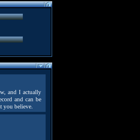
w, and I actually
ecord and can be
t you believe.