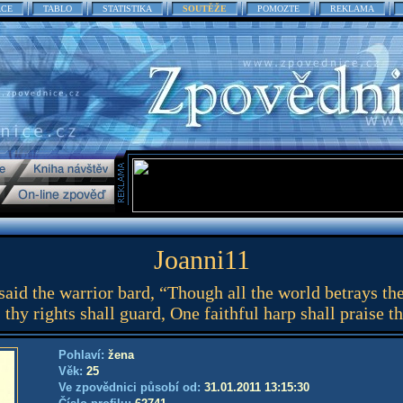
ACE
TABLO
STATISTIKA
SOUTĚŽE
POMOZTE
REKLAMA
Joanni11
aid the warrior bard, “Though all the world betrays th
, thy rights shall guard, One faithful harp shall praise t
Pohlaví:
žena
Věk:
25
Ve zpovědnici působí od:
31.01.2011 13:15:30