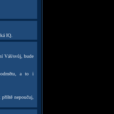
cká IQ.
ní Váš/svůj, bude
podmětu, a to i
k příště nepoučuj,