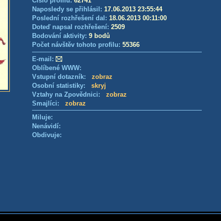
Číslo profilu:
62741
Naposledy se přihlásil:
17.06.2013 23:55:44
Poslední rozhřešení dal:
18.06.2013 00:11:00
Doteď napsal rozhřešení:
2509
Bodování aktivity:
9 bodů
Počet návštěv tohoto profilu:
55366
E-mail:
Oblíbené WWW:
Vstupní dotazník:
zobraz
Osobní statistiky:
skryj
Vztahy na Zpovědnici:
zobraz
Smajlíci:
zobraz
Miluje:
Nenávidí:
Obdivuje: