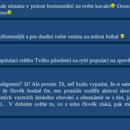
ale zůstanu v poloze horizontální na svém kavalci
Oooo..
ceno
řízemnější a pro dnešní večer vezmu na milost fotbal
kapitulaci celého Tvého působení na rybí populaci na zpov
teligentní? Já? Ale prosím Tě, teď budu vypadat, že si sa
 že člověk hodně čte, mu pomůže rozšířit aktivní slovn
tých vzorcích lidského chování a obeznámit se s tím, j
jí... V dobrém světle to, co z toho člověk získá, pak 