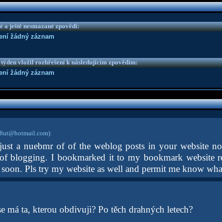
é a ještě nesmazané zpovědi:
není žádný záznam
 týden vložil rozhřešení k následujícím zpovědím:
není žádný záznam
8ut@hotmail.com)
:
just a nuebmr of of the weblog posts in your website no
 of blogging. I bookmarked it to my bookmark website r
 soon. Pls try my website as well and permit me know wha
 má ta, kterou obdivuji? Po těch drahných letech?