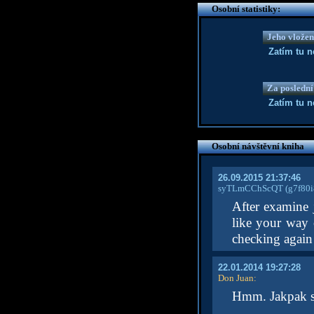
Osobní statistiky:
Jeho vložen
Zatím tu 
Za poslední
Zatím tu 
Osobní návštěvní kniha
26.09.2015 21:37:46
syTLmCChScQT
(g7f80i
After examine 
like your way
checking again
22.01.2014 19:27:28
Don Juan
:
Hmm. Jakpak se