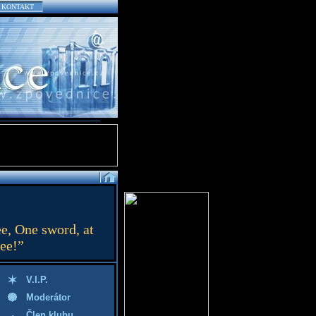
KONTAKT
ee, One sword, at
hee!”
V.I.P.
Moderátor
Člen klubu