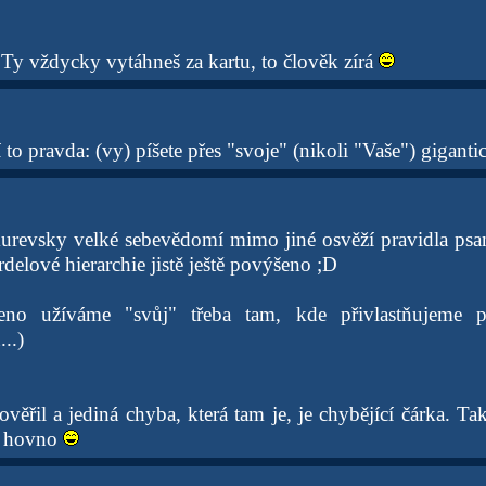
 Ty vždycky vytáhneš za kartu, to člověk zírá
í to pravda: (vy) píšete přes "svoje" (nikoli "Vaše") giganti
urevsky velké sebevědomí mimo jiné osvěží pravidla psa
delové hierarchie jistě ještě povýšeno ;D
meno užíváme "svůj" třeba tam, kde přivlastňujeme 
..)
ověřil a jediná chyba, která tam je, je chybějící čárka. Ta
š hovno