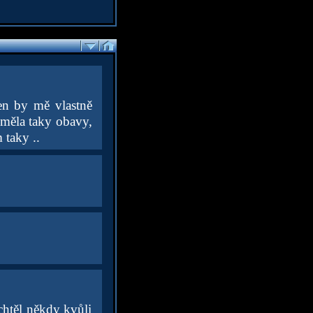
en by mě vlastně
eměla taky obavy,
 taky ..
h chtěl někdy kvůli