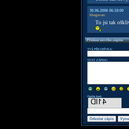
30.06.2006 06:18:00
bhagavan
:
To jsi tak oškli
Přidání nového zápisu
TVÁ PŘEZDÍVKA:
TEXT ZÁPISU:
Opište kod: