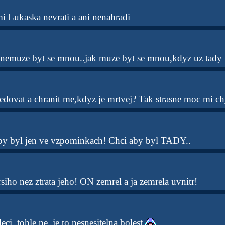
i Lukaska nevrati a ani nenahradi
nemuze byt se mnou..jak muze byt se mnou,kdyz uz tady 
edovat a chranit me,kdyz je mrtvej? Tak strasne moc mi c
aby byl jen ve vzpominkach! Chci aby byl TADY..
iho nez ztrata jeho! ON zemrel a ja zemrela uvnitr!
eci..tohle ne..je to nesnesitelna bolest