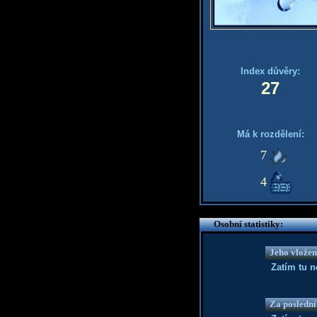
Index důvěry:
27
Má k rozdělení:
7
4
Osobní statistiky:
Jeho vložen
Zatím tu 
Za poslední