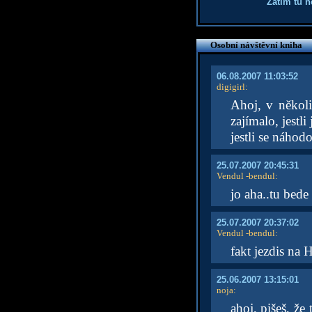
Zatím tu 
Osobní návštěvní kniha
06.08.2007 11:03:52
digigirl
:
Ahoj, v několi
zajímalo, jest
jestli se náhod
25.07.2007 20:45:31
Vendul -bendul
:
jo aha..tu bede 
25.07.2007 20:37:02
Vendul -bendul
:
fakt jezdis na
25.06.2007 13:15:01
noja
:
ahoj, pišeš, že 