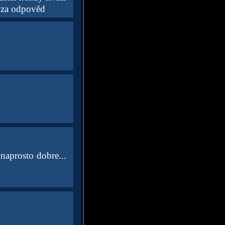
c za odpověd
naprosto dobre...