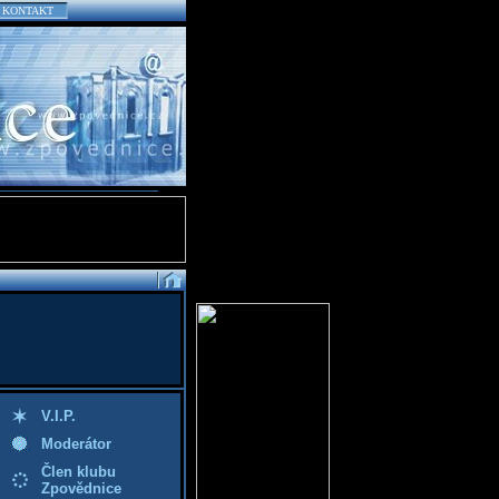
KONTAKT
V.I.P.
Moderátor
Člen klubu
Zpovědnice