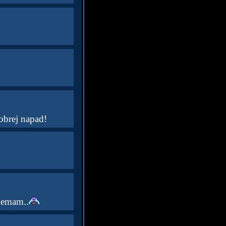
dobrej napad!
 nemam..