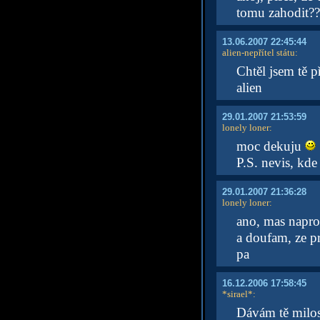
tomu zahodit??
13.06.2007 22:45:44
alien-nepřítel státu
:
Chtěl jsem tě 
alien
29.01.2007 21:53:59
lonely loner
:
moc dekuju
P.S. nevis, kd
29.01.2007 21:36:28
lonely loner
:
ano, mas napro
a doufam, ze pr
pa
16.12.2006 17:58:45
*sirael*
:
Dávám tě milos