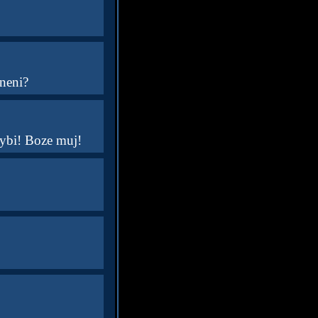
neni?
hybi! Boze muj!