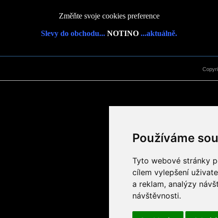
Změňte svoje cookies preference
Slevy do obchodu...
NOTINO
...aktuálně.
Copyr
Používáme sou
Tyto webové stránky po
cílem vylepšení uživat
a reklam, analýzy návš
návštěvnosti.