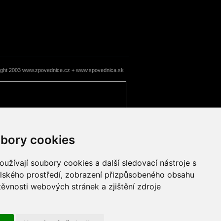
ight 2003 www.zpovednice.cz + www.spovednica.sk
bory cookies
užívají soubory cookies a další sledovací nástroje s
elského prostředí, zobrazení přizpůsobeného obsahu
těvnosti webových stránek a zjištění zdroje