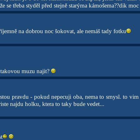
že se třeba styděl před stejně starýma kámošema??dik mo
příjemně na dobrou noc šokovat, ale nemáš tady fotku
e takovou muzu najit?
stou pravdu - pokud nepecuji oba, nema to smysl. to vim 
iste najdu holku, ktera to taky bude vedet...
t