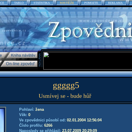
ACE
TABLO
STATISTIKA
SOUTĚŽE
POMOZTE
REKLAMA
ggggg5
Usmívej se - bude hůř
Pohlaví:
žena
Věk:
0
Ve zpovědnici působí od:
02.01.2004 12:56:04
Číslo profilu:
6266
Naposledy se přihlásil:
23.07.2009 20:29:09