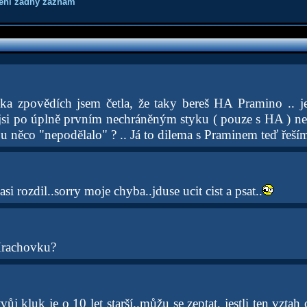
není žádný záznam
ka zpovědích jsem četla, že taky bereš HA Pramino .. j
li jsi po úplně prvním nechráněným styku ( pouze s HA ) n
ou něco "nepodělalo" ? .. Já to dilema s Praminem teď řeším
asi rozdil..sorry moje chyba..jduse ucit cist a psat..
 Hrachovku?
tvůj kluk je o 10 let starší..můžu se zeptat, jestli ten vzta