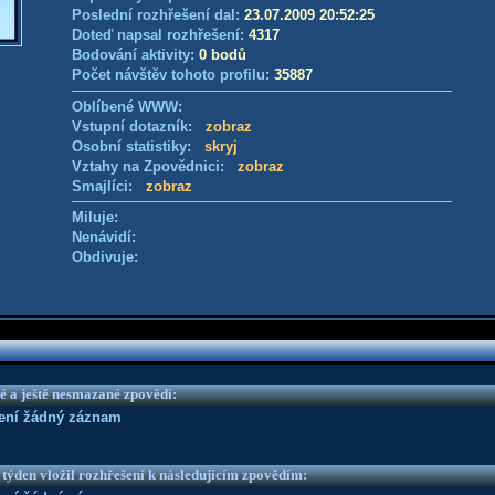
Poslední rozhřešení dal:
23.07.2009 20:52:25
Doteď napsal rozhřešení:
4317
Bodování aktivity:
0 bodů
Počet návštěv tohoto profilu:
35887
Oblíbené WWW:
Vstupní dotazník:
zobraz
Osobní statistiky:
skryj
Vztahy na Zpovědnici:
zobraz
Smajlíci:
zobraz
Miluje:
Nenávidí:
Obdivuje:
é a ještě nesmazané zpovědi:
není žádný záznam
 týden vložil rozhřešení k následujícím zpovědím: