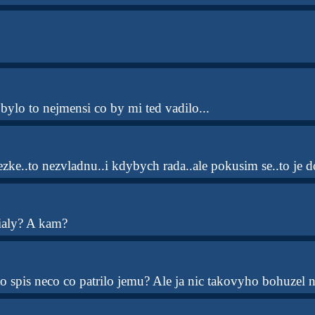
ylo to nejmensi co by mi ted vadilo...
ezke..to nezvladnu..i kdybych rada..ale pokusim se..to je 
cialy? A kam?
to spis neco co patrilo jemu? Ale ja nic takovyho bohuzel