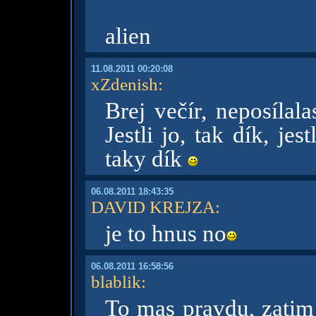
alien
11.08.2011 00:20:08
xZdenish
:
Brej večír, neposíla
Jestli jo, tak dík, jes
taky dík
06.08.2011 18:43:35
DAVID KREJZA
:
je to hnus no
06.08.2011 16:58:56
blablik
:
To mas pravdu, zatim