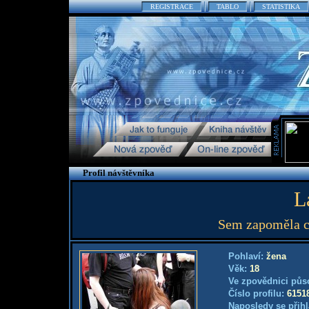
REGISTRACE
TABLO
STATISTIKA
Profil návštěvníka
L
Sem zapoměla co
Pohlaví:
žena
Věk:
18
Ve zpovědnici půs
Číslo profilu:
6151
Naposledy se přihl