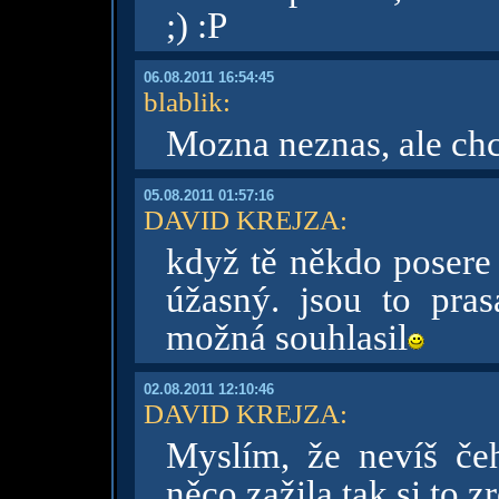
;) :P
06.08.2011 16:54:45
blablik
:
Mozna neznas, ale ch
05.08.2011 01:57:16
DAVID KREJZA
:
když tě někdo posere
úžasný. jsou to pra
možná souhlasil
02.08.2011 12:10:46
DAVID KREJZA
:
Myslím, že nevíš če
něco zažila tak si to 