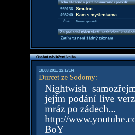
Jeho vložené a ještě nesmazané zpovědi:
Smutno
559136
Kam s myšlenkama
498240
Číslo
Název zpovědi
Za poslední týden vložil rozhřešení k násle
Zatím tu není žádný záznam
Osobní návštěvní kniha
18.08.2011 12:17:34
Durcet ze Sodomy
:
Nightwish samozřej
jejím podání live ver
mráz po zádech...
http://www.youtub
BoY