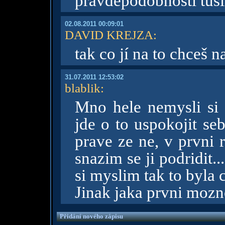
pravděpodobností tuši
02.08.2011 00:09:01
DAVID KREJZA
:
tak co jí na to chceš n
31.07.2011 12:53:02
blablik
:
Mno hele nemysli si 
jde o to uspokojit se
prave ze ne, v prvni 
snazim se ji podridit..
si myslim tak to byla 
Jinak jaka prvni moz
Přidání nového zápisu