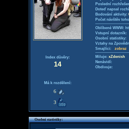
Poslední rozhřešen
Doteď napsal rozh
Bodování aktivity:
Počet návštěv toho
Oblíbené WWW: htt
Vstupní dotazník
Osobní statistiky
Vztahy na Zpověd
Smajlíci:
zobraz
Miluje:
xZdenish
Index důvěry:
Nenávidí:
14
Obdivuje:
Má k rozdělení:
6
3
Osobní statistiky: