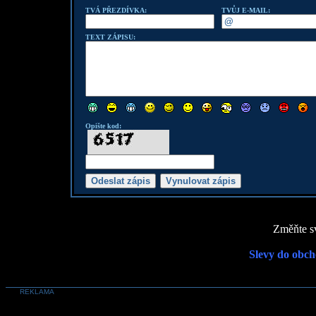
TVÁ PŘEZDÍVKA:
TVŮJ E-MAIL:
TEXT ZÁPISU:
Opište kod:
Změňte sv
Slevy do obch
REKLAMA