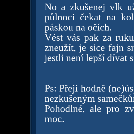
No a zkušenej vlk už
půlnoci čekat na ko
páskou na očích.
Vést vás pak za ruku
zneužít, je sice fajn s
jestli není lepší dívat 
Ps: Přeji hodně (ne)ú
nezkušeným samečků
Pohodlné, ale pro zv
moc.