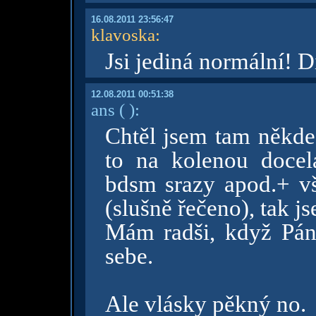
16.08.2011 23:56:47
klavoska
:
Jsi jediná normální! 
12.08.2011 00:51:38
ans
( )
:
Chtěl jsem tam někde 
to na kolenou docela
bdsm srazy apod.+ 
(slušně řečeno), tak 
Mám radši, když Pán 
sebe.
Ale vlásky pěkný no.