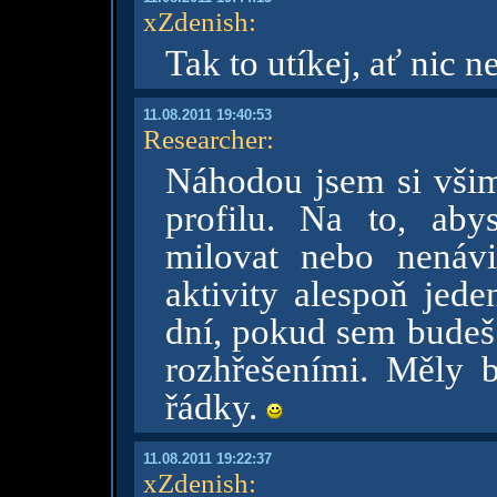
xZdenish
:
Tak to utíkej, ať nic n
11.08.2011 19:40:53
Researcher
:
Náhodou jsem si všiml
profilu. Na to, ab
milovat nebo nenáv
aktivity alespoň jede
dní, pokud sem budeš 
rozhřešeními. Měly b
řádky.
11.08.2011 19:22:37
xZdenish
: