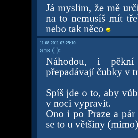
Já myslim, že mě urč
na to nemusíš mít tře
nebo tak něco
11.08.2011 03:25:10
ans
( )
:
Náhodou, i pěkní c
přepadávají čubky v t
Spíš jde o to, aby vů
v noci vypravit.
Ono i po Praze a pár
se to u většiny (mimo