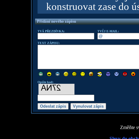
konstruovat zase do ú
Přidání nového zápisu
TVÁ PŘEZDÍVKA:
TVŮJ E-MAIL:
TEXT ZÁPISU:
Opište kod:
Změňte sv
Slevy do obch