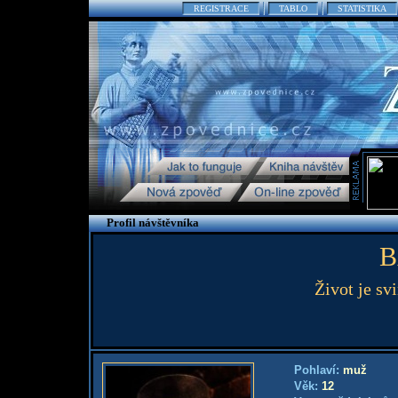
REGISTRACE
TABLO
STATISTIKA
Profil návštěvníka
B
Život je sv
Pohlaví:
muž
Věk:
12