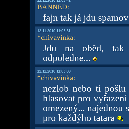
12.11.2010 11:03:42
BANNED
:
fajn tak já jdu spamov
12.11.2010 11:03:31
*chivavinka
:
Jdu na oběd, tak 
odpoledne...
12.11.2010 11:03:08
*chivavinka
:
nezlob nebo ti pošlu
hlasovat pro vyřazení 
omezený... najednou se
pro každýho tatara