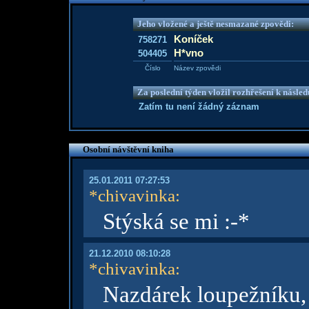
Jeho vložené a ještě nesmazané zpovědi:
Koníček
758271
H*vno
504405
Číslo
Název zpovědi
Za poslední týden vložil rozhřešení k násle
Zatím tu není žádný záznam
Osobní návštěvní kniha
25.01.2011 07:27:53
*chivavinka
:
Stýská se mi :-*
21.12.2010 08:10:28
*chivavinka
:
Nazdárek loupežníku,