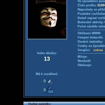
Ve zpovědnici půs
Číslo profilu:
6109
Naposledy se přihl
Poslední rozhřešen
Doteď napsal rozh
Bodování aktivity:
Počet návštěv toho
Oblíbené WWW:
Vstupní dotazník: 
Osobní statistiky
Vztahy na Zpověd
Smajlíci:
zobraz
Index důvěry:
Miluje:
13
Nenávidí:
Obdivuje:
Má k rozdělení:
0
0
Osobní statistiky: