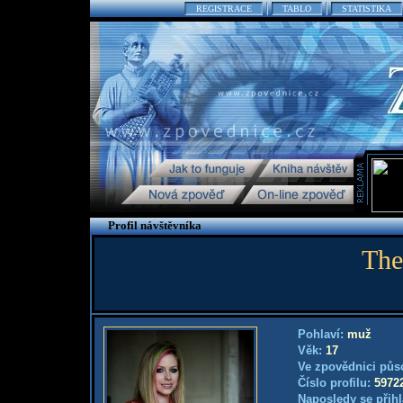
REGISTRACE
TABLO
STATISTIKA
Profil návštěvníka
The
Pohlaví:
muž
Věk:
17
Ve zpovědnici půs
Číslo profilu:
5972
Naposledy se přihl