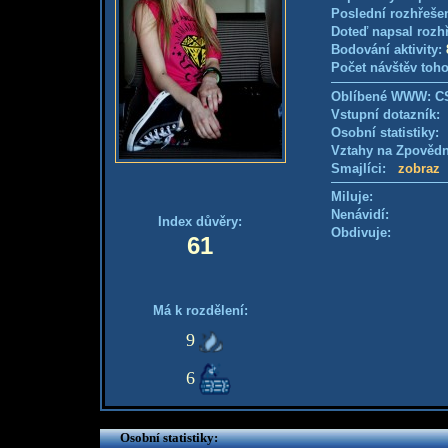
Poslední rozhřešen
Doteď napsal rozh
Bodování aktivity:
Počet návštěv toho
Oblíbené WWW: CS
Vstupní dotazník
Osobní statistiky
Vztahy na Zpověd
Smajlíci:
zobraz
Miluje:
Nenávidí:
Index důvěry:
Obdivuje:
61
Má k rozdělení:
9
6
Osobní statistiky: