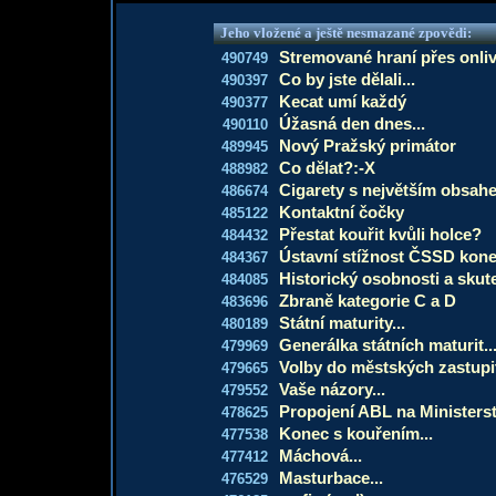
Jeho vložené a ještě nesmazané zpovědi:
Stremované hraní přes onli
490749
Co by jste dělali...
490397
Kecat umí každý
490377
Úžasná den dnes...
490110
Nový Pražský primátor
489945
Co dělat?:-X
488982
Cigarety s největším obsah
486674
Kontaktní čočky
485122
Přestat kouřit kvůli holce?
484432
Ústavní stížnost ČSSD kon
484367
Historický osobnosti a skut
484085
Zbraně kategorie C a D
483696
Státní maturity...
480189
Generálka státních maturit..
479969
Volby do městských zastupi
479665
Vaše názory...
479552
Propojení ABL na Ministerstv
478625
Konec s kouřením...
477538
Máchová...
477412
Masturbace...
476529