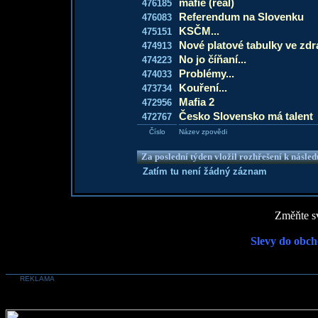
mafie (real)
476185
Referendum na Slovenku
476083
KSČM...
475151
Nové platové tabulky ve zdra
474913
No jo číňaní...
474223
Problémy...
474033
Kouření...
473734
Mafia 2
472956
Česko Slovensko má talent
472767
Číslo
Název zpovědi
Za poslední týden vložil rozhřešení k násle
Zatím tu není žádný záznam
Změňte sv
Slevy do obch
REKLAMA