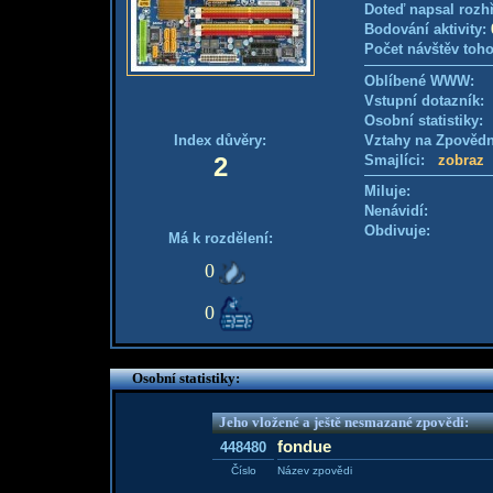
Doteď napsal rozh
Bodování aktivity:
Počet návštěv toho
Oblíbené WWW:
Vstupní dotazník: 
Osobní statistiky
Index důvěry:
Vztahy na Zpověd
2
Smajlíci:
zobraz
Miluje:
Nenávidí:
Obdivuje:
Má k rozdělení:
0
0
Osobní statistiky:
Jeho vložené a ještě nesmazané zpovědi:
fondue
448480
Číslo
Název zpovědi