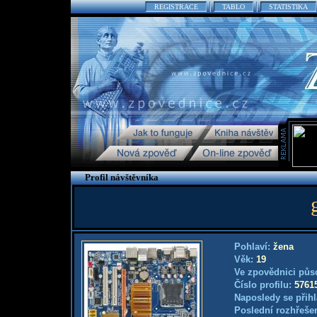
REGISTRACE
TABLO
STATISTIKA
Profil návštěvníka
Pohlaví:
žena
Věk:
19
Ve zpovědnici půs
Číslo profilu:
5761
Naposledy se přihl
Poslední rozhřešen