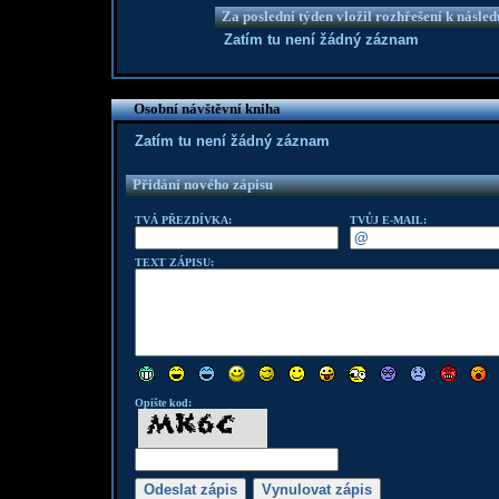
Za poslední týden vložil rozhřešení k násle
Zatím tu není žádný záznam
Osobní návštěvní kniha
Zatím tu není žádný záznam
Přidání nového zápisu
TVÁ PŘEZDÍVKA:
TVŮJ E-MAIL:
TEXT ZÁPISU:
Opište kod: